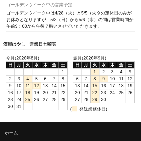
ゴールデンウイーク中の営業予定
ゴールデンウイーク中は4/28（火）と5/5（火９の定休日のみが
お休みとなりますが、5/3（日）から5/6（水）の間は営業時間が
午前9：00から午後７時とさせていただきます。
酒屋はやし 営業日七曜表
今月(2026年8月)
翌月(2026年9月)
日
月
火
水
木
金
土
日
月
火
水
木
金
土
1
1
2
3
4
5
2
3
4
5
6
7
8
6
7
8
9
10
11
12
9
10
11
12
13
14
15
13
14
15
16
17
18
19
16
17
18
19
20
21
22
20
21
22
23
24
25
26
23
24
25
26
27
28
29
27
28
29
30
30
31
(
発送業務休日)
ホーム