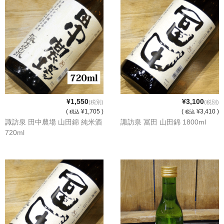
和-リキュール
ひやおろし
たまり
キッコウトミ
南蔵商店
¥1,550
¥3,100
(税別)
(税別)
(
¥1,705 )
(
¥3,410 )
税込
税込
諏訪泉 田中農場 山田錦 純米酒
諏訪泉 冨田 山田錦 1800ml
720ml