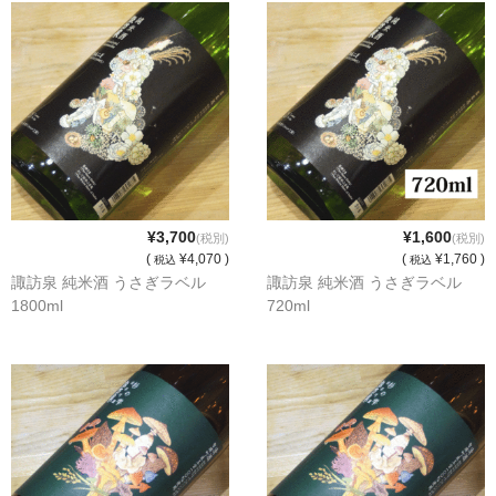
諏訪泉 諏訪酒造（鳥取県八頭郡智頭町）
✚旭日 旭日酒造（島根県出雲市）
悦凱陣 丸尾本店（香川県琴平市）
旭菊・綾花 旭菊酒造（福岡県久留米市）
本 格 焼 酎
¥3,700
¥1,600
小鹿 小鹿酒造（鹿児島県鹿屋市)
(税別)
(税別)
(
¥4,070 )
(
¥1,760 )
税込
税込
諏訪泉 純米酒 うさぎラベル
諏訪泉 純米酒 うさぎラベル
明るい農村 霧島町蒸留所（鹿児島県霧島市）
1800ml
720ml
鶴見 大石酒造（鹿児島県阿久根市）
鉄輪 瑞鷹（熊本県熊本市）
自 然 派 ワ イ ン
France/ﾌﾗﾝｽ