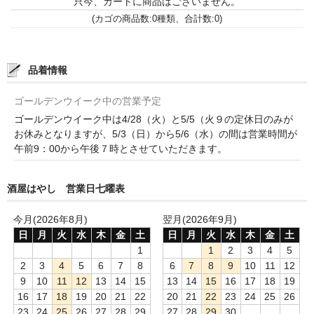
只今、カートに商品はございません。
France Champagne /ﾌﾗﾝｽ・ｼｬﾝﾊﾟｰﾆｭ
(カゴの商品数:0種類、合計数:0)
Petitjean Pienne（ﾌﾟﾁｼﾞｬﾝ･ﾋﾟｴﾝﾇ）
品着情報
Valerie Frison（ｳﾞｧﾚﾘｰ･ﾌﾘｿﾞﾝ）
ゴールデンウイーク中の営業予定
France Bourgogone/ﾌﾗﾝｽ･ﾌﾞﾙｺﾞｰﾆｭ
ゴールデンウイーク中は4/28（火）と5/5（火９の定休日のみが
Pattes Loup（ﾊﾟｯﾄ・ﾙｰ）
お休みとなりますが、5/3（日）から5/6（水）の間は営業時間が
午前9：00から午後７時とさせていただきます。
Marcel Lapierre（ﾏﾙｾﾙ・ﾗﾋﾟｴｰﾙ）
酒屋はやし 営業日七曜表
Philippe Jambon（ﾌｨﾘｯﾌﾟ･ｼﾞｬﾝﾎﾞﾝ）
Roblet Monnot（ﾛﾌﾞﾚ･ﾓﾉ）
今月(2026年8月)
翌月(2026年9月)
日
月
火
水
木
金
土
日
月
火
水
木
金
土
France Cotes du Rhone /ﾌﾗﾝｽ･ｺｰﾄ･ﾃﾞｭ･ﾛｰﾇ
1
1
2
3
4
5
2
3
4
5
6
7
8
6
7
8
9
10
11
12
Les Vignerons d’Estezargues（ｴｽﾃｻﾞﾙｸﾞ協同組合）
9
10
11
12
13
14
15
13
14
15
16
17
18
19
16
17
18
19
20
21
22
20
21
22
23
24
25
26
Les Champs Libres（ﾚ･ｼｬﾝ･ﾘｰﾌﾞﾙ）
23
24
25
26
27
28
29
27
28
29
30