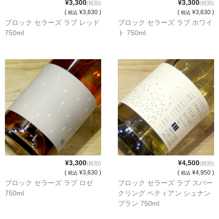
¥3,300
¥3,300
(税別)
(税別)
(
¥3,630 )
(
¥3,630 )
税込
税込
神亀 神亀酒造（埼玉県蓮田市）
ブロック セラーズ ラブ レッド
ブロック セラーズ ラブ ホワイ
750ml
ト 750ml
隆・丹沢山 川西屋酒造店（神奈川県足柄上郡）
長珍 長珍酒造（愛知県津島市）
天遊琳・伊勢の白酒 タカハシ酒造（三重県四日市市）
るみ子の酒・英・妙の華 森喜酒造（三重県伊賀市）
大治郎・喜量能 畑酒造（滋賀県東近江市）
秋鹿・奥鹿 秋鹿酒造（大阪府豊能郡能勢町）
睡龍・生もとのどぶ 久保本家酒造（奈良県宇陀市）
¥3,300
¥4,500
(税別)
(税別)
(
¥3,630 )
(
¥4,950 )
税込
税込
竹泉 田治米（兵庫県朝来市）
ブロック セラーズ ラブ ロゼ
ブロック セラーズ ラブ スパー
750ml
クリング ペティアン シュナン
奥播磨 下村酒造店（兵庫県姫路市安富町）
ブラン 750ml