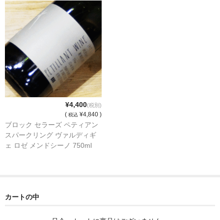
諏訪泉 諏訪酒造（鳥取県八頭郡智頭町）
✚旭日 旭日酒造（島根県出雲市）
悦凱陣 丸尾本店（香川県琴平市）
旭菊・綾花 旭菊酒造（福岡県久留米市）
本 格 焼 酎
¥4,400
小鹿 小鹿酒造（鹿児島県鹿屋市)
(税別)
(
¥4,840 )
税込
ブロック セラーズ ペティアン
明るい農村 霧島町蒸留所（鹿児島県霧島市）
スパークリング ヴァルディギ
ェ ロゼ メンドシーノ 750ml
鶴見 大石酒造（鹿児島県阿久根市）
鉄輪 瑞鷹（熊本県熊本市）
自 然 派 ワ イ ン
カートの中
France/ﾌﾗﾝｽ