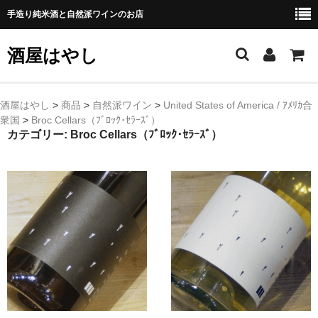
手造り純米酒と自然派ワインのお店
酒屋はやし
ホーム
酒屋はやし
>
商品
>
自然派ワイン
>
United States of America / ｱﾒﾘｶ合
衆国
>
Broc Cellars（ﾌﾞﾛｯｸ･ｾﾗｰｽﾞ）
商品カテゴリー
カテゴリー:
Broc Cellars（ﾌﾞﾛｯｸ･ｾﾗｰｽﾞ）
純 米 酒
よえもん 川村酒造店（岩手県花巻市）
田从･月下の舞 舞鶴酒造（秋田県横手市）
綿屋 金の井酒造（宮城県栗原市）
大七 大七酒造（福島県二本松市）
宗玄 宗玄酒造（石川県珠洲市）