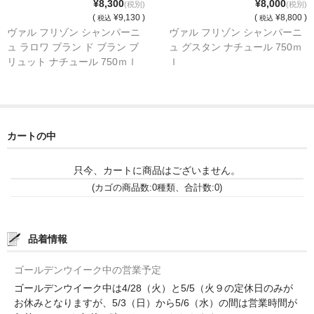
¥8,300
¥8,000
(税別)
(税別)
(
¥9,130 )
(
¥8,800 )
税込
税込
神亀 神亀酒造（埼玉県蓮田市）
ヴァル フリゾン シャンパーニ
ヴァル フリゾン シャンパーニ
ュ ラロワ ブラン ド ブラン ブ
ュ グスタン ナチュール 750ｍ
隆・丹沢山 川西屋酒造店（神奈川県足柄上郡）
リュット ナチュール 750ｍｌ
ｌ
長珍 長珍酒造（愛知県津島市）
天遊琳・伊勢の白酒 タカハシ酒造（三重県四日市市）
カートの中
るみ子の酒・英・妙の華 森喜酒造（三重県伊賀市）
只今、カートに商品はございません。
大治郎・喜量能 畑酒造（滋賀県東近江市）
(カゴの商品数:0種類、合計数:0)
秋鹿・奥鹿 秋鹿酒造（大阪府豊能郡能勢町）
睡龍・生もとのどぶ 久保本家酒造（奈良県宇陀市）
品着情報
竹泉 田治米（兵庫県朝来市）
ゴールデンウイーク中の営業予定
ゴールデンウイーク中は4/28（火）と5/5（火９の定休日のみが
奥播磨 下村酒造店（兵庫県姫路市安富町）
お休みとなりますが、5/3（日）から5/6（水）の間は営業時間が