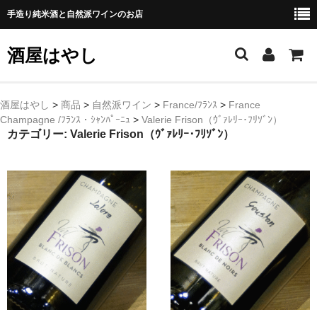
手造り純米酒と自然派ワインのお店
酒屋はやし
ホーム
酒屋はやし
>
商品
>
自然派ワイン
>
France/ﾌﾗﾝｽ
>
France
Champagne /ﾌﾗﾝｽ・ｼｬﾝﾊﾟｰﾆｭ
>
Valerie Frison（ｳﾞｧﾚﾘｰ･ﾌﾘｿﾞﾝ）
商品カテゴリー
カテゴリー:
Valerie Frison（ｳﾞｧﾚﾘｰ･ﾌﾘｿﾞﾝ）
純 米 酒
よえもん 川村酒造店（岩手県花巻市）
田从･月下の舞 舞鶴酒造（秋田県横手市）
綿屋 金の井酒造（宮城県栗原市）
大七 大七酒造（福島県二本松市）
宗玄 宗玄酒造（石川県珠洲市）