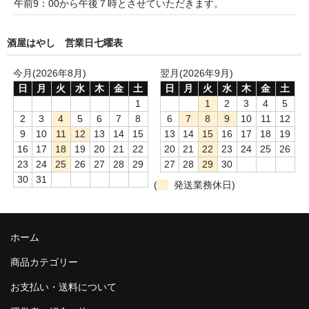
午前9：00から午後７時とさせていただきます。
諏訪泉 諏訪酒造（鳥取県八頭郡智頭町）
✚旭日 旭日酒造（島根県出雲市）
酒屋はやし 営業日七曜表
悦凱陣 丸尾本店（香川県琴平市）
今月(2026年8月)
翌月(2026年9月)
日
月
火
水
木
金
土
日
月
火
水
木
金
土
旭菊・綾花 旭菊酒造（福岡県久留米市）
1
1
2
3
4
5
2
3
4
5
6
7
8
6
7
8
9
10
11
12
本 格 焼 酎
9
10
11
12
13
14
15
13
14
15
16
17
18
19
小鹿 小鹿酒造（鹿児島県鹿屋市)
16
17
18
19
20
21
22
20
21
22
23
24
25
26
23
24
25
26
27
28
29
27
28
29
30
明るい農村 霧島町蒸留所（鹿児島県霧島市）
30
31
(
発送業務休日)
鶴見 大石酒造（鹿児島県阿久根市）
鉄輪 瑞鷹（熊本県熊本市）
ホーム
商品カテゴリー
自 然 派 ワ イ ン
お支払い・送料について
France/ﾌﾗﾝｽ