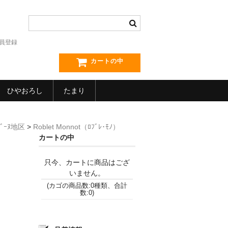
員登録
カートの中
ひやおろし
たまり
･ﾎﾞｰﾇ地区
>
Roblet Monnot（ﾛﾌﾞﾚ･ﾓﾉ）
カートの中
只今、カートに商品はござ
いません。
(カゴの商品数:0種類、合計
数:0)