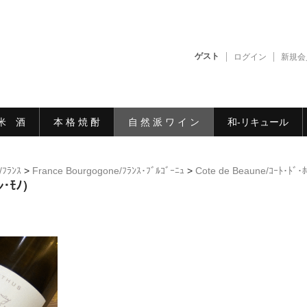
ゲスト
ログイン
新規会
米 酒
本 格 焼 酎
自 然 派 ワ イ ン
和-リキュール
/ﾌﾗﾝｽ
>
France Bourgogone/ﾌﾗﾝｽ･ﾌﾞﾙｺﾞｰﾆｭ
>
Cote de Beaune/ｺｰﾄ･ﾄﾞ
ﾚ･ﾓﾉ）