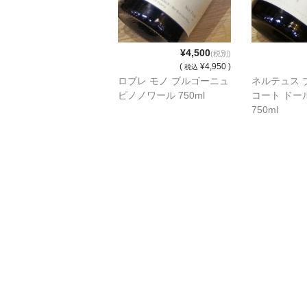
¥4,500
(税別)
(
¥4,950 )
税込
ロブレ モノ ブルゴーニュ
ネルテュス 
ピノノワール 750ml
コート ドー
750ml