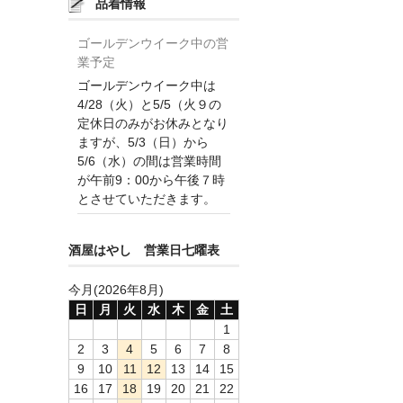
品着情報
ゴールデンウイーク中の営
業予定
ゴールデンウイーク中は
4/28（火）と5/5（火９の
定休日のみがお休みとなり
ますが、5/3（日）から
5/6（水）の間は営業時間
が午前9：00から午後７時
とさせていただきます。
酒屋はやし 営業日七曜表
今月(2026年8月)
日
月
火
水
木
金
土
1
2
3
4
5
6
7
8
9
10
11
12
13
14
15
16
17
18
19
20
21
22