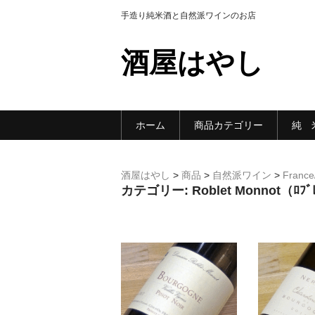
手造り純米酒と自然派ワインのお店
酒屋はやし
ホーム
商品カテゴリー
純 
酒屋はやし
>
商品
>
自然派ワイン
>
France
カテゴリー:
Roblet Monnot（ﾛﾌﾞ