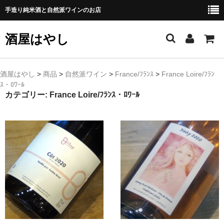
手造り純米酒と自然派ワインのお店
酒屋はやし
ホーム
酒屋はやし
>
商品
>
自然派ワイン
>
France/ﾌﾗﾝｽ
>
France Loire/ﾌﾗﾝ
ｽ・ﾛﾜｰﾙ
商品カテゴリー
カテゴリー:
France Loire/ﾌﾗﾝｽ・ﾛﾜｰﾙ
純 米 酒
よえもん 川村酒造店（岩手県花巻市）
田从･月下の舞 舞鶴酒造（秋田県横手市）
綿屋 金の井酒造（宮城県栗原市）
大七 大七酒造（福島県二本松市）
宗玄 宗玄酒造（石川県珠洲市）