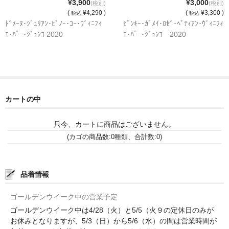
¥3,900
¥3,000
(税別)
(税別)
(
¥4,290 )
(
¥3,300 )
税込
税込
神亀 神亀酒造（埼玉県蓮田市）
ﾄﾞﾒｰﾇ･ｼﾞｭﾘｱﾝ･ﾋﾟﾉｰ･ｺｰ･ｳﾞｨﾆﾌｨ
ﾋﾟﾝｷｰ･ｶﾞﾒｲ･ﾛｾﾞ･ﾍﾟﾃｨｱﾝ･ｳﾞｨﾆﾌｨ
ｴ･ﾊﾟｰ･ｼﾞｭﾝｺ 2020
ｴ･ﾊﾟｰ･ｼﾞｭﾝｺ 2020
隆・丹沢山 川西屋酒造店（神奈川県足柄上郡）
長珍 長珍酒造（愛知県津島市）
天遊琳・伊勢の白酒 タカハシ酒造（三重県四日市市）
カートの中
るみ子の酒・英・妙の華 森喜酒造（三重県伊賀市）
只今、カートに商品はございません。
大治郎・喜量能 畑酒造（滋賀県東近江市）
(カゴの商品数:0種類、合計数:0)
秋鹿・奥鹿 秋鹿酒造（大阪府豊能郡能勢町）
睡龍・生もとのどぶ 久保本家酒造（奈良県宇陀市）
品着情報
竹泉 田治米（兵庫県朝来市）
ゴールデンウイーク中の営業予定
ゴールデンウイーク中は4/28（火）と5/5（火９の定休日のみが
奥播磨 下村酒造店（兵庫県姫路市安富町）
お休みとなりますが、5/3（日）から5/6（水）の間は営業時間が