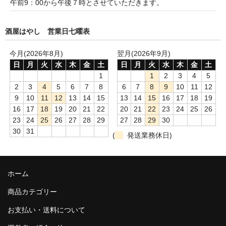
午前9：00から午後７時とさせていただきます。
諏訪泉 諏訪酒造（鳥取県八頭郡智頭町）
✚旭日 旭日酒造（島根県出雲市）
酒屋はやし 営業日七曜表
悦凱陣 丸尾本店（香川県琴平市）
今月(2026年8月)
翌月(2026年9月)
日
月
火
水
木
金
土
日
月
火
水
木
金
土
旭菊・綾花 旭菊酒造（福岡県久留米市）
1
1
2
3
4
5
2
3
4
5
6
7
8
6
7
8
9
10
11
12
本 格 焼 酎
9
10
11
12
13
14
15
13
14
15
16
17
18
19
小鹿 小鹿酒造（鹿児島県鹿屋市)
16
17
18
19
20
21
22
20
21
22
23
24
25
26
23
24
25
26
27
28
29
27
28
29
30
明るい農村 霧島町蒸留所（鹿児島県霧島市）
30
31
(
発送業務休日)
鶴見 大石酒造（鹿児島県阿久根市）
鉄輪 瑞鷹（熊本県熊本市）
ホーム
商品カテゴリー
自 然 派 ワ イ ン
お支払い・送料について
France/ﾌﾗﾝｽ