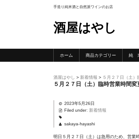
手造り純米酒と自然派ワインのお店
酒屋はやし
ホーム
商品カテゴリー
純 
酒屋はやし
>
新着情報
>
５月２７日（土）
５月２７日（土）臨時営業時間変
2023年5月26日
Filed under:
新着情報
sakaya-hayashi
明日５月２７日（土）は急用のため、営業時