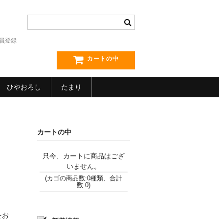
員登録
カートの中
ひやおろし
たまり
カートの中
只今、カートに商品はござ
いません。
(カゴの商品数:0種類、合計
数:0)
をお