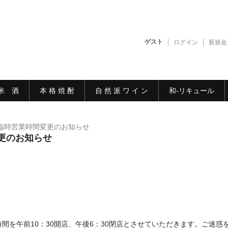
ゲスト
ログイン
新規会
米 酒
本 格 焼 酎
自 然 派 ワ イ ン
和-リキュール
臨時営業時間変更のお知らせ
更のお知らせ
間を午前10：30開店、午後6：30閉店とさせていただきます。ご迷惑