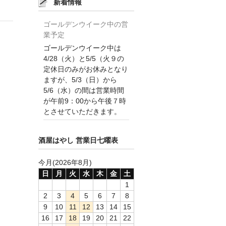
新着情報
ゴールデンウイーク中の営
業予定
ゴールデンウイーク中は
4/28（火）と5/5（火９の
定休日のみがお休みとなり
ますが、5/3（日）から
5/6（水）の間は営業時間
が午前9：00から午後７時
とさせていただきます。
酒屋はやし 営業日七曜表
今月(2026年8月)
日
月
火
水
木
金
土
1
2
3
4
5
6
7
8
9
10
11
12
13
14
15
16
17
18
19
20
21
22