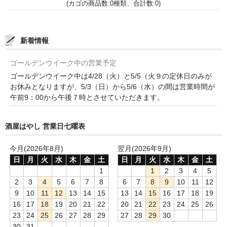
(カゴの商品数:0種類、合計数:0)
France Languedoc Roussillon / ﾗﾝｸﾞ･ﾄﾞｯｸ･ﾙｰｼｮﾝ
Castelmaure（ｶｽtｨﾓｰﾙ協同組合）
新着情報
Mas Bres（ﾏｽ･ﾌﾞﾚｽ）
ゴールデンウイーク中の営業予定
ゴールデンウイーク中は4/28（火）と5/5（火９の定休日のみが
France Loire/ﾌﾗﾝｽ・ﾛﾜｰﾙ
お休みとなりますが、5/3（日）から5/6（水）の間は営業時間が
午前9：00から午後７時とさせていただきます。
Domaine des Bois Lucas（ﾄﾞﾒｰﾇ･ﾃﾞ･ﾎﾞｱ･ﾙｶ）
Italia/ｲｱﾀﾘｱ
酒屋はやし 営業日七曜表
Abruzzo/ｱﾌﾞﾙｯﾂｫ州
今月(2026年8月)
翌月(2026年9月)
日
月
火
水
木
金
土
日
月
火
水
木
金
土
Fabulas（ﾌｧﾋﾞｭﾗｽ）
1
1
2
3
4
5
2
3
4
5
6
7
8
6
7
8
9
10
11
12
United States of America / ｱﾒﾘｶ合衆国
9
10
11
12
13
14
15
13
14
15
16
17
18
19
16
17
18
19
20
21
22
20
21
22
23
24
25
26
Broc Cellars（ﾌﾞﾛｯｸ・ｾﾗｰｽﾞ）
23
24
25
26
27
28
29
27
28
29
30
30
31