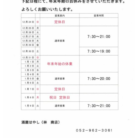
神亀 神亀酒造（埼玉県蓮田市）
隆・丹沢山 川西屋酒造店（神奈川県足柄上郡）
長珍 長珍酒造（愛知県津島市）
天遊琳・伊勢の白酒 タカハシ酒造（三重県四日市市）
るみ子の酒・英・妙の華 森喜酒造（三重県伊賀市）
大治郎・喜量能 畑酒造（滋賀県東近江市）
秋鹿・奥鹿 秋鹿酒造（大阪府豊能郡能勢町）
睡龍・生もとのどぶ 久保本家酒造（奈良県宇陀市）
竹泉 田治米（兵庫県朝来市）
奥播磨 下村酒造店（兵庫県姫路市安富町）