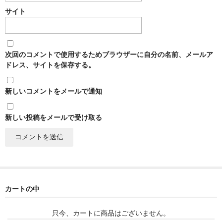
France Champagne /ﾌﾗﾝｽ・ｼｬﾝﾊﾟｰﾆｭ
サイト
Petitjean Pienne（ﾌﾟﾁｼﾞｬﾝ･ﾋﾟｴﾝﾇ）
Valerie Frison（ｳﾞｧﾚﾘｰ･ﾌﾘｿﾞﾝ）
次回のコメントで使用するためブラウザーに自分の名前、メールア
ドレス、サイトを保存する。
France Bourgogone/ﾌﾗﾝｽ･ﾌﾞﾙｺﾞｰﾆｭ
新しいコメントをメールで通知
Pattes Loup（ﾊﾟｯﾄ・ﾙｰ）
Marcel Lapierre（ﾏﾙｾﾙ・ﾗﾋﾟｴｰﾙ）
新しい投稿をメールで受け取る
Philippe Jambon（ﾌｨﾘｯﾌﾟ･ｼﾞｬﾝﾎﾞﾝ）
Roblet Monnot（ﾛﾌﾞﾚ･ﾓﾉ）
France Cotes du Rhone /ﾌﾗﾝｽ･ｺｰﾄ･ﾃﾞｭ･ﾛｰﾇ
カートの中
Les Vignerons d’Estezargues（ｴｽﾃｻﾞﾙｸﾞ協同組合）
只今、カートに商品はございません。
Les Champs Libres（ﾚ･ｼｬﾝ･ﾘｰﾌﾞﾙ）