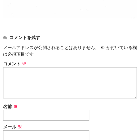
諏訪泉 諏訪酒造（鳥取県八頭郡智頭町）
✚旭日 旭日酒造（島根県出雲市）
悦凱陣 丸尾本店（香川県琴平市）
コメントを残す
旭菊・綾花 旭菊酒造（福岡県久留米市）
メールアドレスが公開されることはありません。
※
が付いている欄
本 格 焼 酎
は必須項目です
コメント
※
小鹿 小鹿酒造（鹿児島県鹿屋市)
明るい農村 霧島町蒸留所（鹿児島県霧島市）
鶴見 大石酒造（鹿児島県阿久根市）
鉄輪 瑞鷹（熊本県熊本市）
名前
※
自 然 派 ワ イ ン
メール
※
France/ﾌﾗﾝｽ