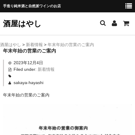
手造り純米酒と自然派ワインのお店
酒屋はやし
ホーム
酒屋はやし
>
新着情報
>
年末年始の営業のご案内
年末年始の営業のご案内
商品カテゴリー
2023年12月4日
純 米 酒
Filed under:
新着情報
よえもん 川村酒造店（岩手県花巻市）
sakaya-hayashi
田从･月下の舞 舞鶴酒造（秋田県横手市）
年末年始の営業のご案内
綿屋 金の井酒造（宮城県栗原市）
大七 大七酒造（福島県二本松市）
宗玄 宗玄酒造（石川県珠洲市）