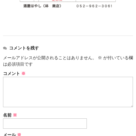
諏訪泉 諏訪酒造（鳥取県八頭郡智頭町）
✚旭日 旭日酒造（島根県出雲市）
悦凱陣 丸尾本店（香川県琴平市）
旭菊・綾花 旭菊酒造（福岡県久留米市）
コメントを残す
本 格 焼 酎
メールアドレスが公開されることはありません。
※
が付いている欄
は必須項目です
小鹿 小鹿酒造（鹿児島県鹿屋市)
コメント
※
明るい農村 霧島町蒸留所（鹿児島県霧島市）
鶴見 大石酒造（鹿児島県阿久根市）
鉄輪 瑞鷹（熊本県熊本市）
名前
※
自 然 派 ワ イ ン
France/ﾌﾗﾝｽ
メール
※