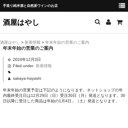
手造り純米酒と自然派ワインのお店
酒屋はやし
ホーム
酒屋はやし
>
新着情報
>
年末年始の営業のご案内
年末年始の営業のご案内
商品カテゴリー
2024年12月3日
純 米 酒
Filed under:
新着情報
よえもん 川村酒造店（岩手県花巻市）
sakaya-hayashi
田从･月下の舞 舞鶴酒造（秋田県横手市）
年末年始の営業予定は下記のようになります。ネットショップの年
内最終受注日は12月29日（日）受注30日（月）発送となります。30
日以降に受注した商品は年始の1月4日」（土）発送となります。
綿屋 金の井酒造（宮城県栗原市）
大七 大七酒造（福島県二本松市）
宗玄 宗玄酒造（石川県珠洲市）