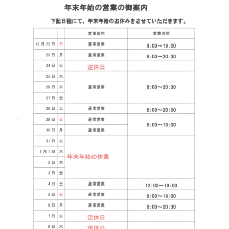
神亀 神亀酒造（埼玉県蓮田市）
隆・丹沢山 川西屋酒造店（神奈川県足柄上郡）
長珍 長珍酒造（愛知県津島市）
天遊琳・伊勢の白酒 タカハシ酒造（三重県四日市市）
るみ子の酒・英・妙の華 森喜酒造（三重県伊賀市）
大治郎・喜量能 畑酒造（滋賀県東近江市）
秋鹿・奥鹿 秋鹿酒造（大阪府豊能郡能勢町）
睡龍・生もとのどぶ 久保本家酒造（奈良県宇陀市）
竹泉 田治米（兵庫県朝来市）
奥播磨 下村酒造店（兵庫県姫路市安富町）