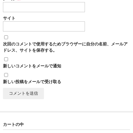
France Champagne /ﾌﾗﾝｽ・ｼｬﾝﾊﾟｰﾆｭ
Petitjean Pienne（ﾌﾟﾁｼﾞｬﾝ･ﾋﾟｴﾝﾇ）
サイト
Valerie Frison（ｳﾞｧﾚﾘｰ･ﾌﾘｿﾞﾝ）
France Bourgogone/ﾌﾗﾝｽ･ﾌﾞﾙｺﾞｰﾆｭ
次回のコメントで使用するためブラウザーに自分の名前、メールア
ドレス、サイトを保存する。
Pattes Loup（ﾊﾟｯﾄ・ﾙｰ）
新しいコメントをメールで通知
Marcel Lapierre（ﾏﾙｾﾙ・ﾗﾋﾟｴｰﾙ）
Philippe Jambon（ﾌｨﾘｯﾌﾟ･ｼﾞｬﾝﾎﾞﾝ）
新しい投稿をメールで受け取る
Roblet Monnot（ﾛﾌﾞﾚ･ﾓﾉ）
France Cotes du Rhone /ﾌﾗﾝｽ･ｺｰﾄ･ﾃﾞｭ･ﾛｰﾇ
Les Vignerons d’Estezargues（ｴｽﾃｻﾞﾙｸﾞ協同組合）
カートの中
Les Champs Libres（ﾚ･ｼｬﾝ･ﾘｰﾌﾞﾙ）