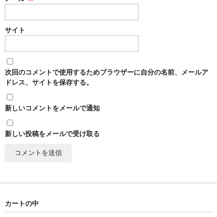
France Champagne /ﾌﾗﾝｽ・ｼｬﾝﾊﾟｰﾆｭ
Petitjean Pienne（ﾌﾟﾁｼﾞｬﾝ･ﾋﾟｴﾝﾇ）
サイト
Valerie Frison（ｳﾞｧﾚﾘｰ･ﾌﾘｿﾞﾝ）
France Bourgogone/ﾌﾗﾝｽ･ﾌﾞﾙｺﾞｰﾆｭ
次回のコメントで使用するためブラウザーに自分の名前、メールア
ドレス、サイトを保存する。
Pattes Loup（ﾊﾟｯﾄ・ﾙｰ）
新しいコメントをメールで通知
Marcel Lapierre（ﾏﾙｾﾙ・ﾗﾋﾟｴｰﾙ）
Philippe Jambon（ﾌｨﾘｯﾌﾟ･ｼﾞｬﾝﾎﾞﾝ）
新しい投稿をメールで受け取る
Roblet Monnot（ﾛﾌﾞﾚ･ﾓﾉ）
France Cotes du Rhone /ﾌﾗﾝｽ･ｺｰﾄ･ﾃﾞｭ･ﾛｰﾇ
Les Vignerons d’Estezargues（ｴｽﾃｻﾞﾙｸﾞ協同組合）
カートの中
Les Champs Libres（ﾚ･ｼｬﾝ･ﾘｰﾌﾞﾙ）