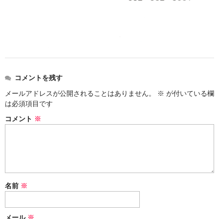
諏訪泉 諏訪酒造（鳥取県八頭郡智頭町）
✚旭日 旭日酒造（島根県出雲市）
悦凱陣 丸尾本店（香川県琴平市）
旭菊・綾花 旭菊酒造（福岡県久留米市）
コメントを残す
本 格 焼 酎
メールアドレスが公開されることはありません。
※
が付いている欄
は必須項目です
小鹿 小鹿酒造（鹿児島県鹿屋市)
コメント
※
明るい農村 霧島町蒸留所（鹿児島県霧島市）
鶴見 大石酒造（鹿児島県阿久根市）
鉄輪 瑞鷹（熊本県熊本市）
名前
※
自 然 派 ワ イ ン
France/ﾌﾗﾝｽ
メール
※