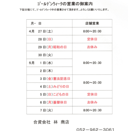
神亀 神亀酒造（埼玉県蓮田市）
隆・丹沢山 川西屋酒造店（神奈川県足柄上郡）
長珍 長珍酒造（愛知県津島市）
天遊琳・伊勢の白酒 タカハシ酒造（三重県四日市市）
るみ子の酒・英・妙の華 森喜酒造（三重県伊賀市）
大治郎・喜量能 畑酒造（滋賀県東近江市）
秋鹿・奥鹿 秋鹿酒造（大阪府豊能郡能勢町）
睡龍・生もとのどぶ 久保本家酒造（奈良県宇陀市）
竹泉 田治米（兵庫県朝来市）
奥播磨 下村酒造店（兵庫県姫路市安富町）