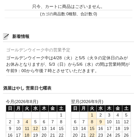
只今、カートに商品はございません。
France Languedoc Roussillon / ﾗﾝｸﾞ･ﾄﾞｯｸ･ﾙｰｼｮﾝ
(カゴの商品数:0種類、合計数:0)
Castelmaure（ｶｽtｨﾓｰﾙ協同組合）
Mas Bres（ﾏｽ･ﾌﾞﾚｽ）
新着情報
France Loire/ﾌﾗﾝｽ・ﾛﾜｰﾙ
ゴールデンウイーク中の営業予定
ゴールデンウイーク中は4/28（火）と5/5（火９の定休日のみが
Domaine des Bois Lucas（ﾄﾞﾒｰﾇ･ﾃﾞ･ﾎﾞｱ･ﾙｶ）
お休みとなりますが、5/3（日）から5/6（水）の間は営業時間が
午前9：00から午後７時とさせていただきます。
Italia/ｲｱﾀﾘｱ
Abruzzo/ｱﾌﾞﾙｯﾂｫ州
酒屋はやし 営業日七曜表
Fabulas（ﾌｧﾋﾞｭﾗｽ）
今月(2026年8月)
翌月(2026年9月)
日
月
火
水
木
金
土
日
月
火
水
木
金
土
United States of America / ｱﾒﾘｶ合衆国
1
1
2
3
4
5
2
3
4
5
6
7
8
6
7
8
9
10
11
12
Broc Cellars（ﾌﾞﾛｯｸ・ｾﾗｰｽﾞ）
9
10
11
12
13
14
15
13
14
15
16
17
18
19
16
17
18
19
20
21
22
20
21
22
23
24
25
26