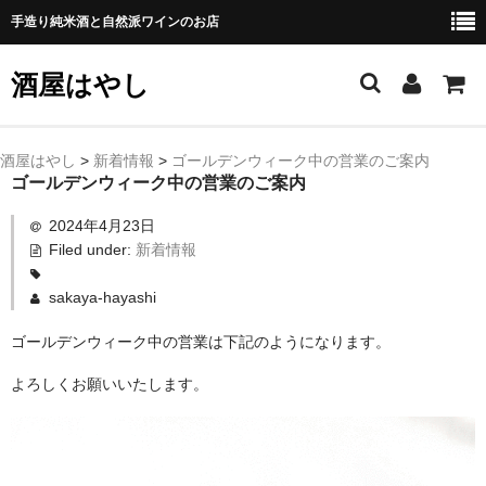
手造り純米酒と自然派ワインのお店
酒屋はやし
ホーム
酒屋はやし
>
新着情報
>
ゴールデンウィーク中の営業のご案内
ゴールデンウィーク中の営業のご案内
商品カテゴリー
2024年4月23日
純 米 酒
Filed under:
新着情報
よえもん 川村酒造店（岩手県花巻市）
sakaya-hayashi
田从･月下の舞 舞鶴酒造（秋田県横手市）
ゴールデンウィーク中の営業は下記のようになります。
よろしくお願いいたします。
綿屋 金の井酒造（宮城県栗原市）
大七 大七酒造（福島県二本松市）
宗玄 宗玄酒造（石川県珠洲市）