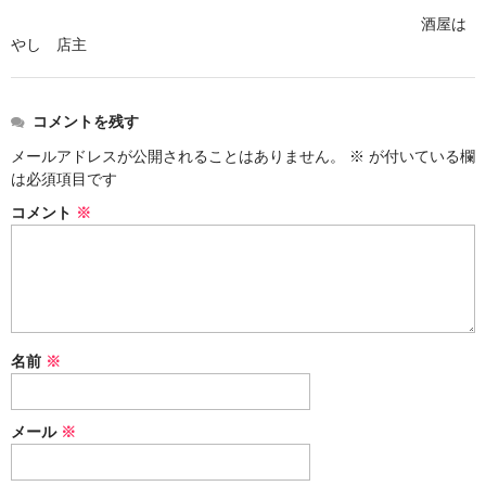
酒屋は
神亀 神亀酒造（埼玉県蓮田市）
やし 店主
隆・丹沢山 川西屋酒造店（神奈川県足柄上郡）
コメントを残す
長珍 長珍酒造（愛知県津島市）
メールアドレスが公開されることはありません。
※
が付いている欄
天遊琳・伊勢の白酒 タカハシ酒造（三重県四日市市）
は必須項目です
コメント
※
るみ子の酒・英・妙の華 森喜酒造（三重県伊賀市）
大治郎・喜量能 畑酒造（滋賀県東近江市）
秋鹿・奥鹿 秋鹿酒造（大阪府豊能郡能勢町）
睡龍・生もとのどぶ 久保本家酒造（奈良県宇陀市）
名前
※
竹泉 田治米（兵庫県朝来市）
メール
※
奥播磨 下村酒造店（兵庫県姫路市安富町）