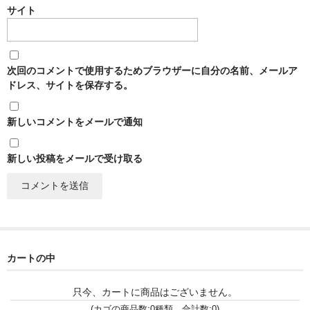
諏訪泉 諏訪酒造（鳥取県八頭郡智頭町）
サイト
✚旭日 旭日酒造（島根県出雲市）
悦凱陣 丸尾本店（香川県琴平市）
次回のコメントで使用するためブラウザーに自分の名前、メールア
ドレス、サイトを保存する。
旭菊・綾花 旭菊酒造（福岡県久留米市）
本 格 焼 酎
新しいコメントをメールで通知
小鹿 小鹿酒造（鹿児島県鹿屋市)
新しい投稿をメールで受け取る
明るい農村 霧島町蒸留所（鹿児島県霧島市）
鶴見 大石酒造（鹿児島県阿久根市）
鉄輪 瑞鷹（熊本県熊本市）
カートの中
自 然 派 ワ イ ン
只今、カートに商品はございません。
France/ﾌﾗﾝｽ
(カゴの商品数:0種類、合計数:0)