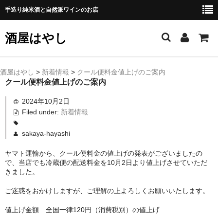
手造り純米酒と自然派ワインのお店
酒屋はやし
ホーム
酒屋はやし
>
新着情報
>
クール便料金値上げのご案内
クール便料金値上げのご案内
商品カテゴリー
2024年10月2日
純 米 酒
Filed under:
新着情報
よえもん 川村酒造店（岩手県花巻市）
sakaya-hayashi
田从･月下の舞 舞鶴酒造（秋田県横手市）
ヤマト運輸から、クール便料金の値上げの発表がございましたの
で、当店でも冷蔵便の配送料金を10月2日より値上げさせていただ
きました。
綿屋 金の井酒造（宮城県栗原市）
ご迷惑をおかけしますが、ご理解の上よろしくお願いいたします。
大七 大七酒造（福島県二本松市）
値上げ金額 全国一律120円（消費税別）の値上げ
宗玄 宗玄酒造（石川県珠洲市）