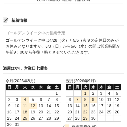
France Champagne /ﾌﾗﾝｽ・ｼｬﾝﾊﾟｰﾆｭ
Petitjean Pienne（ﾌﾟﾁｼﾞｬﾝ･ﾋﾟｴﾝﾇ）
新着情報
Valerie Frison（ｳﾞｧﾚﾘｰ･ﾌﾘｿﾞﾝ）
ゴールデンウイーク中の営業予定
ゴールデンウイーク中は4/28（火）と5/5（火９の定休日のみが
France Bourgogone/ﾌﾗﾝｽ･ﾌﾞﾙｺﾞｰﾆｭ
お休みとなりますが、5/3（日）から5/6（水）の間は営業時間が
午前9：00から午後７時とさせていただきます。
Pattes Loup（ﾊﾟｯﾄ・ﾙｰ）
Marcel Lapierre（ﾏﾙｾﾙ・ﾗﾋﾟｴｰﾙ）
酒屋はやし 営業日七曜表
Philippe Jambon（ﾌｨﾘｯﾌﾟ･ｼﾞｬﾝﾎﾞﾝ）
今月(2026年8月)
翌月(2026年9月)
日
月
火
水
木
金
土
日
月
火
水
木
金
土
Roblet Monnot（ﾛﾌﾞﾚ･ﾓﾉ）
1
1
2
3
4
5
2
3
4
5
6
7
8
6
7
8
9
10
11
12
France Cotes du Rhone /ﾌﾗﾝｽ･ｺｰﾄ･ﾃﾞｭ･ﾛｰﾇ
9
10
11
12
13
14
15
13
14
15
16
17
18
19
16
17
18
19
20
21
22
20
21
22
23
24
25
26
Les Vignerons d’Estezargues（ｴｽﾃｻﾞﾙｸﾞ協同組合）
23
24
25
26
27
28
29
27
28
29
30
30
31
Les Champs Libres（ﾚ･ｼｬﾝ･ﾘｰﾌﾞﾙ）
(
発送業務休日)