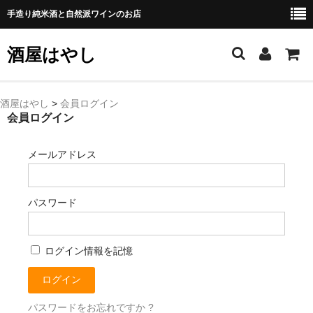
手造り純米酒と自然派ワインのお店
酒屋はやし
ホーム
酒屋はやし
>
会員ログイン
会員ログイン
商品カテゴリー
メールアドレス
純 米 酒
よえもん 川村酒造店（岩手県花巻市）
パスワード
田从･月下の舞 舞鶴酒造（秋田県横手市）
綿屋 金の井酒造（宮城県栗原市）
ログイン情報を記憶
大七 大七酒造（福島県二本松市）
宗玄 宗玄酒造（石川県珠洲市）
パスワードをお忘れですか ?