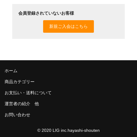
神亀 神亀酒造（埼玉県蓮田市）
会員登録されていないお客様
隆・丹沢山 川西屋酒造店（神奈川県足柄上郡）
新規ご入会はこちら
長珍 長珍酒造（愛知県津島市）
天遊琳・伊勢の白酒 タカハシ酒造（三重県四日市市）
るみ子の酒・英・妙の華 森喜酒造（三重県伊賀市）
ホーム
大治郎・喜量能 畑酒造（滋賀県東近江市）
商品カテゴリー
秋鹿・奥鹿 秋鹿酒造（大阪府豊能郡能勢町）
お支払い・送料について
睡龍・生もとのどぶ 久保本家酒造（奈良県宇陀市）
運営者の紹介 他
竹泉 田治米（兵庫県朝来市）
お問い合わせ
奥播磨 下村酒造店（兵庫県姫路市安富町）
© 2020 LIG inc.hayashi-shouten