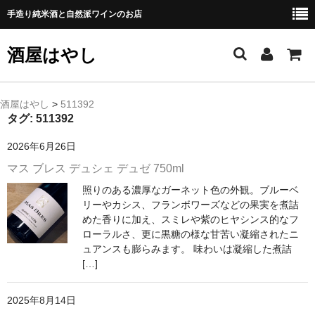
手造り純米酒と自然派ワインのお店
酒屋はやし
ホーム
酒屋はやし
>
511392
タグ:
511392
商品カテゴリー
2026年6月26日
純 米 酒
マス ブレス デュシェ デュゼ 750ml
照りのある濃厚なガーネット色の外観。ブルーベ
よえもん 川村酒造店（岩手県花巻市）
リーやカシス、フランボワーズなどの果実を煮詰
めた香りに加え、スミレや紫のヒヤシンス的なフ
田从･月下の舞 舞鶴酒造（秋田県横手市）
ローラルさ、更に黒糖の様な甘苦い凝縮されたニ
ュアンスも膨らみます。 味わいは凝縮した煮詰
綿屋 金の井酒造（宮城県栗原市）
[…]
大七 大七酒造（福島県二本松市）
2025年8月14日
宗玄 宗玄酒造（石川県珠洲市）