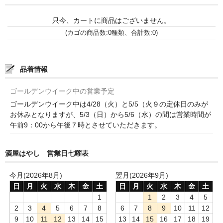
諏訪泉 諏訪酒造（鳥取県八頭郡智頭町）
只今、カートに商品はございません。
✚旭日 旭日酒造（島根県出雲市）
(カゴの商品数:0種類、合計数:0)
悦凱陣 丸尾本店（香川県琴平市）
旭菊・綾花 旭菊酒造（福岡県久留米市）
品着情報
本 格 焼 酎
ゴールデンウイーク中の営業予定
ゴールデンウイーク中は4/28（火）と5/5（火９の定休日のみが
小鹿 小鹿酒造（鹿児島県鹿屋市)
お休みとなりますが、5/3（日）から5/6（水）の間は営業時間が
午前9：00から午後７時とさせていただきます。
明るい農村 霧島町蒸留所（鹿児島県霧島市）
鶴見 大石酒造（鹿児島県阿久根市）
酒屋はやし 営業日七曜表
鉄輪 瑞鷹（熊本県熊本市）
今月(2026年8月)
翌月(2026年9月)
日
月
火
水
木
金
土
日
月
火
水
木
金
土
自 然 派 ワ イ ン
1
1
2
3
4
5
2
3
4
5
6
7
8
6
7
8
9
10
11
12
France/ﾌﾗﾝｽ
9
10
11
12
13
14
15
13
14
15
16
17
18
19