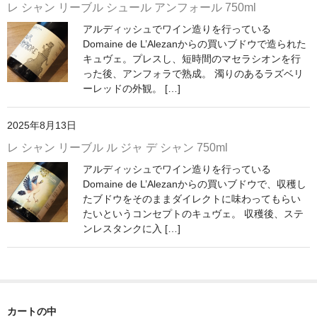
レ シャン リーブル シュール アンフォール 750ml
神亀 神亀酒造（埼玉県蓮田市）
アルディッシュでワイン造りを行っている
Domaine de L’Alezanからの買いブドウで造られた
隆・丹沢山 川西屋酒造店（神奈川県足柄上郡）
キュヴェ。プレスし、短時間のマセラシオンを行
った後、アンフォラで熟成。 濁りのあるラズベリ
長珍 長珍酒造（愛知県津島市）
ーレッドの外観。 […]
天遊琳・伊勢の白酒 タカハシ酒造（三重県四日市市）
2025年8月13日
るみ子の酒・英・妙の華 森喜酒造（三重県伊賀市）
レ シャン リーブル ル ジャ デ シャン 750ml
アルディッシュでワイン造りを行っている
大治郎・喜量能 畑酒造（滋賀県東近江市）
Domaine de L’Alezanからの買いブドウで、収穫し
たブドウをそのままダイレクトに味わってもらい
秋鹿・奥鹿 秋鹿酒造（大阪府豊能郡能勢町）
たいというコンセプトのキュヴェ。 収穫後、ステ
ンレスタンクに入 […]
睡龍・生もとのどぶ 久保本家酒造（奈良県宇陀市）
竹泉 田治米（兵庫県朝来市）
奥播磨 下村酒造店（兵庫県姫路市安富町）
カートの中