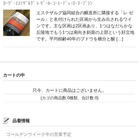
ｶｰｳﾞ･ｴｽﾃｻﾞﾙｸﾞ ﾚ ｾﾞｰﾙ･ｺｰﾄ･ﾃﾞｭ･ﾛｰﾇ･ﾌﾞﾗﾝ
神亀 神亀酒造（埼玉県蓮田市）
エステザルグ協同組合の醸造所に隣接する「レ ゼ
ール」と名付けられた区画から生み出されるワイ
隆・丹沢山 川西屋酒造店（神奈川県足柄上郡）
ンです。主な区画は2区画あり、1つはなだらかな
丘陵地でもう1つは南向き斜面の上部という好立地
長珍 長珍酒造（愛知県津島市）
です。平均樹齢40年のブドウを糖分と酸 […]
天遊琳・伊勢の白酒 タカハシ酒造（三重県四日市市）
るみ子の酒・英・妙の華 森喜酒造（三重県伊賀市）
カートの中
大治郎・喜量能 畑酒造（滋賀県東近江市）
秋鹿・奥鹿 秋鹿酒造（大阪府豊能郡能勢町）
只今、カートに商品はございません。
(カゴの商品数:0種類、合計数:0)
睡龍・生もとのどぶ 久保本家酒造（奈良県宇陀市）
竹泉 田治米（兵庫県朝来市）
品着情報
奥播磨 下村酒造店（兵庫県姫路市安富町）
ゴールデンウイーク中の営業予定