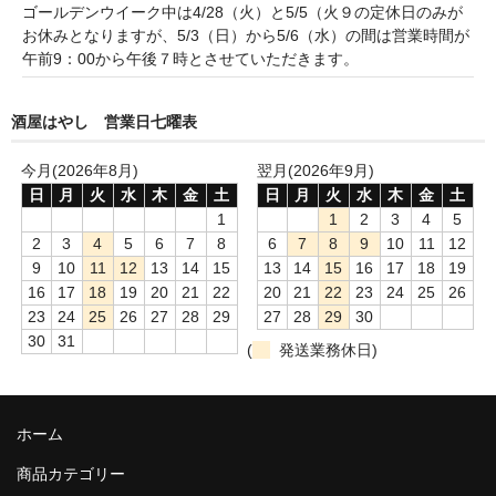
諏訪泉 諏訪酒造（鳥取県八頭郡智頭町）
ゴールデンウイーク中は4/28（火）と5/5（火９の定休日のみが
お休みとなりますが、5/3（日）から5/6（水）の間は営業時間が
✚旭日 旭日酒造（島根県出雲市）
午前9：00から午後７時とさせていただきます。
悦凱陣 丸尾本店（香川県琴平市）
酒屋はやし 営業日七曜表
旭菊・綾花 旭菊酒造（福岡県久留米市）
今月(2026年8月)
翌月(2026年9月)
本 格 焼 酎
日
月
火
水
木
金
土
日
月
火
水
木
金
土
1
1
2
3
4
5
小鹿 小鹿酒造（鹿児島県鹿屋市)
2
3
4
5
6
7
8
6
7
8
9
10
11
12
9
10
11
12
13
14
15
13
14
15
16
17
18
19
明るい農村 霧島町蒸留所（鹿児島県霧島市）
16
17
18
19
20
21
22
20
21
22
23
24
25
26
23
24
25
26
27
28
29
27
28
29
30
鶴見 大石酒造（鹿児島県阿久根市）
30
31
(
発送業務休日)
鉄輪 瑞鷹（熊本県熊本市）
自 然 派 ワ イ ン
ホーム
France/ﾌﾗﾝｽ
商品カテゴリー