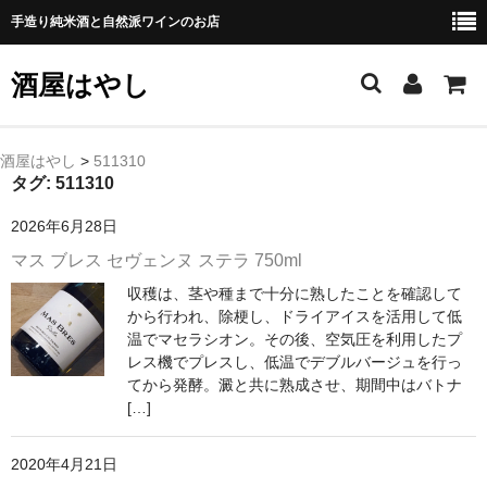
手造り純米酒と自然派ワインのお店
酒屋はやし
ホーム
酒屋はやし
>
511310
タグ:
511310
商品カテゴリー
2026年6月28日
純 米 酒
マス ブレス セヴェンヌ ステラ 750ml
収穫は、茎や種まで十分に熟したことを確認して
よえもん 川村酒造店（岩手県花巻市）
から行われ、除梗し、ドライアイスを活用して低
温でマセラシオン。その後、空気圧を利用したプ
田从･月下の舞 舞鶴酒造（秋田県横手市）
レス機でプレスし、低温でデブルバージュを行っ
てから発酵。澱と共に熟成させ、期間中はバトナ
綿屋 金の井酒造（宮城県栗原市）
[…]
大七 大七酒造（福島県二本松市）
2020年4月21日
宗玄 宗玄酒造（石川県珠洲市）