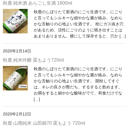
秋鹿 純米酒 あらごし生酒 1800ml
神亀 神亀酒造（埼玉県蓮田市）
秋鹿のしぼりたて新酒のにごり生酒です。にごり
と言ってもシルキーな細やかな澱が絡み、なめら
隆・丹沢山 川西屋酒造店（神奈川県足柄上郡）
かな舌触りの心地よい生酒です。 栓にガス抜き穴
があるため、活性にごりのように噴き出すことは
長珍 長珍酒造（愛知県津島市）
あまりありません。横にして保存すると、穴か […]
天遊琳・伊勢の白酒 タカハシ酒造（三重県四日市市）
2020年2月14日
るみ子の酒・英・妙の華 森喜酒造（三重県伊賀市）
秋鹿 純米吟醸 霙もよう720ml
秋鹿のしぼりたて新酒のにごり生酒です。にごり
大治郎・喜量能 畑酒造（滋賀県東近江市）
と言ってもシルキーな細やかな澱が絡み、なめら
かな舌触りの心地よい生酒です。 開栓してすぐ
秋鹿・奥鹿 秋鹿酒造（大阪府豊能郡能勢町）
は、キレの良さが際だち、するすると飲めます。
お燗をすると細やかな酸味がでて、和食だけでな
睡龍・生もとのどぶ 久保本家酒造（奈良県宇陀市）
[…]
竹泉 田治米（兵庫県朝来市）
2020年2月12日
奥播磨 下村酒造店（兵庫県姫路市安富町）
秋鹿 山廃純米 山田錦70 霙もよう 720ml