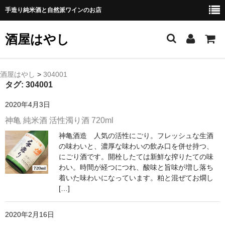
手造り純米酒と自然派ワインのお店
酒屋はやし
ホーム
酒屋はやし
>
304001
タグ:
304001
商品カテゴリー
2020年4月3日
純 米 酒
神亀 純米酒 活性濁り酒 720ml
神亀酒造 人気の活性にごり。フレッシュな生酒
よえもん 川村酒造店（岩手県花巻市）
の味わいと、濃厚な味わいの飲み口を併せ持つ、
にごり酒です。開栓したては新鮮な搾りたての味
田从･月下の舞 舞鶴酒造（秋田県横手市）
わい。時間が経つにつれ、酸味と旨味が増し落ち
着いた味わいになっています。粕と混ぜてお燗し
綿屋 金の井酒造（宮城県栗原市）
[…]
大七 大七酒造（福島県二本松市）
2020年2月16日
宗玄 宗玄酒造（石川県珠洲市）