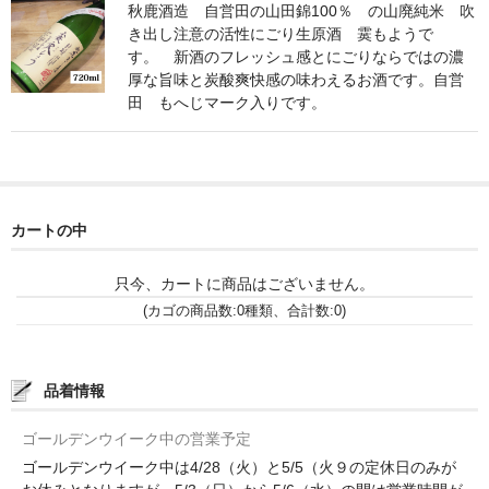
諏訪泉 諏訪酒造（鳥取県八頭郡智頭町）
秋鹿酒造 自営田の山田錦100％ の山廃純米 吹
き出し注意の活性にごり生原酒 霙もようで
✚旭日 旭日酒造（島根県出雲市）
す。 新酒のフレッシュ感とにごりならではの濃
厚な旨味と炭酸爽快感の味わえるお酒です。自営
悦凱陣 丸尾本店（香川県琴平市）
田 もへじマーク入りです。
旭菊・綾花 旭菊酒造（福岡県久留米市）
本 格 焼 酎
カートの中
小鹿 小鹿酒造（鹿児島県鹿屋市)
明るい農村 霧島町蒸留所（鹿児島県霧島市）
只今、カートに商品はございません。
(カゴの商品数:0種類、合計数:0)
鶴見 大石酒造（鹿児島県阿久根市）
鉄輪 瑞鷹（熊本県熊本市）
品着情報
自 然 派 ワ イ ン
ゴールデンウイーク中の営業予定
France/ﾌﾗﾝｽ
ゴールデンウイーク中は4/28（火）と5/5（火９の定休日のみが