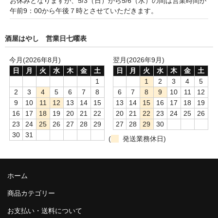
お休みとなりますが、5/3（日）から5/6（水）の間は営業時間が
France Champagne /ﾌﾗﾝｽ・ｼｬﾝﾊﾟｰﾆｭ
午前9：00から午後７時とさせていただきます。
Petitjean Pienne（ﾌﾟﾁｼﾞｬﾝ･ﾋﾟｴﾝﾇ）
酒屋はやし 営業日七曜表
Valerie Frison（ｳﾞｧﾚﾘｰ･ﾌﾘｿﾞﾝ）
今月(2026年8月)
翌月(2026年9月)
日
月
火
水
木
金
土
日
月
火
水
木
金
土
France Bourgogone/ﾌﾗﾝｽ･ﾌﾞﾙｺﾞｰﾆｭ
1
1
2
3
4
5
Pattes Loup（ﾊﾟｯﾄ・ﾙｰ）
2
3
4
5
6
7
8
6
7
8
9
10
11
12
9
10
11
12
13
14
15
13
14
15
16
17
18
19
Marcel Lapierre（ﾏﾙｾﾙ・ﾗﾋﾟｴｰﾙ）
16
17
18
19
20
21
22
20
21
22
23
24
25
26
23
24
25
26
27
28
29
27
28
29
30
Philippe Jambon（ﾌｨﾘｯﾌﾟ･ｼﾞｬﾝﾎﾞﾝ）
30
31
(
発送業務休日)
Roblet Monnot（ﾛﾌﾞﾚ･ﾓﾉ）
France Cotes du Rhone /ﾌﾗﾝｽ･ｺｰﾄ･ﾃﾞｭ･ﾛｰﾇ
ホーム
Les Vignerons d’Estezargues（ｴｽﾃｻﾞﾙｸﾞ協同組合）
商品カテゴリー
お支払い・送料について
Les Champs Libres（ﾚ･ｼｬﾝ･ﾘｰﾌﾞﾙ）