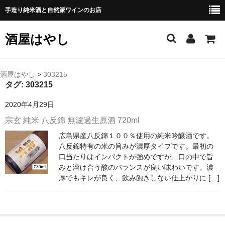
手造り純米酒と自然派ワインのお店
酒屋はやし
ホーム
酒屋はやし
>
303215
タグ:
303215
商品カテゴリー
2020年4月29日
純 米 酒
宗玄 純米 八反錦 無濾過生原酒 720ml
広島県産八反錦１００％使用の純米吟醸酒です。
よえもん 川村酒造店（岩手県花巻市）
八反錦特有の米の旨みが濃厚タイプです。最初の
口当たりはインパクトが強めですが、口の中で旨
田从･月下の舞 舞鶴酒造（秋田県横手市）
みと溶け合う酸のバランスが良い味わいです。濃
厚でもキレが良く、飲み飽きしない仕上がりに […]
綿屋 金の井酒造（宮城県栗原市）
大七 大七酒造（福島県二本松市）
宗玄 宗玄酒造（石川県珠洲市）