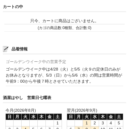
カートの中
神亀 神亀酒造（埼玉県蓮田市）
只今、カートに商品はございません。
隆・丹沢山 川西屋酒造店（神奈川県足柄上郡）
(カゴの商品数:0種類、合計数:0)
長珍 長珍酒造（愛知県津島市）
天遊琳・伊勢の白酒 タカハシ酒造（三重県四日市市）
品着情報
るみ子の酒・英・妙の華 森喜酒造（三重県伊賀市）
ゴールデンウイーク中の営業予定
ゴールデンウイーク中は4/28（火）と5/5（火９の定休日のみが
大治郎・喜量能 畑酒造（滋賀県東近江市）
お休みとなりますが、5/3（日）から5/6（水）の間は営業時間が
午前9：00から午後７時とさせていただきます。
秋鹿・奥鹿 秋鹿酒造（大阪府豊能郡能勢町）
睡龍・生もとのどぶ 久保本家酒造（奈良県宇陀市）
酒屋はやし 営業日七曜表
竹泉 田治米（兵庫県朝来市）
今月(2026年8月)
翌月(2026年9月)
日
月
火
水
木
金
土
日
月
火
水
木
金
土
奥播磨 下村酒造店（兵庫県姫路市安富町）
1
1
2
3
4
5