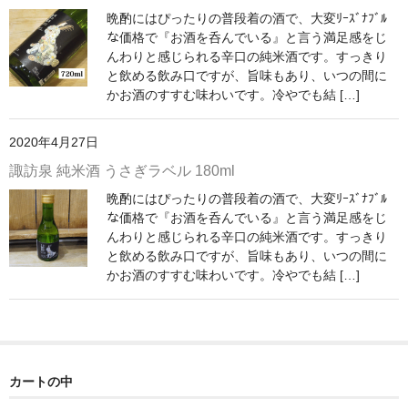
晩酌にはぴったりの普段着の酒で、大変ﾘｰｽﾞﾅﾌﾞﾙ
神亀 神亀酒造（埼玉県蓮田市）
な価格で『お酒を呑んでいる』と言う満足感をじ
んわりと感じられる辛口の純米酒です。すっきり
隆・丹沢山 川西屋酒造店（神奈川県足柄上郡）
と飲める飲み口ですが、旨味もあり、いつの間に
かお酒のすすむ味わいです。冷やでも結 […]
長珍 長珍酒造（愛知県津島市）
2020年4月27日
天遊琳・伊勢の白酒 タカハシ酒造（三重県四日市市）
諏訪泉 純米酒 うさぎラベル 180ml
るみ子の酒・英・妙の華 森喜酒造（三重県伊賀市）
晩酌にはぴったりの普段着の酒で、大変ﾘｰｽﾞﾅﾌﾞﾙ
な価格で『お酒を呑んでいる』と言う満足感をじ
大治郎・喜量能 畑酒造（滋賀県東近江市）
んわりと感じられる辛口の純米酒です。すっきり
と飲める飲み口ですが、旨味もあり、いつの間に
秋鹿・奥鹿 秋鹿酒造（大阪府豊能郡能勢町）
かお酒のすすむ味わいです。冷やでも結 […]
睡龍・生もとのどぶ 久保本家酒造（奈良県宇陀市）
竹泉 田治米（兵庫県朝来市）
奥播磨 下村酒造店（兵庫県姫路市安富町）
カートの中