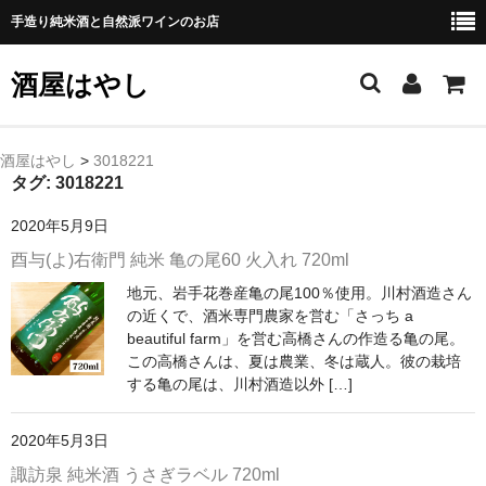
手造り純米酒と自然派ワインのお店
酒屋はやし
ホーム
酒屋はやし
>
3018221
タグ:
3018221
商品カテゴリー
2020年5月9日
純 米 酒
酉与(よ)右衛門 純米 亀の尾60 火入れ 720ml
地元、岩手花巻産亀の尾100％使用。川村酒造さん
よえもん 川村酒造店（岩手県花巻市）
の近くで、酒米専門農家を営む「さっち a
beautiful farm」を営む高橋さんの作造る亀の尾。
田从･月下の舞 舞鶴酒造（秋田県横手市）
この高橋さんは、夏は農業、冬は蔵人。彼の栽培
する亀の尾は、川村酒造以外 […]
綿屋 金の井酒造（宮城県栗原市）
大七 大七酒造（福島県二本松市）
2020年5月3日
諏訪泉 純米酒 うさぎラベル 720ml
宗玄 宗玄酒造（石川県珠洲市）