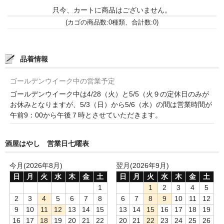
諏訪泉 諏訪酒造（鳥取県八頭郡智頭町）
只今、カートに商品はございません。
(カゴの商品数:0種類、合計数:0)
✚旭日 旭日酒造（島根県出雲市）
悦凱陣 丸尾本店（香川県琴平市）
品着情報
旭菊・綾花 旭菊酒造（福岡県久留米市）
ゴールデンウイーク中の営業予定
本 格 焼 酎
ゴールデンウイーク中は4/28（火）と5/5（火９の定休日のみが
お休みとなりますが、5/3（日）から5/6（水）の間は営業時間が
小鹿 小鹿酒造（鹿児島県鹿屋市)
午前9：00から午後７時とさせていただきます。
明るい農村 霧島町蒸留所（鹿児島県霧島市）
酒屋はやし 営業日七曜表
鶴見 大石酒造（鹿児島県阿久根市）
今月(2026年8月)
翌月(2026年9月)
鉄輪 瑞鷹（熊本県熊本市）
日
月
火
水
木
金
土
日
月
火
水
木
金
土
1
1
2
3
4
5
自 然 派 ワ イ ン
2
3
4
5
6
7
8
6
7
8
9
10
11
12
9
10
11
12
13
14
15
13
14
15
16
17
18
19
France/ﾌﾗﾝｽ
16
17
18
19
20
21
22
20
21
22
23
24
25
26