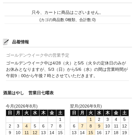
諏訪泉 諏訪酒造（鳥取県八頭郡智頭町）
只今、カートに商品はございません。
✚旭日 旭日酒造（島根県出雲市）
(カゴの商品数:0種類、合計数:0)
悦凱陣 丸尾本店（香川県琴平市）
旭菊・綾花 旭菊酒造（福岡県久留米市）
品着情報
本 格 焼 酎
ゴールデンウイーク中の営業予定
ゴールデンウイーク中は4/28（火）と5/5（火９の定休日のみが
小鹿 小鹿酒造（鹿児島県鹿屋市)
お休みとなりますが、5/3（日）から5/6（水）の間は営業時間が
午前9：00から午後７時とさせていただきます。
明るい農村 霧島町蒸留所（鹿児島県霧島市）
鶴見 大石酒造（鹿児島県阿久根市）
酒屋はやし 営業日七曜表
鉄輪 瑞鷹（熊本県熊本市）
今月(2026年8月)
翌月(2026年9月)
日
月
火
水
木
金
土
日
月
火
水
木
金
土
自 然 派 ワ イ ン
1
1
2
3
4
5
2
3
4
5
6
7
8
6
7
8
9
10
11
12
France/ﾌﾗﾝｽ
9
10
11
12
13
14
15
13
14
15
16
17
18
19