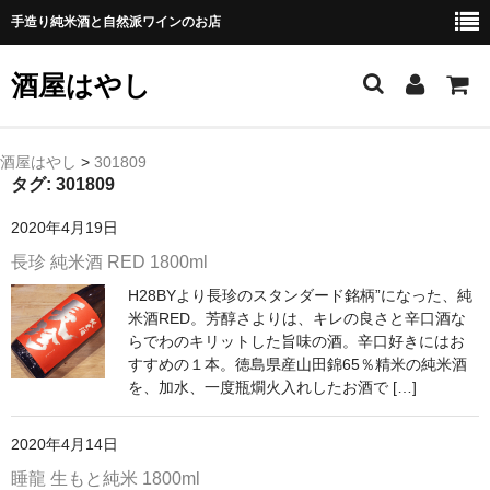
手造り純米酒と自然派ワインのお店
酒屋はやし
ホーム
酒屋はやし
>
301809
タグ:
301809
商品カテゴリー
2020年4月19日
純 米 酒
長珍 純米酒 RED 1800ml
H28BYより長珍のスタンダード銘柄”になった、純
よえもん 川村酒造店（岩手県花巻市）
米酒RED。芳醇さよりは、キレの良さと辛口酒な
らでわのキリットした旨味の酒。辛口好きにはお
田从･月下の舞 舞鶴酒造（秋田県横手市）
すすめの１本。徳島県産山田錦65％精米の純米酒
を、加水、一度瓶燗火入れしたお酒で […]
綿屋 金の井酒造（宮城県栗原市）
大七 大七酒造（福島県二本松市）
2020年4月14日
睡龍 生もと純米 1800ml
宗玄 宗玄酒造（石川県珠洲市）