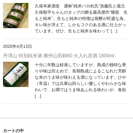
久保本家酒造 通称”純米バカ杜氏”加藤氏と蔵元
神亀 神亀酒造（埼玉県蓮田市）
久保順平ちゃんのタッグの贈る最高傑作”睡龍 生
もと純米”。生もと純米の特徴は発酵が旺盛な為、
隆・丹沢山 川西屋酒造店（神奈川県足柄上郡）
キレ味が冴えて、しかもコクのある酒に仕上がっ
ています。ぜひ、生もと純米を味わって […]
長珍 長珍酒造（愛知県津島市）
2020年4月13日
天遊琳・伊勢の白酒 タカハシ酒造（三重県四日市市）
丹澤山 特別純米酒 播州山田錦60 火入れ原酒 1800ml
るみ子の酒・英・妙の華 森喜酒造（三重県伊賀市）
十分に年数は経過していますが、熟成の独特な香
りや味は控えめで、長期熟成によるこなれた芳醇
大治郎・喜量能 畑酒造（滋賀県東近江市）
な米のうま味が味わえる酒になっています。ひや
（常温）では兵庫山田らしい優しくやわらかな味
秋鹿・奥鹿 秋鹿酒造（大阪府豊能郡能勢町）
わいで、お燗ではうま味あふれる味わいが、食欲
[…]
睡龍・生もとのどぶ 久保本家酒造（奈良県宇陀市）
竹泉 田治米（兵庫県朝来市）
奥播磨 下村酒造店（兵庫県姫路市安富町）
カートの中