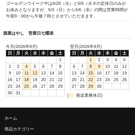
諏訪泉 諏訪酒造（鳥取県八頭郡智頭町）
ゴールデンウイーク中は4/28（火）と5/5（火９の定休日のみが
お休みとなりますが、5/3（日）から5/6（水）の間は営業時間が
✚旭日 旭日酒造（島根県出雲市）
午前9：00から午後７時とさせていただきます。
悦凱陣 丸尾本店（香川県琴平市）
酒屋はやし 営業日七曜表
旭菊・綾花 旭菊酒造（福岡県久留米市）
今月(2026年8月)
翌月(2026年9月)
本 格 焼 酎
日
月
火
水
木
金
土
日
月
火
水
木
金
土
1
1
2
3
4
5
小鹿 小鹿酒造（鹿児島県鹿屋市)
2
3
4
5
6
7
8
6
7
8
9
10
11
12
9
10
11
12
13
14
15
13
14
15
16
17
18
19
明るい農村 霧島町蒸留所（鹿児島県霧島市）
16
17
18
19
20
21
22
20
21
22
23
24
25
26
23
24
25
26
27
28
29
27
28
29
30
鶴見 大石酒造（鹿児島県阿久根市）
30
31
(
発送業務休日)
鉄輪 瑞鷹（熊本県熊本市）
自 然 派 ワ イ ン
ホーム
France/ﾌﾗﾝｽ
商品カテゴリー