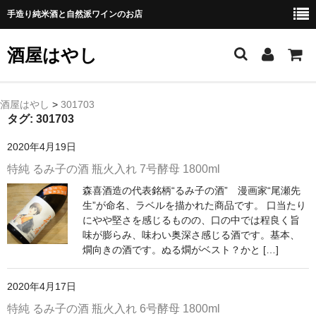
手造り純米酒と自然派ワインのお店
酒屋はやし
ホーム
酒屋はやし
>
301703
タグ:
301703
商品カテゴリー
2020年4月19日
純 米 酒
特純 るみ子の酒 瓶火入れ 7号酵母 1800ml
森喜酒造の代表銘柄“るみ子の酒” 漫画家“尾瀬先
よえもん 川村酒造店（岩手県花巻市）
生”が命名、ラベルを描かれた商品です。 口当たり
にやや堅さを感じるものの、口の中では程良く旨
田从･月下の舞 舞鶴酒造（秋田県横手市）
味が膨らみ、味わい奥深さ感じる酒です。基本、
燗向きの酒です。ぬる燗がベスト？かと […]
綿屋 金の井酒造（宮城県栗原市）
大七 大七酒造（福島県二本松市）
2020年4月17日
特純 るみ子の酒 瓶火入れ 6号酵母 1800ml
宗玄 宗玄酒造（石川県珠洲市）