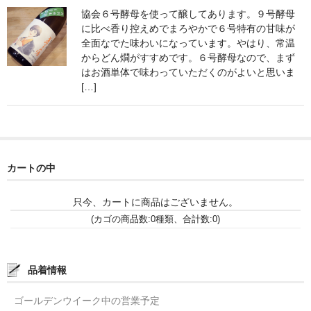
協会６号酵母を使って醸してあります。９号酵母
神亀 神亀酒造（埼玉県蓮田市）
に比べ香り控えめでまろやかで６号特有の甘味が
全面なでた味わいになっています。やはり、常温
隆・丹沢山 川西屋酒造店（神奈川県足柄上郡）
からどん燗がすすめです。６号酵母なので、まず
はお酒単体で味わっていただくのがよいと思いま
長珍 長珍酒造（愛知県津島市）
[…]
天遊琳・伊勢の白酒 タカハシ酒造（三重県四日市市）
るみ子の酒・英・妙の華 森喜酒造（三重県伊賀市）
カートの中
大治郎・喜量能 畑酒造（滋賀県東近江市）
秋鹿・奥鹿 秋鹿酒造（大阪府豊能郡能勢町）
只今、カートに商品はございません。
(カゴの商品数:0種類、合計数:0)
睡龍・生もとのどぶ 久保本家酒造（奈良県宇陀市）
竹泉 田治米（兵庫県朝来市）
品着情報
奥播磨 下村酒造店（兵庫県姫路市安富町）
ゴールデンウイーク中の営業予定