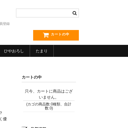
員登録
カートの中
ひやおろし
たまり
カートの中
只今、カートに商品はござ
いません。
(カゴの商品数:0種類、合計
数:0)
め？
く優