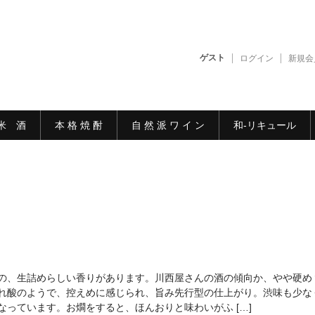
ゲスト
ログイン
新規会
米 酒
本 格 焼 酎
自 然 派 ワ イ ン
和-リキュール
の、生詰めらしい香りがあります。川西屋さんの酒の傾向か、やや硬
れ酸のようで、控えめに感じられ、旨み先行型の仕上がり。渋味も少な
なっています。お燗をすると、ほんおりと味わいがふ […]