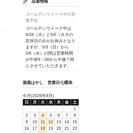
品着情報
ゴールデンウイーク中の営
業予定
ゴールデンウイーク中は
4/28（火）と5/5（火９の
定休日のみがお休みとなり
ますが、5/3（日）から
5/6（水）の間は営業時間
が午前9：00から午後７時
とさせていただきます。
酒屋はやし 営業日七曜表
今月(2026年8月)
日
月
火
水
木
金
土
1
2
3
4
5
6
7
8
9
10
11
12
13
14
15
16
17
18
19
20
21
22