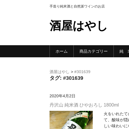
手造り純米酒と自然派ワインのお店
酒屋はやし
ホーム
商品カテゴリー
純 
酒屋はやし
>
#301639
タグ:
#301639
2020年4月2日
丹沢山 純米酒 ひやおろし 1800ml
火をいれたて
て、酸味が隠
しい味わいに