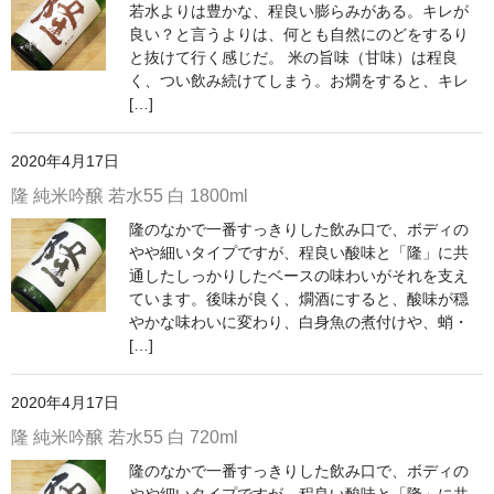
諏訪泉 諏訪酒造（鳥取県八頭郡智頭町）
若水よりは豊かな、程良い膨らみがある。キレが
良い？と言うよりは、何とも自然にのどをするり
✚旭日 旭日酒造（島根県出雲市）
と抜けて行く感じだ。 米の旨味（甘味）は程良
く、つい飲み続けてしまう。お燗をすると、キレ
悦凱陣 丸尾本店（香川県琴平市）
[…]
旭菊・綾花 旭菊酒造（福岡県久留米市）
2020年4月17日
本 格 焼 酎
隆 純米吟醸 若水55 白 1800ml
隆のなかで一番すっきりした飲み口で、ボディの
小鹿 小鹿酒造（鹿児島県鹿屋市)
やや細いタイプですが、程良い酸味と「隆」に共
通したしっかりしたベースの味わいがそれを支え
明るい農村 霧島町蒸留所（鹿児島県霧島市）
ています。後味が良く、燗酒にすると、酸味が穏
やかな味わいに変わり、白身魚の煮付けや、蛸・
鶴見 大石酒造（鹿児島県阿久根市）
[…]
鉄輪 瑞鷹（熊本県熊本市）
2020年4月17日
自 然 派 ワ イ ン
隆 純米吟醸 若水55 白 720ml
France/ﾌﾗﾝｽ
隆のなかで一番すっきりした飲み口で、ボディの
やや細いタイプですが、程良い酸味と「隆」に共