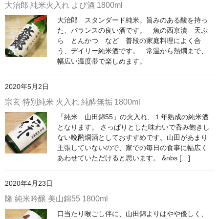
大治郎 純米火入れ よび酒 1800ml
神亀 神亀酒造（埼玉県蓮田市）
大治郎 スタンダード純米。旨みのある酸を持っ
た、バランスの良い酒です。 魚の西京漬 天ぷ
隆・丹沢山 川西屋酒造店（神奈川県足柄上郡）
ら とんかつ など 普段の家庭料理によく合
う、デイリー純米酒です。 常温から熱燗まで、
長珍 長珍酒造（愛知県津島市）
幅広い温度帯で楽しめます。
天遊琳・伊勢の白酒 タカハシ酒造（三重県四日市市）
2020年5月2日
るみ子の酒・英・妙の華 森喜酒造（三重県伊賀市）
宗玄 特別純米 火入れ 純酔無垢 1800ml
「純米 山田錦55」の火入れ、１年熟成の純米酒
大治郎・喜量能 畑酒造（滋賀県東近江市）
となります。 さっぱりとした味わいで呑み飽きし
ない晩酌燗酒としておすすめです。山田があまり
秋鹿・奥鹿 秋鹿酒造（大阪府豊能郡能勢町）
主張していないので、家での毎日の食事に幅広く
あわせていただけると思います。 &nbs […]
睡龍・生もとのどぶ 久保本家酒造（奈良県宇陀市）
竹泉 田治米（兵庫県朝来市）
2020年4月23日
隆 純米吟醸 美山錦55 1800ml
奥播磨 下村酒造店（兵庫県姫路市安富町）
口当たり喉ごし伴に、山田錦よりはやや優しく、