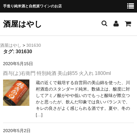
手造り純米酒と自然派ワインのお店
酒屋はやし
ホーム
酒屋はやし
>
301630
タグ:
301630
商品カテゴリー
2020年5月15日
純 米 酒
酉与(よ)右衛門 特別純酒 美山錦55 火入れ 1800ml
蔵の近くで栽培する自営田の美山錦を使った、川
よえもん 川村酒造店（岩手県花巻市）
村酒造のスタンダード純米。数値上は、酸度に対
してアミノ酸がやや低いのでもっと酸味が際立つ
田从･月下の舞 舞鶴酒造（秋田県横手市）
かと思ったが、飲んだ印象では良いバランスで、
キレの良さがよく感じられる酒です。夏や、冬の
綿屋 金の井酒造（宮城県栗原市）
[…]
大七 大七酒造（福島県二本松市）
2020年5月2日
宗玄 宗玄酒造（石川県珠洲市）