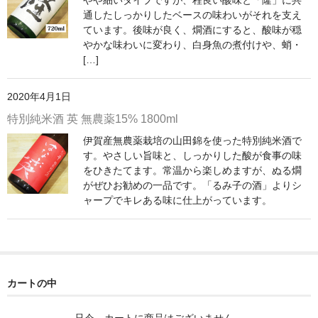
France Champagne /ﾌﾗﾝｽ・ｼｬﾝﾊﾟｰﾆｭ
通したしっかりしたベースの味わいがそれを支え
ています。後味が良く、燗酒にすると、酸味が穏
Petitjean Pienne（ﾌﾟﾁｼﾞｬﾝ･ﾋﾟｴﾝﾇ）
やかな味わいに変わり、白身魚の煮付けや、蛸・
[…]
Valerie Frison（ｳﾞｧﾚﾘｰ･ﾌﾘｿﾞﾝ）
2020年4月1日
France Bourgogone/ﾌﾗﾝｽ･ﾌﾞﾙｺﾞｰﾆｭ
特別純米酒 英 無農薬15% 1800ml
Pattes Loup（ﾊﾟｯﾄ・ﾙｰ）
伊賀産無農薬栽培の山田錦を使った特別純米酒で
す。やさしい旨味と、しっかりした酸が食事の味
Marcel Lapierre（ﾏﾙｾﾙ・ﾗﾋﾟｴｰﾙ）
をひきたてます。常温から楽しめますが、ぬる燗
がぜひお勧めの一品です。「るみ子の酒」よりシ
Philippe Jambon（ﾌｨﾘｯﾌﾟ･ｼﾞｬﾝﾎﾞﾝ）
ャープでキレある味に仕上がっています。
Roblet Monnot（ﾛﾌﾞﾚ･ﾓﾉ）
France Cotes du Rhone /ﾌﾗﾝｽ･ｺｰﾄ･ﾃﾞｭ･ﾛｰﾇ
Les Vignerons d’Estezargues（ｴｽﾃｻﾞﾙｸﾞ協同組合）
カートの中
Les Champs Libres（ﾚ･ｼｬﾝ･ﾘｰﾌﾞﾙ）
只今、カートに商品はございません。