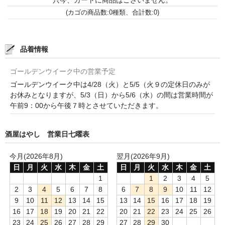
(カゴの商品数:0種類、合計数:0)
France Languedoc Roussillon / ﾗﾝｸﾞ･ﾄﾞｯｸ･ﾙｰｼｮﾝ
Castelmaure（ｶｽtｨﾓｰﾙ協同組合）
品着情報
Mas Bres（ﾏｽ･ﾌﾞﾚｽ）
ゴールデンウイーク中の営業予定
France Loire/ﾌﾗﾝｽ・ﾛﾜｰﾙ
ゴールデンウイーク中は4/28（火）と5/5（火９の定休日のみが
お休みとなりますが、5/3（日）から5/6（水）の間は営業時間が
Domaine des Bois Lucas（ﾄﾞﾒｰﾇ･ﾃﾞ･ﾎﾞｱ･ﾙｶ）
午前9：00から午後７時とさせていただきます。
Italia/ｲｱﾀﾘｱ
酒屋はやし 営業日七曜表
Abruzzo/ｱﾌﾞﾙｯﾂｫ州
今月(2026年8月)
翌月(2026年9月)
Fabulas（ﾌｧﾋﾞｭﾗｽ）
日
月
火
水
木
金
土
日
月
火
水
木
金
土
1
1
2
3
4
5
United States of America / ｱﾒﾘｶ合衆国
2
3
4
5
6
7
8
6
7
8
9
10
11
12
9
10
11
12
13
14
15
13
14
15
16
17
18
19
Broc Cellars（ﾌﾞﾛｯｸ・ｾﾗｰｽﾞ）
16
17
18
19
20
21
22
20
21
22
23
24
25
26
23
24
25
26
27
28
29
27
28
29
30