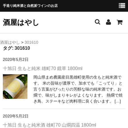
手造り純米酒と自然派ワインのお店
酒屋はやし
ホーム
酒屋はやし
>
301610
タグ:
301610
商品カテゴリー
2020年5月2日
純 米 酒
十旭日 生もと純米 雄町70 鏡草 1800ml
岡山県まめ農園産目黒雄町使用の生もと純米酒で
よえもん 川村酒造店（岩手県花巻市）
す。 米の旨味が濃厚で、加水でも「こってり」と
言う言葉がぴったりの芳醇な味の純米酒です。お
田从･月下の舞 舞鶴酒造（秋田県横手市）
燗で、味がしまりキレがよくなります。 熱燗で焼
き鳥、ステーキなど肉料理に良く合います。 […]
綿屋 金の井酒造（宮城県栗原市）
大七 大七酒造（福島県二本松市）
2020年5月2日
十旭日 生もと純米酒 雄町70 山燗四温 1800ml
宗玄 宗玄酒造（石川県珠洲市）