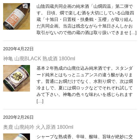
山陰四蔵共同企画の純米酒「山燗四温」第二弾で
神亀 神亀酒造（埼玉県蓮田市）
す。 日頃、燗で楽しむ酒を大切にしている山陰四
蔵「十旭日・日置桜・扶桑鶴・玉櫻」が取り組ん
隆・丹沢山 川西屋酒造店（神奈川県足柄上郡）
だ共同企画。当店は残念ながら十旭日さんしかお
取引がないので他の蔵の酒は取り扱いできませ […]
長珍 長珍酒造（愛知県津島市）
2020年4月22日
天遊琳・伊勢の白酒 タカハシ酒造（三重県四日市市）
神亀 山廃BLACK 熟成酒 1800ml
るみ子の酒・英・妙の華 森喜酒造（三重県伊賀市）
基本２年熟成の山廃仕込み純米酒です。スタンダ
ード純米とはちっとニュアンスの違う酸がありま
大治郎・喜量能 畑酒造（滋賀県東近江市）
す。普通にお燗だけでなく、水割り燗で、次は燗
冷ましで、夏には燗ロックなどでそれぞれ試して
秋鹿・奥鹿 秋鹿酒造（大阪府豊能郡能勢町）
みて下さい。神亀の色々な味わいを感じられます
[…]
睡龍・生もとのどぶ 久保本家酒造（奈良県宇陀市）
竹泉 田治米（兵庫県朝来市）
2020年2月26日
奥鹿 山廃純吟 火入原酒 1800ml
奥播磨 下村酒造店（兵庫県姫路市安富町）
シャープな熟成香、辛味、酸味、旨味が絶妙に交