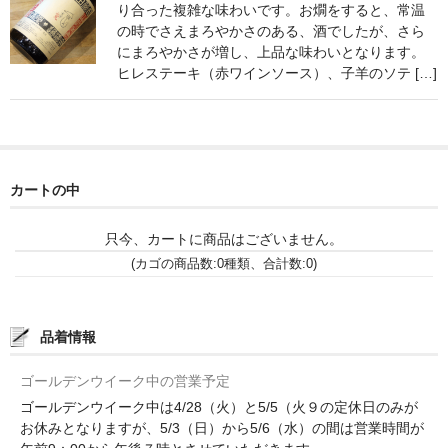
諏訪泉 諏訪酒造（鳥取県八頭郡智頭町）
り合った複雑な味わいです。お燗をすると、常温
の時でさえまろやかさのある、酒でしたが、さら
✚旭日 旭日酒造（島根県出雲市）
にまろやかさが増し、上品な味わいとなります。
ヒレステーキ（赤ワインソース）、子羊のソテ […]
悦凱陣 丸尾本店（香川県琴平市）
旭菊・綾花 旭菊酒造（福岡県久留米市）
本 格 焼 酎
カートの中
小鹿 小鹿酒造（鹿児島県鹿屋市)
只今、カートに商品はございません。
明るい農村 霧島町蒸留所（鹿児島県霧島市）
(カゴの商品数:0種類、合計数:0)
鶴見 大石酒造（鹿児島県阿久根市）
品着情報
鉄輪 瑞鷹（熊本県熊本市）
ゴールデンウイーク中の営業予定
自 然 派 ワ イ ン
ゴールデンウイーク中は4/28（火）と5/5（火９の定休日のみが
France/ﾌﾗﾝｽ
お休みとなりますが、5/3（日）から5/6（水）の間は営業時間が