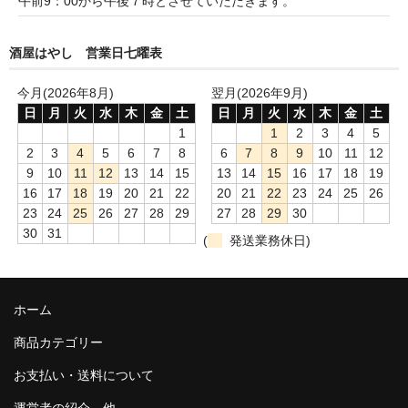
午前9：00から午後７時とさせていただきます。
France Champagne /ﾌﾗﾝｽ・ｼｬﾝﾊﾟｰﾆｭ
酒屋はやし 営業日七曜表
Petitjean Pienne（ﾌﾟﾁｼﾞｬﾝ･ﾋﾟｴﾝﾇ）
今月(2026年8月)
翌月(2026年9月)
Valerie Frison（ｳﾞｧﾚﾘｰ･ﾌﾘｿﾞﾝ）
日
月
火
水
木
金
土
日
月
火
水
木
金
土
France Bourgogone/ﾌﾗﾝｽ･ﾌﾞﾙｺﾞｰﾆｭ
1
1
2
3
4
5
2
3
4
5
6
7
8
6
7
8
9
10
11
12
Pattes Loup（ﾊﾟｯﾄ・ﾙｰ）
9
10
11
12
13
14
15
13
14
15
16
17
18
19
16
17
18
19
20
21
22
20
21
22
23
24
25
26
Marcel Lapierre（ﾏﾙｾﾙ・ﾗﾋﾟｴｰﾙ）
23
24
25
26
27
28
29
27
28
29
30
30
31
(
発送業務休日)
Philippe Jambon（ﾌｨﾘｯﾌﾟ･ｼﾞｬﾝﾎﾞﾝ）
Roblet Monnot（ﾛﾌﾞﾚ･ﾓﾉ）
ホーム
France Cotes du Rhone /ﾌﾗﾝｽ･ｺｰﾄ･ﾃﾞｭ･ﾛｰﾇ
商品カテゴリー
Les Vignerons d’Estezargues（ｴｽﾃｻﾞﾙｸﾞ協同組合）
お支払い・送料について
Les Champs Libres（ﾚ･ｼｬﾝ･ﾘｰﾌﾞﾙ）