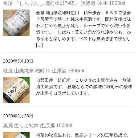
長珍 『しんぶんし 備前雄町7-65』 無濾過･本生 1800ml
神亀 神亀酒造（埼玉県蓮田市）
全量岡山県産雄町使用 精米歩合：６５％で協会
７号酵母で醸した純米生原酒です。開栓直後は味
隆・丹沢山 川西屋酒造店（神奈川県足柄上郡）
わいにやや硬さが残り、シャープでやや渋い生原
酒です。 しばらく置くと角が取れ冷やでも、ゆ
長珍 長珍酒造（愛知県津島市）
るゆると楽しめます。ベストは夏過ぎまで寝かし
[…]
天遊琳・伊勢の白酒 タカハシ酒造（三重県四日市市）
2020年3月10日
るみ子の酒・英・妙の華 森喜酒造（三重県伊賀市）
秋鹿 山廃純米 雄町70 生原酒 1800ml
大治郎・喜量能 畑酒造（滋賀県東近江市）
自営田産「雄町米」１００％の山廃仕込み・無濾
過生原酒です。 秋鹿ならでの酸味に雄町米の酸味
秋鹿・奥鹿 秋鹿酒造（大阪府豊能郡能勢町）
が上手くコラボしています。
睡龍・生もとのどぶ 久保本家酒造（奈良県宇陀市）
竹泉 田治米（兵庫県朝来市）
2020年2月23日
奥鹿 生もと純吟 生原酒 1800ml
奥播磨 下村酒造店（兵庫県姫路市安富町）
待望の秋鹿生もと。奥鹿シリーズの三年熟成で、