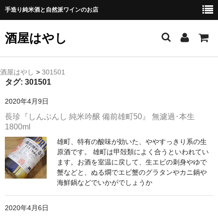
手造り純米酒と自然派ワインのお店
酒屋はやし
ホーム
酒屋はやし
>
301501
タグ:
301501
商品カテゴリー
2020年4月9日
純 米 酒
長珍『しんぶんし 純米吟醸 備前雄町50』 無濾過･本生
1800ml
よえもん 川村酒造店（岩手県花巻市）
雄町、特有の酸味が効いた、ややすっきり系の生
原酒です。 雄町は甲殻類によく合うといわれてい
田从･月下の舞 舞鶴酒造（秋田県横手市）
ます。お酒を室温に戻して、生エビの刺身やゆで
蟹などと、ぬる燗でエビ蟹のグラタンやカニ鍋や
綿屋 金の井酒造（宮城県栗原市）
海鮮鍋などでいかがでしょうか
大七 大七酒造（福島県二本松市）
2020年4月6日
宗玄 宗玄酒造（石川県珠洲市）