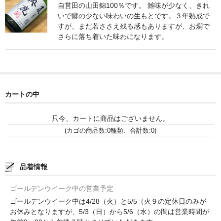
諏訪泉 諏訪酒造（鳥取県八頭郡智頭町）
自営田の山田錦100％です。 雑味が少なく、きれ
いで癖の少ない味わいの生もとです。３年熟成で
✚旭日 旭日酒造（島根県出雲市）
すが、まだ若ささえ残る感もありますが、お燗で
さらに落ち着いた味わになります。
悦凱陣 丸尾本店（香川県琴平市）
旭菊・綾花 旭菊酒造（福岡県久留米市）
本 格 焼 酎
カートの中
小鹿 小鹿酒造（鹿児島県鹿屋市)
只今、カートに商品はございません。
明るい農村 霧島町蒸留所（鹿児島県霧島市）
(カゴの商品数:0種類、合計数:0)
鶴見 大石酒造（鹿児島県阿久根市）
品着情報
鉄輪 瑞鷹（熊本県熊本市）
ゴールデンウイーク中の営業予定
自 然 派 ワ イ ン
ゴールデンウイーク中は4/28（火）と5/5（火９の定休日のみが
France/ﾌﾗﾝｽ
お休みとなりますが、5/3（日）から5/6（水）の間は営業時間が