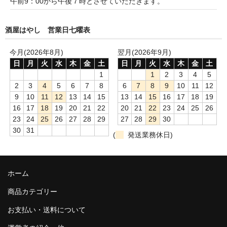
午前9：00から午後７時とさせていただきます。
France Champagne /ﾌﾗﾝｽ・ｼｬﾝﾊﾟｰﾆｭ
酒屋はやし 営業日七曜表
Petitjean Pienne（ﾌﾟﾁｼﾞｬﾝ･ﾋﾟｴﾝﾇ）
Valerie Frison（ｳﾞｧﾚﾘｰ･ﾌﾘｿﾞﾝ）
今月(2026年8月)
翌月(2026年9月)
日
月
火
水
木
金
土
日
月
火
水
木
金
土
France Bourgogone/ﾌﾗﾝｽ･ﾌﾞﾙｺﾞｰﾆｭ
1
1
2
3
4
5
2
3
4
5
6
7
8
6
7
8
9
10
11
12
Pattes Loup（ﾊﾟｯﾄ・ﾙｰ）
9
10
11
12
13
14
15
13
14
15
16
17
18
19
16
17
18
19
20
21
22
20
21
22
23
24
25
26
Marcel Lapierre（ﾏﾙｾﾙ・ﾗﾋﾟｴｰﾙ）
23
24
25
26
27
28
29
27
28
29
30
30
31
(
発送業務休日)
Philippe Jambon（ﾌｨﾘｯﾌﾟ･ｼﾞｬﾝﾎﾞﾝ）
Roblet Monnot（ﾛﾌﾞﾚ･ﾓﾉ）
ホーム
France Cotes du Rhone /ﾌﾗﾝｽ･ｺｰﾄ･ﾃﾞｭ･ﾛｰﾇ
商品カテゴリー
Les Vignerons d’Estezargues（ｴｽﾃｻﾞﾙｸﾞ協同組合）
お支払い・送料について
Les Champs Libres（ﾚ･ｼｬﾝ･ﾘｰﾌﾞﾙ）