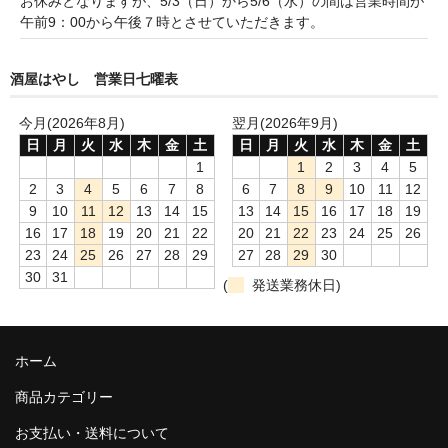
お休みとなりますが、5/3（日）から5/6（水）の間は営業時間が
France Champagne /ﾌﾗﾝｽ・ｼｬﾝﾊﾟｰﾆｭ
午前9：00から午後７時とさせていただきます。
Petitjean Pienne（ﾌﾟﾁｼﾞｬﾝ･ﾋﾟｴﾝﾇ）
酒屋はやし 営業日七曜表
Valerie Frison（ｳﾞｧﾚﾘｰ･ﾌﾘｿﾞﾝ）
今月(2026年8月)
翌月(2026年9月)
日
月
火
水
木
金
土
日
月
火
水
木
金
土
France Bourgogone/ﾌﾗﾝｽ･ﾌﾞﾙｺﾞｰﾆｭ
1
1
2
3
4
5
Pattes Loup（ﾊﾟｯﾄ・ﾙｰ）
2
3
4
5
6
7
8
6
7
8
9
10
11
12
9
10
11
12
13
14
15
13
14
15
16
17
18
19
Marcel Lapierre（ﾏﾙｾﾙ・ﾗﾋﾟｴｰﾙ）
16
17
18
19
20
21
22
20
21
22
23
24
25
26
23
24
25
26
27
28
29
27
28
29
30
Philippe Jambon（ﾌｨﾘｯﾌﾟ･ｼﾞｬﾝﾎﾞﾝ）
30
31
(
発送業務休日)
Roblet Monnot（ﾛﾌﾞﾚ･ﾓﾉ）
France Cotes du Rhone /ﾌﾗﾝｽ･ｺｰﾄ･ﾃﾞｭ･ﾛｰﾇ
ホーム
Les Vignerons d’Estezargues（ｴｽﾃｻﾞﾙｸﾞ協同組合）
商品カテゴリー
お支払い・送料について
Les Champs Libres（ﾚ･ｼｬﾝ･ﾘｰﾌﾞﾙ）