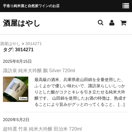
手造り純米酒と自然派ワインのお店
酒屋はやし
ホーム
酒屋はやし
>
3014271
タグ:
3014271
商品カテゴリー
2025年8月15日
純 米 酒
諏訪泉 純米大吟醸 鵬 Silver 720ml
最高級の酒米、兵庫県産山田錦を全量使用した、
よえもん 川村酒造店（岩手県花巻市）
ふくよかで優しい味わいで、諏訪泉らしいしっか
りとした酸がコクとキレを引き立たせる純米大吟
田从･月下の舞 舞鶴酒造（秋田県横手市）
醸です。 山田錦を使用したお酒の特徴は、熟成す
ることにより旨みがグッとのってくること。 […]
綿屋 金の井酒造（宮城県栗原市）
大七 大七酒造（福島県二本松市）
2020年5月2日
超特選 竹泉 純米大吟醸 田治米 720ml
宗玄 宗玄酒造（石川県珠洲市）