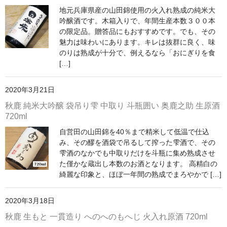
地元兵庫県産の山田錦使用の火入れ熟成の純米大
神亀 神亀酒造（埼玉県蓮田市）
吟醸酒です。木箱入りで、年間生産本数３００本
の限定品。贈答品にもおすすめです。でも、その
隆・丹沢山 川西屋酒造店（神奈川県足柄上郡）
魅力は味わいにあります。キレは抜群に良く、味
のりは熟成が十分で、例えるなら「おにぎりを食
長珍 長珍酒造（愛知県津島市）
[…]
天遊琳・伊勢の白酒 タカハシ酒造（三重県四日市市）
2020年3月21日
るみ子の酒・英・妙の華 森喜酒造（三重県伊賀市）
秋鹿 純米大吟醸 袋吊り雫 中取り 斗瓶囲い 奥鹿之助 生原酒
720ml
大治郎・喜量能 畑酒造（滋賀県東近江市）
自営田の山田錦を40％まで精米して低温で仕込
み、その醪を酒袋で吊るして搾った雫酒で、その
秋鹿・奥鹿 秋鹿酒造（大阪府豊能郡能勢町）
雫酒のなかでも中取りだけを斗瓶に集め熟成させ
た僅かな蔵出し本数のお酒となります。 高精白の
睡龍・生もとのどぶ 久保本家酒造（奈良県宇陀市）
綺麗な印象と、ほぼ一年間の熟成でまろやかで […]
竹泉 田治米（兵庫県朝来市）
2020年3月18日
奥播磨 下村酒造店（兵庫県姫路市安富町）
秋鹿 生もと 一貫造り へのへのもへじ 火入れ原酒 720ml