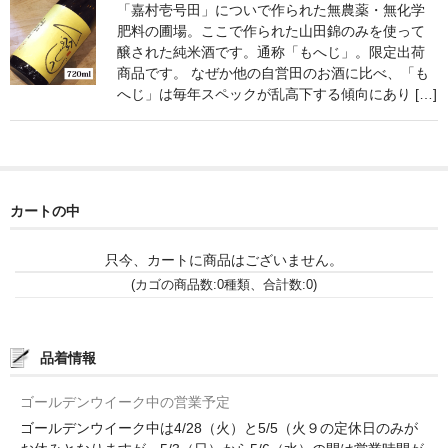
諏訪泉 諏訪酒造（鳥取県八頭郡智頭町）
「嘉村壱号田」についで作られた無農薬・無化学
肥料の圃場。ここで作られた山田錦のみを使って
✚旭日 旭日酒造（島根県出雲市）
醸された純米酒です。通称「もへじ」。限定出荷
商品です。 なぜか他の自営田のお酒に比べ、「も
悦凱陣 丸尾本店（香川県琴平市）
へじ」は毎年スペックが乱高下する傾向にあり […]
旭菊・綾花 旭菊酒造（福岡県久留米市）
本 格 焼 酎
カートの中
小鹿 小鹿酒造（鹿児島県鹿屋市)
明るい農村 霧島町蒸留所（鹿児島県霧島市）
只今、カートに商品はございません。
(カゴの商品数:0種類、合計数:0)
鶴見 大石酒造（鹿児島県阿久根市）
鉄輪 瑞鷹（熊本県熊本市）
品着情報
自 然 派 ワ イ ン
ゴールデンウイーク中の営業予定
France/ﾌﾗﾝｽ
ゴールデンウイーク中は4/28（火）と5/5（火９の定休日のみが