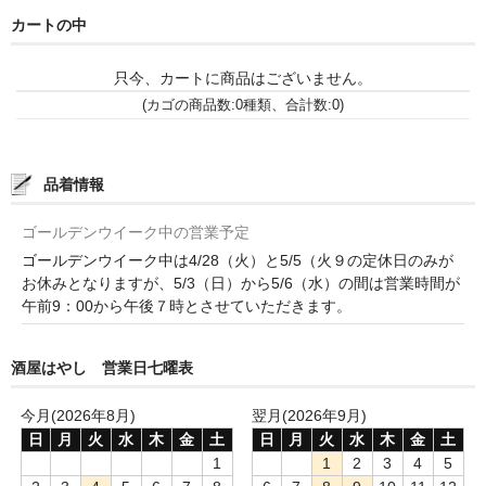
カートの中
神亀 神亀酒造（埼玉県蓮田市）
只今、カートに商品はございません。
隆・丹沢山 川西屋酒造店（神奈川県足柄上郡）
(カゴの商品数:0種類、合計数:0)
長珍 長珍酒造（愛知県津島市）
天遊琳・伊勢の白酒 タカハシ酒造（三重県四日市市）
品着情報
るみ子の酒・英・妙の華 森喜酒造（三重県伊賀市）
ゴールデンウイーク中の営業予定
ゴールデンウイーク中は4/28（火）と5/5（火９の定休日のみが
大治郎・喜量能 畑酒造（滋賀県東近江市）
お休みとなりますが、5/3（日）から5/6（水）の間は営業時間が
午前9：00から午後７時とさせていただきます。
秋鹿・奥鹿 秋鹿酒造（大阪府豊能郡能勢町）
睡龍・生もとのどぶ 久保本家酒造（奈良県宇陀市）
酒屋はやし 営業日七曜表
竹泉 田治米（兵庫県朝来市）
今月(2026年8月)
翌月(2026年9月)
日
月
火
水
木
金
土
日
月
火
水
木
金
土
奥播磨 下村酒造店（兵庫県姫路市安富町）
1
1
2
3
4
5