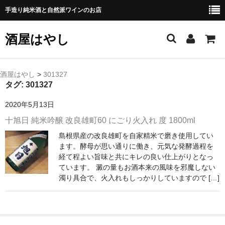
手造り純米酒と自然派ワインのお店
酒屋はやし
ホーム
酒屋はやし
>
301327
タグ:
301327
商品カテゴリー
2020年5月13日
純 米 酒
十旭日 純米吟醸 改良雄町60 にごり火入れ 度 1800ml
島根県産の改良雄町を自家精米で磨き使用してい
よえもん 川村酒造店（岩手県花巻市）
ます。酵母が思い通りに働き、元気な発酵過程を
経て程よい旨味と共にキレの良い仕上がりとなっ
田从･月下の舞 舞鶴酒造（秋田県横手市）
ています。 澱の量もお酒本来の風味を邪魔しない
濁り具合で、火入れもしっかりしていますので […]
綿屋 金の井酒造（宮城県栗原市）
大七 大七酒造（福島県二本松市）
宗玄 宗玄酒造（石川県珠洲市）