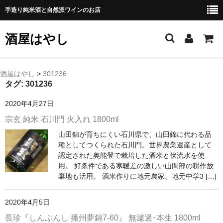
手造り純米酒と自然派ワインのお店
酒屋はやし
ホーム
酒屋はやし
>
301236
タグ:
301236
商品カテゴリー
2020年4月27日
純 米 酒
宗玄 純米 石川門 火入れ 1800ml
山田錦が育ちにくい石川県で、山田錦に代わる品
よえもん 川村酒造店（岩手県花巻市）
種としてつくられた石川門。世界農業遺産として
認定された奥能登で栽培した酒米と伏流水を使
田从･月下の舞 舞鶴酒造（秋田県横手市）
用。 好条件である寒暖差の激しい山間部の耕作放
棄地も活用。 酒米作りに地元農家、地元中学3 […]
綿屋 金の井酒造（宮城県栗原市）
大七 大七酒造（福島県二本松市）
2020年4月5日
長珍『しんぶんし 播州夢錦7-60』 無濾過･本生 1800ml
宗玄 宗玄酒造（石川県珠洲市）