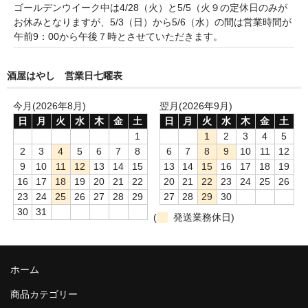
諏訪泉 諏訪酒造（鳥取県八頭郡智頭町）
ゴールデンウイーク中は4/28（火）と5/5（火９の定休日のみが
お休みとなりますが、5/3（日）から5/6（水）の間は営業時間が
✚旭日 旭日酒造（島根県出雲市）
午前9：00から午後７時とさせていただきます。
悦凱陣 丸尾本店（香川県琴平市）
酒屋はやし 営業日七曜表
旭菊・綾花 旭菊酒造（福岡県久留米市）
今月(2026年8月)
翌月(2026年9月)
本 格 焼 酎
日
月
火
水
木
金
土
日
月
火
水
木
金
土
1
1
2
3
4
5
小鹿 小鹿酒造（鹿児島県鹿屋市)
2
3
4
5
6
7
8
6
7
8
9
10
11
12
9
10
11
12
13
14
15
13
14
15
16
17
18
19
明るい農村 霧島町蒸留所（鹿児島県霧島市）
16
17
18
19
20
21
22
20
21
22
23
24
25
26
23
24
25
26
27
28
29
27
28
29
30
鶴見 大石酒造（鹿児島県阿久根市）
30
31
(
発送業務休日)
鉄輪 瑞鷹（熊本県熊本市）
自 然 派 ワ イ ン
ホーム
France/ﾌﾗﾝｽ
商品カテゴリー