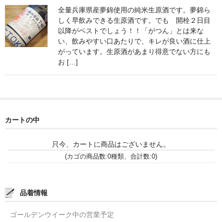
全量兵庫県産夢錦使用の純米生原酒です。夢錦ら
神亀 神亀酒造（埼玉県蓮田市）
しく早飲みできる生原酒です。でも 開栓２日目
以降がベストでしょう！！「がつん」とは来な
隆・丹沢山 川西屋酒造店（神奈川県足柄上郡）
い、飲みやすい口あたりで、キレが良い酒に仕上
がっています。生原酒があまり得意でない方にも
長珍 長珍酒造（愛知県津島市）
お […]
天遊琳・伊勢の白酒 タカハシ酒造（三重県四日市市）
るみ子の酒・英・妙の華 森喜酒造（三重県伊賀市）
カートの中
大治郎・喜量能 畑酒造（滋賀県東近江市）
秋鹿・奥鹿 秋鹿酒造（大阪府豊能郡能勢町）
只今、カートに商品はございません。
(カゴの商品数:0種類、合計数:0)
睡龍・生もとのどぶ 久保本家酒造（奈良県宇陀市）
竹泉 田治米（兵庫県朝来市）
品着情報
奥播磨 下村酒造店（兵庫県姫路市安富町）
ゴールデンウイーク中の営業予定