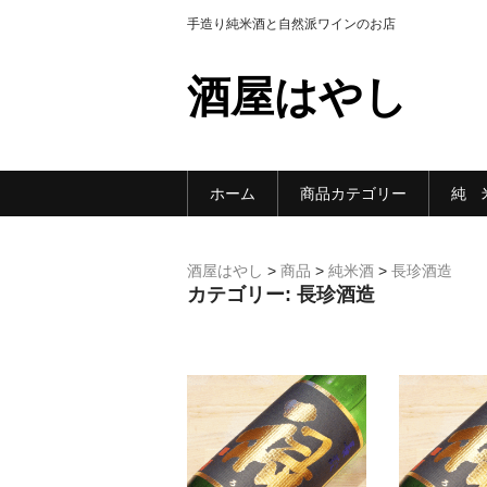
手造り純米酒と自然派ワインのお店
酒屋はやし
ホーム
商品カテゴリー
純 
酒屋はやし
>
商品
>
純米酒
>
長珍酒造
カテゴリー:
長珍酒造