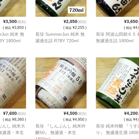
¥3,500
¥2,050
¥3,650
(税別)
(税別)
(
¥3,850 )
(
¥2,255 )
(
¥4,
税込
税込
税込
rJun 純米 無
長珍 SummerJun 純米 無
長珍 阿波山田錦６５ 
Y 1800ml
濾過生詰 R7BY 720ml
無濾過生詰 1800ml
¥7,600
¥4,500
¥4,200
(税別)
(税別)
(
¥8,360 )
(
¥4,950 )
(
¥4,
税込
税込
税込
ぶんし 純米大
長珍 『しんぶんし 純米吟
長珍 純米吟醸 『うす
無濾過・本生
醸50』 無濾過・本生
り』 無濾過生酒 1800
1800ml