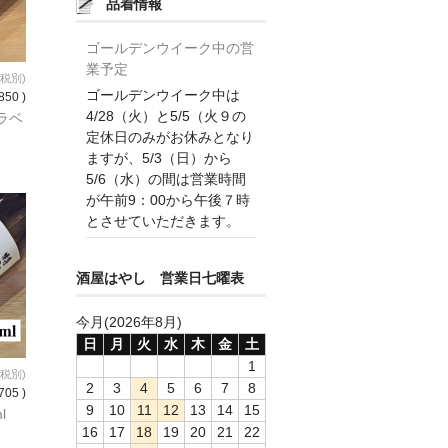
品着情報
ゴールデンウイーク中の営
業予定
(税別)
ゴールデンウイーク中は
850 )
4/28（火）と5/5（火９の
ラベ
定休日のみがお休みとなり
ますが、5/3（日）から
5/6（水）の間は営業時間
が午前9：00から午後７時
とさせていただきます。
酒屋はやし 営業日七曜表
今月(2026年8月)
日
月
火
水
木
金
土
1
(税別)
2
3
4
5
6
7
8
705 )
9
10
11
12
13
14
15
l
16
17
18
19
20
21
22