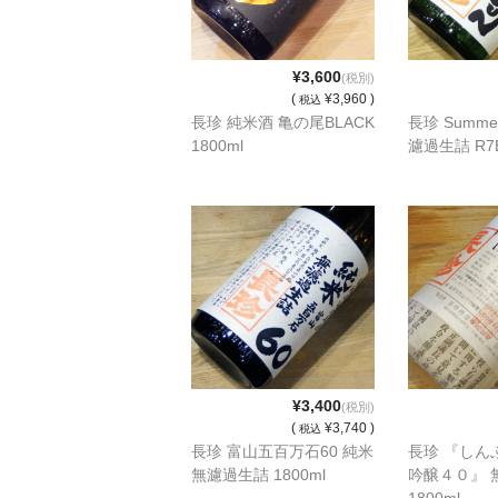
¥3,600
(税別)
(
¥3,960 )
税込
長珍 純米酒 亀の尾BLACK
長珍 Summe
1800ml
濾過生詰 R7B
¥3,400
(税別)
(
¥3,740 )
税込
長珍 富山五百万石60 純米
長珍 『しん
無濾過生詰 1800ml
吟醸４０』 
1800ml