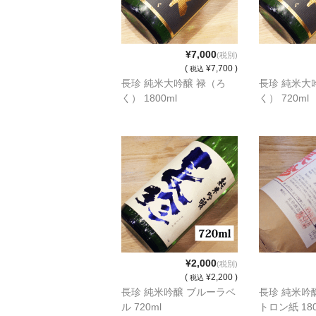
¥7,000
(税別)
(
¥7,700 )
税込
長珍 純米大吟醸 禄（ろ
長珍 純米大
く） 1800ml
く） 720ml
¥2,000
(税別)
(
¥2,200 )
税込
長珍 純米吟醸 ブルーラベ
長珍 純米吟
ル 720ml
トロン紙 18