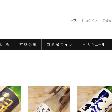
ゲスト
ログイン
新規会
米 酒
本 格 焼 酎
自 然 派 ワ イ ン
和-リキュール