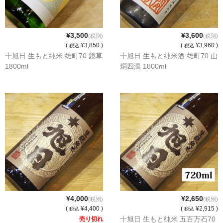
France Champagne /ﾌﾗﾝｽ・ｼｬﾝﾊﾟｰﾆｭ
Petitjean Pienne（ﾌﾟﾁｼﾞｬﾝ･ﾋﾟｴﾝﾇ）
¥3,500
¥3,600
(税別)
(税別)
(
¥3,850 )
(
¥3,960 )
税込
税込
Valerie Frison（ｳﾞｧﾚﾘｰ･ﾌﾘｿﾞﾝ）
十旭日 生もと純米 雄町70 鏡草
十旭日 生もと純米酒 雄町70 山
1800ml
燗四温 1800ml
France Bourgogone/ﾌﾗﾝｽ･ﾌﾞﾙｺﾞｰﾆｭ
Pattes Loup（ﾊﾟｯﾄ・ﾙｰ）
Marcel Lapierre（ﾏﾙｾﾙ・ﾗﾋﾟｴｰﾙ）
Philippe Jambon（ﾌｨﾘｯﾌﾟ･ｼﾞｬﾝﾎﾞﾝ）
Roblet Monnot（ﾛﾌﾞﾚ･ﾓﾉ）
France Cotes du Rhone /ﾌﾗﾝｽ･ｺｰﾄ･ﾃﾞｭ･ﾛｰﾇ
Les Vignerons d’Estezargues（ｴｽﾃｻﾞﾙｸﾞ協同組合）
¥4,000
¥2,650
(税別)
(税別)
(
¥4,400 )
(
¥2,915 )
税込
税込
Les Champs Libres（ﾚ･ｼｬﾝ･ﾘｰﾌﾞﾙ）
十旭日 生もと純米 五百万石70
売り切れ