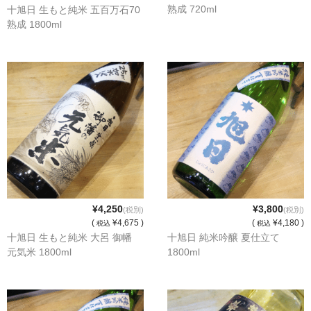
熟成 720ml
十旭日 生もと純米 五百万石70
France Languedoc Roussillon / ﾗﾝｸﾞ･ﾄﾞｯｸ･ﾙｰｼｮﾝ
熟成 1800ml
Castelmaure（ｶｽtｨﾓｰﾙ協同組合）
Mas Bres（ﾏｽ･ﾌﾞﾚｽ）
France Loire/ﾌﾗﾝｽ・ﾛﾜｰﾙ
Domaine des Bois Lucas（ﾄﾞﾒｰﾇ･ﾃﾞ･ﾎﾞｱ･ﾙｶ）
Italia/ｲｱﾀﾘｱ
Abruzzo/ｱﾌﾞﾙｯﾂｫ州
¥4,250
¥3,800
(税別)
(税別)
(
¥4,675 )
(
¥4,180 )
税込
税込
Fabulas（ﾌｧﾋﾞｭﾗｽ）
十旭日 生もと純米 大呂 御幡
十旭日 純米吟醸 夏仕立て
元気米 1800ml
1800ml
United States of America / ｱﾒﾘｶ合衆国
Broc Cellars（ﾌﾞﾛｯｸ・ｾﾗｰｽﾞ）