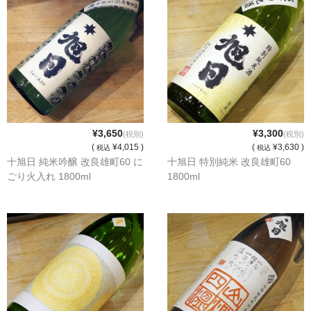
諏訪泉 諏訪酒造（鳥取県八頭郡智頭町）
✚旭日 旭日酒造（島根県出雲市）
悦凱陣 丸尾本店（香川県琴平市）
旭菊・綾花 旭菊酒造（福岡県久留米市）
本 格 焼 酎
¥3,650
¥3,300
(税別)
(税別)
(
¥4,015 )
(
¥3,630 )
税込
税込
小鹿 小鹿酒造（鹿児島県鹿屋市)
十旭日 純米吟醸 改良雄町60 に
十旭日 特別純米 改良雄町60
ごり火入れ 1800ml
1800ml
明るい農村 霧島町蒸留所（鹿児島県霧島市）
鶴見 大石酒造（鹿児島県阿久根市）
鉄輪 瑞鷹（熊本県熊本市）
自 然 派 ワ イ ン
France/ﾌﾗﾝｽ