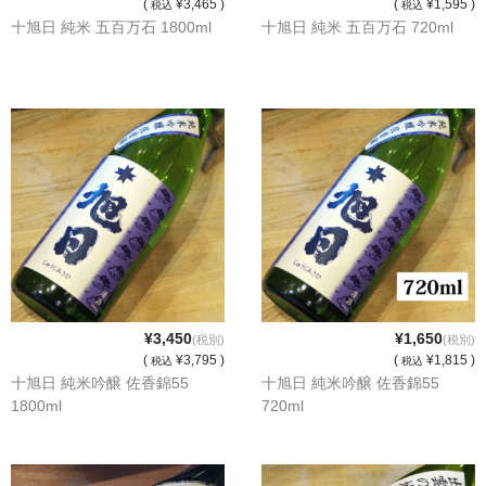
(
¥3,465 )
(
¥1,595 )
税込
税込
十旭日 純米 五百万石 1800ml
十旭日 純米 五百万石 720ml
神亀 神亀酒造（埼玉県蓮田市）
隆・丹沢山 川西屋酒造店（神奈川県足柄上郡）
長珍 長珍酒造（愛知県津島市）
天遊琳・伊勢の白酒 タカハシ酒造（三重県四日市市）
るみ子の酒・英・妙の華 森喜酒造（三重県伊賀市）
大治郎・喜量能 畑酒造（滋賀県東近江市）
秋鹿・奥鹿 秋鹿酒造（大阪府豊能郡能勢町）
¥3,450
¥1,650
(税別)
(税別)
睡龍・生もとのどぶ 久保本家酒造（奈良県宇陀市）
(
¥3,795 )
(
¥1,815 )
税込
税込
十旭日 純米吟醸 佐香錦55
十旭日 純米吟醸 佐香錦55
竹泉 田治米（兵庫県朝来市）
1800ml
720ml
奥播磨 下村酒造店（兵庫県姫路市安富町）