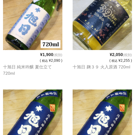
和-リキュール
ひやおろし
たまり
キッコウトミ
南蔵商店
¥1,900
¥2,050
(税別)
(税別)
(
¥2,090 )
(
¥2,255 )
税込
税込
十旭日 純米吟醸 夏仕立て
十旭日 麹３９ 火入原酒 720ml
720ml