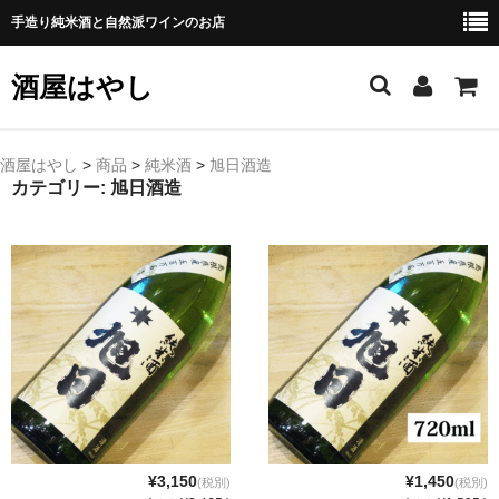
手造り純米酒と自然派ワインのお店
酒屋はやし
ホーム
酒屋はやし
>
商品
>
純米酒
>
旭日酒造
カテゴリー:
旭日酒造
商品カテゴリー
純 米 酒
よえもん 川村酒造店（岩手県花巻市）
田从･月下の舞 舞鶴酒造（秋田県横手市）
綿屋 金の井酒造（宮城県栗原市）
大七 大七酒造（福島県二本松市）
¥3,150
¥1,450
(税別)
(税別)
宗玄 宗玄酒造（石川県珠洲市）