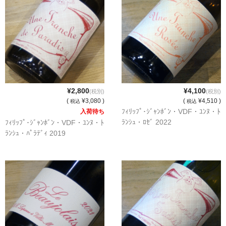
和-リキュール
ひやおろし
たまり
キッコウトミ
南蔵商店
¥2,800
¥4,100
(税別)
(税別)
(
¥3,080 )
(
¥4,510 )
税込
税込
ﾌｨﾘｯﾌﾟ･ｼﾞｬﾝﾎﾞﾝ・VDF・ﾕﾝﾇ・ﾄ
入荷待ち
ﾗﾝｼｭ・ﾛｾﾞ 2022
ﾌｨﾘｯﾌﾟ･ｼﾞｬﾝﾎﾞﾝ・VDF・ﾕﾝﾇ・ﾄ
ﾗﾝｼｭ・ﾊﾟﾗﾃﾞｨ 2019