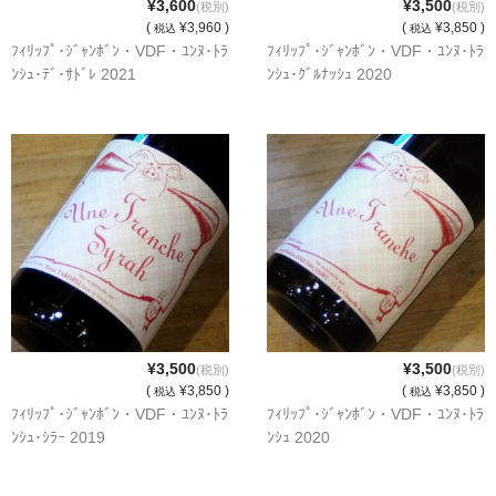
¥3,600
¥3,500
(税別)
(税別)
(
¥3,960 )
(
¥3,850 )
税込
税込
神亀 神亀酒造（埼玉県蓮田市）
ﾌｨﾘｯﾌﾟ･ｼﾞｬﾝﾎﾞﾝ・VDF・ﾕﾝﾇ･ﾄﾗ
ﾌｨﾘｯﾌﾟ･ｼﾞｬﾝﾎﾞﾝ・VDF・ﾕﾝﾇ･ﾄﾗ
ﾝｼｭ･ﾃﾞ･ｻﾄﾞﾚ 2021
ﾝｼｭ･ｸﾞﾙﾅｯｼｭ 2020
隆・丹沢山 川西屋酒造店（神奈川県足柄上郡）
長珍 長珍酒造（愛知県津島市）
天遊琳・伊勢の白酒 タカハシ酒造（三重県四日市市）
るみ子の酒・英・妙の華 森喜酒造（三重県伊賀市）
大治郎・喜量能 畑酒造（滋賀県東近江市）
秋鹿・奥鹿 秋鹿酒造（大阪府豊能郡能勢町）
睡龍・生もとのどぶ 久保本家酒造（奈良県宇陀市）
¥3,500
¥3,500
(税別)
(税別)
(
¥3,850 )
(
¥3,850 )
税込
税込
竹泉 田治米（兵庫県朝来市）
ﾌｨﾘｯﾌﾟ･ｼﾞｬﾝﾎﾞﾝ・VDF・ﾕﾝﾇ･ﾄﾗ
ﾌｨﾘｯﾌﾟ･ｼﾞｬﾝﾎﾞﾝ・VDF・ﾕﾝﾇ･ﾄﾗ
ﾝｼｭ･ｼﾗｰ 2019
ﾝｼｭ 2020
奥播磨 下村酒造店（兵庫県姫路市安富町）