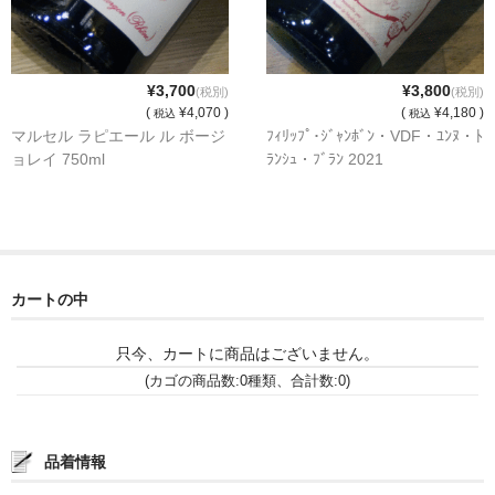
¥3,700
¥3,800
(税別)
(税別)
(
¥4,070 )
(
¥4,180 )
税込
税込
マルセル ラピエール ル ボージ
ﾌｨﾘｯﾌﾟ･ｼﾞｬﾝﾎﾞﾝ・VDF・ﾕﾝﾇ・ﾄ
ョレイ 750ml
ﾗﾝｼｭ・ﾌﾞﾗﾝ 2021
カートの中
只今、カートに商品はございません。
(カゴの商品数:0種類、合計数:0)
品着情報