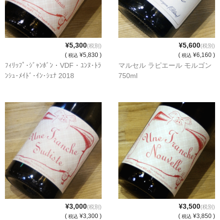
France Champagne /ﾌﾗﾝｽ・ｼｬﾝﾊﾟｰﾆｭ
Petitjean Pienne（ﾌﾟﾁｼﾞｬﾝ･ﾋﾟｴﾝﾇ）
¥5,300
¥5,600
(税別)
(税別)
Valerie Frison（ｳﾞｧﾚﾘｰ･ﾌﾘｿﾞﾝ）
(
¥5,830 )
(
¥6,160 )
税込
税込
ﾌｨﾘｯﾌﾟ･ｼﾞｬﾝﾎﾞﾝ・VDF・ﾕﾝﾇ･ﾄﾗ
マルセル ラピエール モルゴン
France Bourgogone/ﾌﾗﾝｽ･ﾌﾞﾙｺﾞｰﾆｭ
ﾝｼｭ･ﾒｲﾄﾞ･ｲﾝ･ｼｪﾅ 2018
750ml
Pattes Loup（ﾊﾟｯﾄ・ﾙｰ）
Marcel Lapierre（ﾏﾙｾﾙ・ﾗﾋﾟｴｰﾙ）
Philippe Jambon（ﾌｨﾘｯﾌﾟ･ｼﾞｬﾝﾎﾞﾝ）
Roblet Monnot（ﾛﾌﾞﾚ･ﾓﾉ）
France Cotes du Rhone /ﾌﾗﾝｽ･ｺｰﾄ･ﾃﾞｭ･ﾛｰﾇ
Les Vignerons d’Estezargues（ｴｽﾃｻﾞﾙｸﾞ協同組合）
¥3,000
¥3,500
(税別)
(税別)
Les Champs Libres（ﾚ･ｼｬﾝ･ﾘｰﾌﾞﾙ）
(
¥3,300 )
(
¥3,850 )
税込
税込