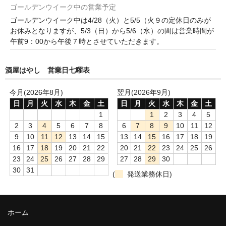
ゴールデンウイーク中の営業予定
ゴールデンウイーク中は4/28（火）と5/5（火９の定休日のみが
お休みとなりますが、5/3（日）から5/6（水）の間は営業時間が
午前9：00から午後７時とさせていただきます。
酒屋はやし 営業日七曜表
今月(2026年8月)
翌月(2026年9月)
日
月
火
水
木
金
土
日
月
火
水
木
金
土
1
1
2
3
4
5
2
3
4
5
6
7
8
6
7
8
9
10
11
12
9
10
11
12
13
14
15
13
14
15
16
17
18
19
16
17
18
19
20
21
22
20
21
22
23
24
25
26
23
24
25
26
27
28
29
27
28
29
30
30
31
(
発送業務休日)
ホーム