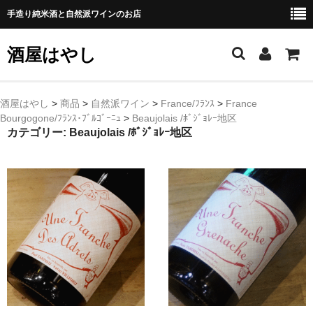
手造り純米酒と自然派ワインのお店
酒屋はやし
ホーム
酒屋はやし
>
商品
>
自然派ワイン
>
France/ﾌﾗﾝｽ
>
France
Bourgogone/ﾌﾗﾝｽ･ﾌﾞﾙｺﾞｰﾆｭ
>
Beaujolais /ﾎﾞｼﾞｮﾚｰ地区
商品カテゴリー
カテゴリー:
Beaujolais /ﾎﾞｼﾞｮﾚｰ地区
純 米 酒
よえもん 川村酒造店（岩手県花巻市）
田从･月下の舞 舞鶴酒造（秋田県横手市）
綿屋 金の井酒造（宮城県栗原市）
大七 大七酒造（福島県二本松市）
宗玄 宗玄酒造（石川県珠洲市）