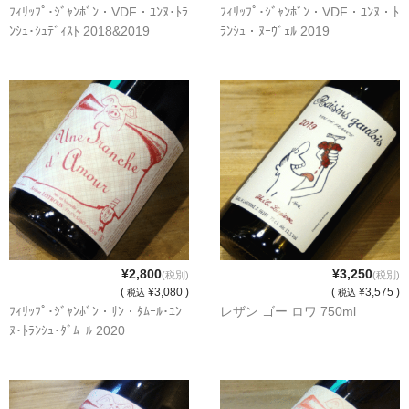
ﾌｨﾘｯﾌﾟ･ｼﾞｬﾝﾎﾞﾝ・VDF・ﾕﾝﾇ･ﾄﾗ
ﾌｨﾘｯﾌﾟ･ｼﾞｬﾝﾎﾞﾝ・VDF・ﾕﾝﾇ・ﾄ
France Languedoc Roussillon / ﾗﾝｸﾞ･ﾄﾞｯｸ･ﾙｰｼｮﾝ
ﾝｼｭ･ｼｭﾃﾞｨｽﾄ 2018&2019
ﾗﾝｼｭ・ﾇｰｳﾞｪﾙ 2019
Castelmaure（ｶｽtｨﾓｰﾙ協同組合）
Mas Bres（ﾏｽ･ﾌﾞﾚｽ）
France Loire/ﾌﾗﾝｽ・ﾛﾜｰﾙ
Domaine des Bois Lucas（ﾄﾞﾒｰﾇ･ﾃﾞ･ﾎﾞｱ･ﾙｶ）
Italia/ｲｱﾀﾘｱ
Abruzzo/ｱﾌﾞﾙｯﾂｫ州
¥2,800
¥3,250
(税別)
(税別)
(
¥3,080 )
(
¥3,575 )
税込
税込
Fabulas（ﾌｧﾋﾞｭﾗｽ）
ﾌｨﾘｯﾌﾟ･ｼﾞｬﾝﾎﾞﾝ・ｻﾝ・ﾀﾑｰﾙ･ﾕﾝ
レザン ゴー ロワ 750ml
ﾇ･ﾄﾗﾝｼｭ･ﾀﾞﾑｰﾙ 2020
United States of America / ｱﾒﾘｶ合衆国
Broc Cellars（ﾌﾞﾛｯｸ・ｾﾗｰｽﾞ）