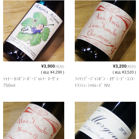
諏訪泉 諏訪酒造（鳥取県八頭郡智頭町）
✚旭日 旭日酒造（島根県出雲市）
悦凱陣 丸尾本店（香川県琴平市）
旭菊・綾花 旭菊酒造（福岡県久留米市）
本 格 焼 酎
¥3,900
¥3,200
小鹿 小鹿酒造（鹿児島県鹿屋市)
(税別)
(税別)
(
¥4,290 )
(
¥3,520 )
税込
税込
ｼｬﾄｰ･ｶﾝﾎﾞﾝ･ﾎﾞｰｼﾞｮﾚｲ･ ﾇｰｳﾞｫ
ﾌｨﾘｯﾌﾟ･ｼﾞｬﾝﾎﾞﾝ・ｵｻﾞﾐ･ﾄﾞ･ﾕﾝﾇ･
明るい農村 霧島町蒸留所（鹿児島県霧島市）
750ml
ﾄﾗﾝｼｭ･ｼｬﾙﾑｰｽﾞ NV
鶴見 大石酒造（鹿児島県阿久根市）
鉄輪 瑞鷹（熊本県熊本市）
自 然 派 ワ イ ン
France/ﾌﾗﾝｽ