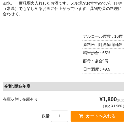
諏訪泉 諏訪酒造（鳥取県八頭郡智頭町）
加水、一度瓶燗火入れしたお酒です。ヌル燗がおすすめでが、ひや
（常温）でも楽しめるお酒に仕上がっています。葉物野菜の料理に
✚旭日 旭日酒造（島根県出雲市）
合わせて。
悦凱陣 丸尾本店（香川県琴平市）
アルコール度数 : 16度
旭菊・綾花 旭菊酒造（福岡県久留米市）
原料米 : 阿波産山田錦
本 格 焼 酎
精米歩合 : 65%
小鹿 小鹿酒造（鹿児島県鹿屋市)
酵母 : 協会9号
日本酒度 : +9.5
明るい農村 霧島町蒸留所（鹿児島県霧島市）
鶴見 大石酒造（鹿児島県阿久根市）
令和5醸造年度
鉄輪 瑞鷹（熊本県熊本市）
¥1,800
在庫状態 : 在庫有り
(税別)
(
¥1,980 )
税込
自 然 派 ワ イ ン
数量
France/ﾌﾗﾝｽ