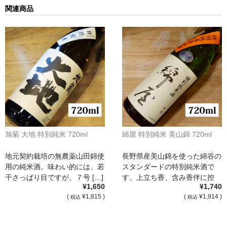
関連商品
France Champagne /ﾌﾗﾝｽ・ｼｬﾝﾊﾟｰﾆｭ
Petitjean Pienne（ﾌﾟﾁｼﾞｬﾝ･ﾋﾟｴﾝﾇ）
Valerie Frison（ｳﾞｧﾚﾘｰ･ﾌﾘｿﾞﾝ）
France Bourgogone/ﾌﾗﾝｽ･ﾌﾞﾙｺﾞｰﾆｭ
Pattes Loup（ﾊﾟｯﾄ・ﾙｰ）
Marcel Lapierre（ﾏﾙｾﾙ・ﾗﾋﾟｴｰﾙ）
旭菊 大地 特別純米 720ml
綿屋 特別純米 美山錦 720ml
Philippe Jambon（ﾌｨﾘｯﾌﾟ･ｼﾞｬﾝﾎﾞﾝ）
地元契約栽培の無農薬山田錦使
長野県産美山錦を使った綿谷の
Roblet Monnot（ﾛﾌﾞﾚ･ﾓﾉ）
用の純米酒。味わい的には、若
スタンダードの特別純米酒で
干さっぱり目ですが、７号 […]
す。上立ち香、含み香伴に控
France Cotes du Rhone /ﾌﾗﾝｽ･ｺｰﾄ･ﾃﾞｭ･ﾛｰﾇ
¥1,650
¥1,740
[…]
(
¥1,815 )
(
¥1,914 )
税込
税込
Les Vignerons d’Estezargues（ｴｽﾃｻﾞﾙｸﾞ協同組合）
Les Champs Libres（ﾚ･ｼｬﾝ･ﾘｰﾌﾞﾙ）