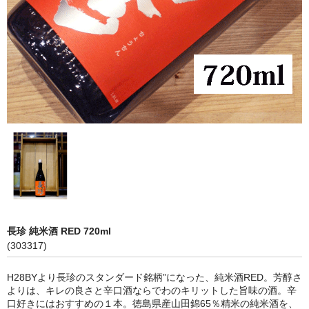
神亀 神亀酒造（埼玉県蓮田市）
隆・丹沢山 川西屋酒造店（神奈川県足柄上郡）
長珍 長珍酒造（愛知県津島市）
天遊琳・伊勢の白酒 タカハシ酒造（三重県四日市市）
るみ子の酒・英・妙の華 森喜酒造（三重県伊賀市）
大治郎・喜量能 畑酒造（滋賀県東近江市）
秋鹿・奥鹿 秋鹿酒造（大阪府豊能郡能勢町）
睡龍・生もとのどぶ 久保本家酒造（奈良県宇陀市）
長珍 純米酒 RED 720ml
(303317)
竹泉 田治米（兵庫県朝来市）
H28BYより長珍のスタンダード銘柄”になった、純米酒RED。芳醇さ
奥播磨 下村酒造店（兵庫県姫路市安富町）
よりは、キレの良さと辛口酒ならでわのキリットした旨味の酒。辛
口好きにはおすすめの１本。徳島県産山田錦65％精米の純米酒を、