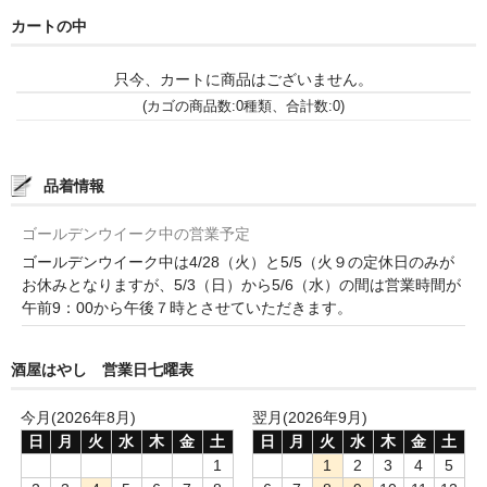
和-リキュール
カートの中
ひやおろし
只今、カートに商品はございません。
たまり
(カゴの商品数:0種類、合計数:0)
キッコウトミ
品着情報
南蔵商店
ゴールデンウイーク中の営業予定
ゴールデンウイーク中は4/28（火）と5/5（火９の定休日のみが
お休みとなりますが、5/3（日）から5/6（水）の間は営業時間が
午前9：00から午後７時とさせていただきます。
酒屋はやし 営業日七曜表
今月(2026年8月)
翌月(2026年9月)
日
月
火
水
木
金
土
日
月
火
水
木
金
土
1
1
2
3
4
5