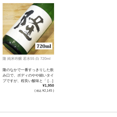
France Languedoc Roussillon / ﾗﾝｸﾞ･ﾄﾞｯｸ･ﾙｰｼｮﾝ
Castelmaure（ｶｽtｨﾓｰﾙ協同組合）
Mas Bres（ﾏｽ･ﾌﾞﾚｽ）
France Loire/ﾌﾗﾝｽ・ﾛﾜｰﾙ
Domaine des Bois Lucas（ﾄﾞﾒｰﾇ･ﾃﾞ･ﾎﾞｱ･ﾙｶ）
隆 純米吟醸 若水55 白 720ml
Italia/ｲｱﾀﾘｱ
隆のなかで一番すっきりした飲
Abruzzo/ｱﾌﾞﾙｯﾂｫ州
み口で、ボディのやや細いタイ
プですが、程良い酸味と「 […]
¥1,950
Fabulas（ﾌｧﾋﾞｭﾗｽ）
(
¥2,145 )
税込
United States of America / ｱﾒﾘｶ合衆国
Broc Cellars（ﾌﾞﾛｯｸ・ｾﾗｰｽﾞ）