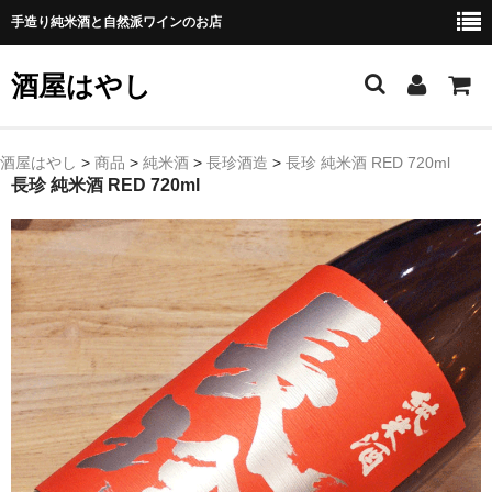
手造り純米酒と自然派ワインのお店
酒屋はやし
ホーム
酒屋はやし
>
商品
>
純米酒
>
長珍酒造
>
長珍 純米酒 RED 720ml
長珍 純米酒 RED 720ml
商品カテゴリー
純 米 酒
よえもん 川村酒造店（岩手県花巻市）
田从･月下の舞 舞鶴酒造（秋田県横手市）
綿屋 金の井酒造（宮城県栗原市）
大七 大七酒造（福島県二本松市）
宗玄 宗玄酒造（石川県珠洲市）