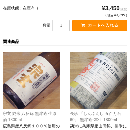
France Champagne /ﾌﾗﾝｽ・ｼｬﾝﾊﾟｰﾆｭ
¥3,450
在庫状態 : 在庫有り
(税別)
(
¥3,795 )
税込
Petitjean Pienne（ﾌﾟﾁｼﾞｬﾝ･ﾋﾟｴﾝﾇ）
数量
Valerie Frison（ｳﾞｧﾚﾘｰ･ﾌﾘｿﾞﾝ）
関連商品
France Bourgogone/ﾌﾗﾝｽ･ﾌﾞﾙｺﾞｰﾆｭ
Pattes Loup（ﾊﾟｯﾄ・ﾙｰ）
Marcel Lapierre（ﾏﾙｾﾙ・ﾗﾋﾟｴｰﾙ）
Philippe Jambon（ﾌｨﾘｯﾌﾟ･ｼﾞｬﾝﾎﾞﾝ）
Roblet Monnot（ﾛﾌﾞﾚ･ﾓﾉ）
France Cotes du Rhone /ﾌﾗﾝｽ･ｺｰﾄ･ﾃﾞｭ･ﾛｰﾇ
宗玄 純米 八反錦 無濾過 生原
長珍 『しんぶんし 五百万石
Les Vignerons d’Estezargues（ｴｽﾃｻﾞﾙｸﾞ協同組合）
酒 1800ml
60』 無濾過･本生 1800ml
広島県産八反錦１００％使用の
麹米に兵庫県産山田錦、掛米に
Les Champs Libres（ﾚ･ｼｬﾝ･ﾘｰﾌﾞﾙ）