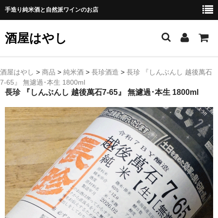
手造り純米酒と自然派ワインのお店
酒屋はやし
ホーム
酒屋はやし
>
商品
>
純米酒
>
長珍酒造
>
長珍 『しんぶんし 越後萬石
7-65』 無濾過･本生 1800ml
商品カテゴリー
長珍 『しんぶんし 越後萬石7-65』 無濾過･本生 1800ml
純 米 酒
よえもん 川村酒造店（岩手県花巻市）
田从･月下の舞 舞鶴酒造（秋田県横手市）
綿屋 金の井酒造（宮城県栗原市）
大七 大七酒造（福島県二本松市）
宗玄 宗玄酒造（石川県珠洲市）