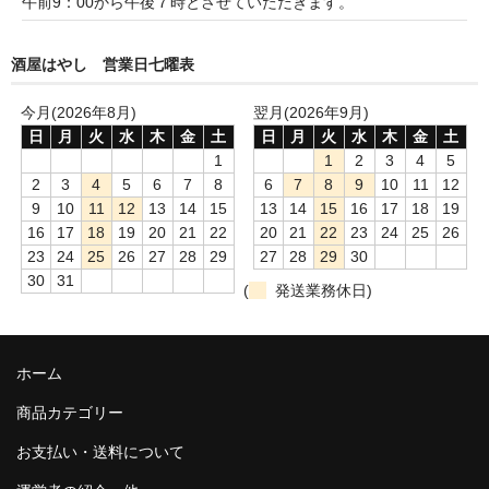
午前9：00から午後７時とさせていただきます。
和-リキュール
ひやおろし
酒屋はやし 営業日七曜表
たまり
今月(2026年8月)
翌月(2026年9月)
日
月
火
水
木
金
土
日
月
火
水
木
金
土
キッコウトミ
1
1
2
3
4
5
2
3
4
5
6
7
8
6
7
8
9
10
11
12
南蔵商店
9
10
11
12
13
14
15
13
14
15
16
17
18
19
16
17
18
19
20
21
22
20
21
22
23
24
25
26
23
24
25
26
27
28
29
27
28
29
30
30
31
(
発送業務休日)
ホーム
商品カテゴリー
お支払い・送料について