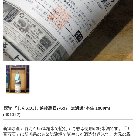
神亀 神亀酒造（埼玉県蓮田市）
隆・丹沢山 川西屋酒造店（神奈川県足柄上郡）
長珍 長珍酒造（愛知県津島市）
天遊琳・伊勢の白酒 タカハシ酒造（三重県四日市市）
るみ子の酒・英・妙の華 森喜酒造（三重県伊賀市）
大治郎・喜量能 畑酒造（滋賀県東近江市）
秋鹿・奥鹿 秋鹿酒造（大阪府豊能郡能勢町）
睡龍・生もとのどぶ 久保本家酒造（奈良県宇陀市）
長珍 『しんぶんし 越後萬石7-65』 無濾過･本生 1800ml
竹泉 田治米（兵庫県朝来市）
(301332)
奥播磨 下村酒造店（兵庫県姫路市安富町）
新潟県産五百万石65％精米で協会７号酵母使用の純米酒です。「五
百万石」は新潟県の農業試験場で誕生した酒造好適米で、大元の親