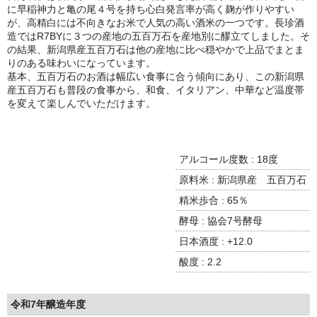
諏訪泉 諏訪酒造（鳥取県八頭郡智頭町）
に早稲神力と亀の尾４号を持ち心白発言率が高く麹が作りやすい
が、高精白には不向きなお米で人気の高い酒米の一つです。長珍酒
✚旭日 旭日酒造（島根県出雲市）
造ではR7BYに３つの産地の五百万石を産地別に醪立てしました。そ
の結果、新潟県産五百万石は他の産地に比べ穏やかで上品でまとま
悦凱陣 丸尾本店（香川県琴平市）
りのある味わいになっています。
基本、五百万石のお酒は幅広い食事に合う傾向にあり、この新潟県
産五百万石も普段の食事から、和食、イタリアン、中華など温度帯
旭菊・綾花 旭菊酒造（福岡県久留米市）
を変えて楽しんでいただけます。
本 格 焼 酎
小鹿 小鹿酒造（鹿児島県鹿屋市)
アルコール度数 : 18度
原料米 : 新潟県産 五百万石
明るい農村 霧島町蒸留所（鹿児島県霧島市）
精米歩合 : 65％
鶴見 大石酒造（鹿児島県阿久根市）
酵母 : 協会7号酵母
鉄輪 瑞鷹（熊本県熊本市）
日本酒度 : +12.0
酸度 : 2.2
自 然 派 ワ イ ン
France/ﾌﾗﾝｽ
令和7年醸造年度