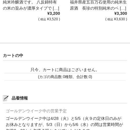
純米吟醸酒です。 八反錦特有
福井県産五百万石使用の純米生
の米の旨みが濃厚タイプで […]
原酒 長珍の特別純米のベ […]
France Languedoc Roussillon / ﾗﾝｸﾞ･ﾄﾞｯｸ･ﾙｰｼｮﾝ
¥3,200
¥3,300
(
¥3,520 )
(
¥3,630 )
税込
税込
Castelmaure（ｶｽtｨﾓｰﾙ協同組合）
Mas Bres（ﾏｽ･ﾌﾞﾚｽ）
France Loire/ﾌﾗﾝｽ・ﾛﾜｰﾙ
カートの中
Domaine des Bois Lucas（ﾄﾞﾒｰﾇ･ﾃﾞ･ﾎﾞｱ･ﾙｶ）
只今、カートに商品はございません。
Italia/ｲｱﾀﾘｱ
(カゴの商品数:0種類、合計数:0)
Abruzzo/ｱﾌﾞﾙｯﾂｫ州
Fabulas（ﾌｧﾋﾞｭﾗｽ）
品着情報
United States of America / ｱﾒﾘｶ合衆国
ゴールデンウイーク中の営業予定
ゴールデンウイーク中は4/28（火）と5/5（火９の定休日のみが
Broc Cellars（ﾌﾞﾛｯｸ・ｾﾗｰｽﾞ）
お休みとなりますが、5/3（日）から5/6（水）の間は営業時間が