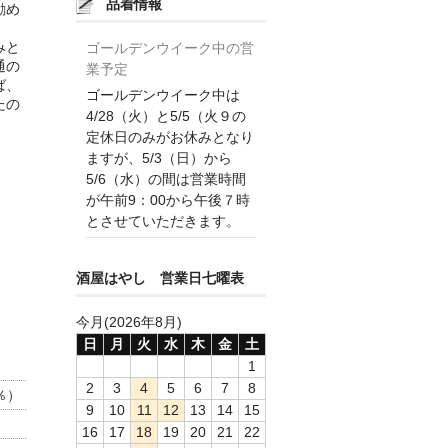
品着情報
勧め
みと
ゴールデンウイーク中の営
通の
業予定
ば、
ゴールデンウイーク中は
たの
4/28（火）と5/5（火９の
定休日のみがお休みとなり
ますが、5/3（日）から
5/6（水）の間は営業時間
が午前9：00から午後７時
とさせていただきます。
酒屋はやし 営業日七曜表
今月(2026年8月)
日
月
火
水
木
金
土
1
2
3
4
5
6
7
8
％）
9
10
11
12
13
14
15
16
17
18
19
20
21
22