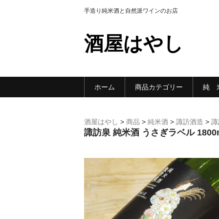
手造り純米酒と自然派ワインのお店
酒屋はやし
ホーム
商品カテゴリー
純 
酒屋はやし
>
商品
>
純米酒
>
諏訪酒造
>
諏
諏訪泉 純米酒 うさぎラベル 1800