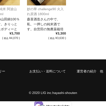
 純米 阿波山
妙の華 challenge90 火入
ml
れ原酒 1800ml
山田錦100％
森喜酒造さんの中で、
す。きりっと
私、一押しの純米酒で
たボディーと
す。自営田の無農薬栽培
¥3,700
¥3,300
…]
の山田錦を低精白の […]
(
¥4,070 )
(
¥3,630 )
税込
税込
リー
お支払い・送料について
運営者の紹介 他
© 2020 LIG inc.hayashi-shouten