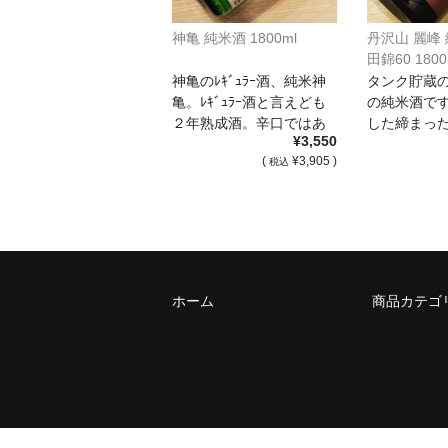
神亀 純米酒 1800ml
丹沢山 麗峰
田錦60 1800
神亀のﾚｷﾞｭﾗｰ酒、純米神
タンク貯蔵の
亀。ﾚｷﾞｭﾗｰ酒と言えども
の純米酒で
２年熟成酒。辛口ではあ
した締まっ
¥3,550
る […]
キレの良さ [
(
¥3,905 )
税込
ホーム
商品カテゴ