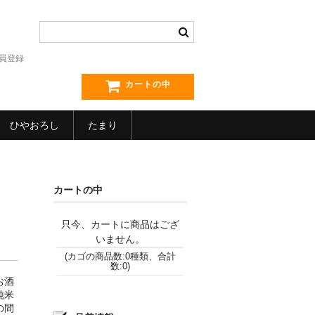
員登録
カートの中
ひやおろし
たまり
カートの中
只今、カートに商品はござ
いません。
(カゴの商品数:0種類、合計
数:0)
お酒
純米
の間