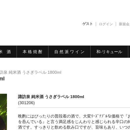
ゲスト
ログイン
新規会
米 酒
本 格 焼 酎
自 然 派 ワ イ ン
和-リキュール
訪泉 純米酒 うさぎラベル 1800ml
ml
諏訪泉 純米酒 うさぎラベル 1800ml
(301206)
晩酌にはぴったりの普段着の酒で、大変ﾘｰｽﾞﾅﾌﾞﾙな価格で『
を呑んでいる』と言う満足感をじんわりと感じられる辛口の
酒です。すっきりと飲める飲み口ですが、旨味もあり、いつ