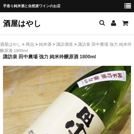
手造り純米酒と自然派ワインのお店
酒屋はやし
ホーム
酒屋はやし
>
商品
>
純米酒
>
諏訪酒造
>
諏訪泉 田中農場 強力 純米吟
醸原酒 1800ml
商品カテゴリー
諏訪泉 田中農場 強力 純米吟醸原酒 1800ml
純 米 酒
よえもん 川村酒造店（岩手県花巻市）
田从･月下の舞 舞鶴酒造（秋田県横手市）
綿屋 金の井酒造（宮城県栗原市）
大七 大七酒造（福島県二本松市）
宗玄 宗玄酒造（石川県珠洲市）