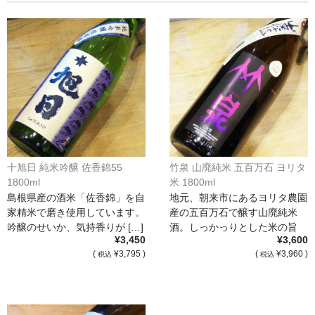
France Champagne /ﾌﾗﾝｽ・ｼｬﾝﾊﾟｰﾆｭ
Petitjean Pienne（ﾌﾟﾁｼﾞｬﾝ･ﾋﾟｴﾝﾇ）
Valerie Frison（ｳﾞｧﾚﾘｰ･ﾌﾘｿﾞﾝ）
France Bourgogone/ﾌﾗﾝｽ･ﾌﾞﾙｺﾞｰﾆｭ
Pattes Loup（ﾊﾟｯﾄ・ﾙｰ）
Marcel Lapierre（ﾏﾙｾﾙ・ﾗﾋﾟｴｰﾙ）
十旭日 純米吟醸 佐香錦55
竹泉 山廃純米 五百万石 ヨリタ
1800ml
米 1800ml
Philippe Jambon（ﾌｨﾘｯﾌﾟ･ｼﾞｬﾝﾎﾞﾝ）
島根県産の酒米「佐香錦」を自
地元、朝来市にあるヨリタ農園
家精米で磨き使用しています。
産の五百万石で醸す山廃純米
Roblet Monnot（ﾛﾌﾞﾚ･ﾓﾉ）
吟醸のせいか、気持香りが […]
酒。しっかっりとした米の旨
¥3,450
¥3,600
[…]
France Cotes du Rhone /ﾌﾗﾝｽ･ｺｰﾄ･ﾃﾞｭ･ﾛｰﾇ
(
¥3,795 )
(
¥3,960 )
税込
税込
Les Vignerons d’Estezargues（ｴｽﾃｻﾞﾙｸﾞ協同組合）
Les Champs Libres（ﾚ･ｼｬﾝ･ﾘｰﾌﾞﾙ）