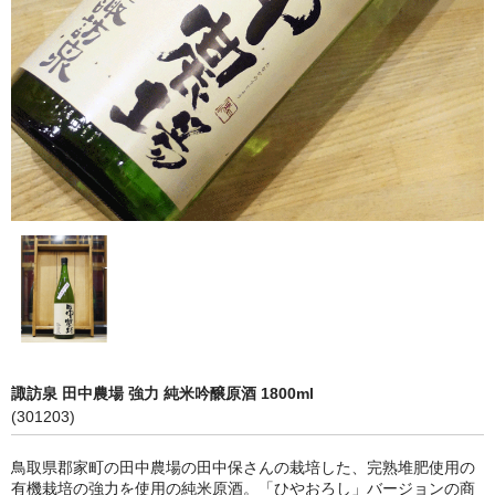
神亀 神亀酒造（埼玉県蓮田市）
隆・丹沢山 川西屋酒造店（神奈川県足柄上郡）
長珍 長珍酒造（愛知県津島市）
天遊琳・伊勢の白酒 タカハシ酒造（三重県四日市市）
るみ子の酒・英・妙の華 森喜酒造（三重県伊賀市）
大治郎・喜量能 畑酒造（滋賀県東近江市）
秋鹿・奥鹿 秋鹿酒造（大阪府豊能郡能勢町）
睡龍・生もとのどぶ 久保本家酒造（奈良県宇陀市）
諏訪泉 田中農場 強力 純米吟醸原酒 1800ml
竹泉 田治米（兵庫県朝来市）
(301203)
奥播磨 下村酒造店（兵庫県姫路市安富町）
鳥取県郡家町の田中農場の田中保さんの栽培した、完熟堆肥使用の
有機栽培の強力を使用の純米原酒。「ひやおろし」バージョンの商