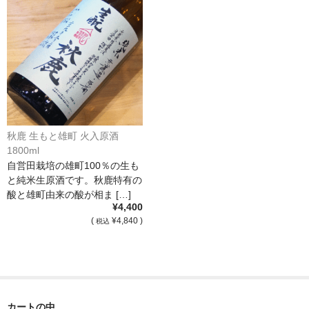
France Languedoc Roussillon / ﾗﾝｸﾞ･ﾄﾞｯｸ･ﾙｰｼｮﾝ
Castelmaure（ｶｽtｨﾓｰﾙ協同組合）
Mas Bres（ﾏｽ･ﾌﾞﾚｽ）
France Loire/ﾌﾗﾝｽ・ﾛﾜｰﾙ
秋鹿 生もと雄町 火入原酒
Domaine des Bois Lucas（ﾄﾞﾒｰﾇ･ﾃﾞ･ﾎﾞｱ･ﾙｶ）
1800ml
自営田栽培の雄町100％の生も
Italia/ｲｱﾀﾘｱ
と純米生原酒です。秋鹿特有の
酸と雄町由来の酸が相ま […]
Abruzzo/ｱﾌﾞﾙｯﾂｫ州
¥4,400
(
¥4,840 )
税込
Fabulas（ﾌｧﾋﾞｭﾗｽ）
United States of America / ｱﾒﾘｶ合衆国
Broc Cellars（ﾌﾞﾛｯｸ・ｾﾗｰｽﾞ）
カートの中