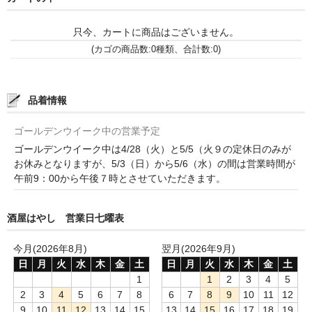
和-リキュール
只今、カートに商品はございません。
ひやおろし
(カゴの商品数:0種類、合計数:0)
たまり
キッコウトミ
品着情報
南蔵商店
ゴールデンウイーク中の営業予定
ゴールデンウイーク中は4/28（火）と5/5（火９の定休日のみが
お休みとなりますが、5/3（日）から5/6（水）の間は営業時間が
午前9：00から午後７時とさせていただきます。
酒屋はやし 営業日七曜表
今月(2026年8月)
翌月(2026年9月)
日
月
火
水
木
金
土
日
月
火
水
木
金
土
1
1
2
3
4
5
2
3
4
5
6
7
8
6
7
8
9
10
11
12
9
10
11
12
13
14
15
13
14
15
16
17
18
19