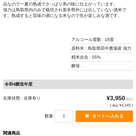
諏訪泉 諏訪酒造（鳥取県八頭郡智頭町）
品なので一夏の熟成でさっぱり系の味に仕上がっています。
強力は鳥取県内のみで栽培され基本県外には出していない酒米で
✚旭日 旭日酒造（島根県出雲市）
す。熟成すると旨味の酒になる米なので先が楽しみな酒です。
悦凱陣 丸尾本店（香川県琴平市）
アルコール度数 : 18度
旭菊・綾花 旭菊酒造（福岡県久留米市）
原料米 : 鳥取県田中農場産 強力
本 格 焼 酎
精米歩合 : 55%
小鹿 小鹿酒造（鹿児島県鹿屋市)
酵母 :
明るい農村 霧島町蒸留所（鹿児島県霧島市）
令和4醸造年度
鶴見 大石酒造（鹿児島県阿久根市）
¥3,950
在庫状態 : 在庫有り
(税別)
鉄輪 瑞鷹（熊本県熊本市）
(
¥4,345 )
税込
数量
自 然 派 ワ イ ン
France/ﾌﾗﾝｽ
関連商品