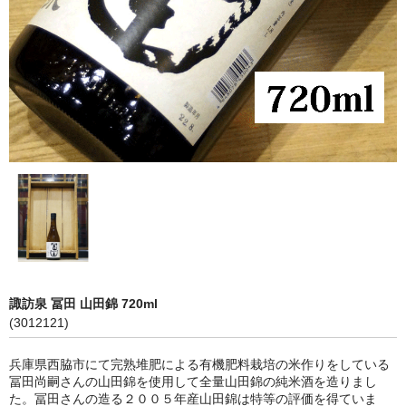
神亀 神亀酒造（埼玉県蓮田市）
隆・丹沢山 川西屋酒造店（神奈川県足柄上郡）
長珍 長珍酒造（愛知県津島市）
天遊琳・伊勢の白酒 タカハシ酒造（三重県四日市市）
るみ子の酒・英・妙の華 森喜酒造（三重県伊賀市）
大治郎・喜量能 畑酒造（滋賀県東近江市）
秋鹿・奥鹿 秋鹿酒造（大阪府豊能郡能勢町）
睡龍・生もとのどぶ 久保本家酒造（奈良県宇陀市）
諏訪泉 冨田 山田錦 720ml
(3012121)
竹泉 田治米（兵庫県朝来市）
兵庫県西脇市にて完熟堆肥による有機肥料栽培の米作りをしている
奥播磨 下村酒造店（兵庫県姫路市安富町）
冨田尚嗣さんの山田錦を使用して全量山田錦の純米酒を造りまし
た。冨田さんの造る２００５年産山田錦は特等の評価を得ていま