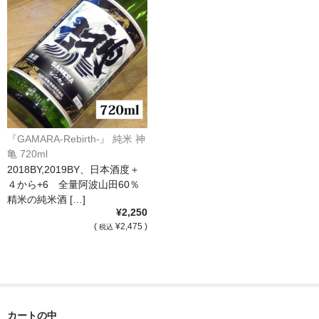
France Languedoc Roussillon / ﾗﾝｸﾞ･ﾄﾞｯｸ･ﾙｰｼｮﾝ
Castelmaure（ｶｽtｨﾓｰﾙ協同組合）
Mas Bres（ﾏｽ･ﾌﾞﾚｽ）
France Loire/ﾌﾗﾝｽ・ﾛﾜｰﾙ
『GAMARA-Rebirth-』 純米 神
Domaine des Bois Lucas（ﾄﾞﾒｰﾇ･ﾃﾞ･ﾎﾞｱ･ﾙｶ）
亀 720ml
2018BY,2019BY、日本酒度＋
Italia/ｲｱﾀﾘｱ
４から+6 全量阿波山田60％
精米の純米酒 […]
Abruzzo/ｱﾌﾞﾙｯﾂｫ州
¥2,250
(
¥2,475 )
税込
Fabulas（ﾌｧﾋﾞｭﾗｽ）
United States of America / ｱﾒﾘｶ合衆国
Broc Cellars（ﾌﾞﾛｯｸ・ｾﾗｰｽﾞ）
カートの中