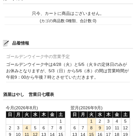
和-リキュール
只今、カートに商品はございません。
ひやおろし
(カゴの商品数:0種類、合計数:0)
たまり
キッコウトミ
品着情報
南蔵商店
ゴールデンウイーク中の営業予定
ゴールデンウイーク中は4/28（火）と5/5（火９の定休日のみが
お休みとなりますが、5/3（日）から5/6（水）の間は営業時間が
午前9：00から午後７時とさせていただきます。
酒屋はやし 営業日七曜表
今月(2026年8月)
翌月(2026年9月)
日
月
火
水
木
金
土
日
月
火
水
木
金
土
1
1
2
3
4
5
2
3
4
5
6
7
8
6
7
8
9
10
11
12
9
10
11
12
13
14
15
13
14
15
16
17
18
19