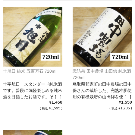
France Champagne /ﾌﾗﾝｽ・ｼｬﾝﾊﾟｰﾆｭ
Petitjean Pienne（ﾌﾟﾁｼﾞｬﾝ･ﾋﾟｴﾝﾇ）
Valerie Frison（ｳﾞｧﾚﾘｰ･ﾌﾘｿﾞﾝ）
France Bourgogone/ﾌﾗﾝｽ･ﾌﾞﾙｺﾞｰﾆｭ
Pattes Loup（ﾊﾟｯﾄ・ﾙｰ）
Marcel Lapierre（ﾏﾙｾﾙ・ﾗﾋﾟｴｰﾙ）
十旭日 純米 五百万石 720ml
諏訪泉 田中農場 山田錦 純米酒
720ml
Philippe Jambon（ﾌｨﾘｯﾌﾟ･ｼﾞｬﾝﾎﾞﾝ）
十字旭日 スタンダード純米酒
鳥取県郡家町の田中農場の田中
です。普段に気軽楽しめる純米
保さんの栽培した、完熟堆肥使
Roblet Monnot（ﾛﾌﾞﾚ･ﾓﾉ）
酒を目指したお酒です。そ […]
用の有機栽培の山田錦を使 […]
¥1,450
¥1,550
France Cotes du Rhone /ﾌﾗﾝｽ･ｺｰﾄ･ﾃﾞｭ･ﾛｰﾇ
(
¥1,595 )
(
¥1,705 )
税込
税込
Les Vignerons d’Estezargues（ｴｽﾃｻﾞﾙｸﾞ協同組合）
Les Champs Libres（ﾚ･ｼｬﾝ･ﾘｰﾌﾞﾙ）