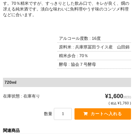
諏訪泉 諏訪酒造（鳥取県八頭郡智頭町）
す。70％精米ですが、すっきりとした飲み口で、キレが良く、燗の
冴える純米酒です。淡白な味わいに魚料理やうす味のコンソメ料理
✚旭日 旭日酒造（島根県出雲市）
などに合います。
悦凱陣 丸尾本店（香川県琴平市）
アルコール度数 : 16度
旭菊・綾花 旭菊酒造（福岡県久留米市）
原料米 : 兵庫県冨田ライス産 山田錦
本 格 焼 酎
精米歩合 : 70％
小鹿 小鹿酒造（鹿児島県鹿屋市)
酵母 : 協会７号酵母
明るい農村 霧島町蒸留所（鹿児島県霧島市）
720ml
鶴見 大石酒造（鹿児島県阿久根市）
¥1,600
在庫状態 : 在庫有り
(税別)
鉄輪 瑞鷹（熊本県熊本市）
(
¥1,760 )
税込
数量
自 然 派 ワ イ ン
France/ﾌﾗﾝｽ
関連商品