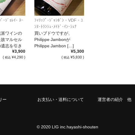
ﾎﾞｰｼﾞｮﾚｲ･ ﾇｰ
ﾌｨﾘｯﾌﾟ･ｼﾞｬﾝﾎﾞﾝ・VDF・ﾕ
ﾝﾇ･ﾄﾗﾝｼｭ･ﾒｲﾄﾞ･ｲﾝ･ｼｪﾅ
2018
然派ワインの
買いブドウですが、
た故マルセル
Philippe Jambonが
の遺志を引き
Philippe Jambon […]
¥3,900
¥5,300
[…]
(
¥4,290 )
(
¥5,830 )
税込
税込
リー
お支払い・送料について
運営者の紹介 他
© 2020 LIG inc.hayashi-shouten