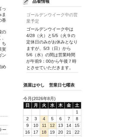
品着情報
言っ
みま
ゴールデンウイーク中の営
の香
業予定
ゴールデンウイーク中は
酸の
4/28（火）と5/5（火９の
く、
定休日のみがお休みとなり
、ち
ますが、5/3（日）から
果実
5/6（水）の間は営業時間
ガン
が午前9：00から午後７時
勧め
とさせていただきます。
酒屋はやし 営業日七曜表
今月(2026年8月)
日
月
火
水
木
金
土
1
2
3
4
5
6
7
8
9
10
11
12
13
14
15
ラー
16
17
18
19
20
21
22