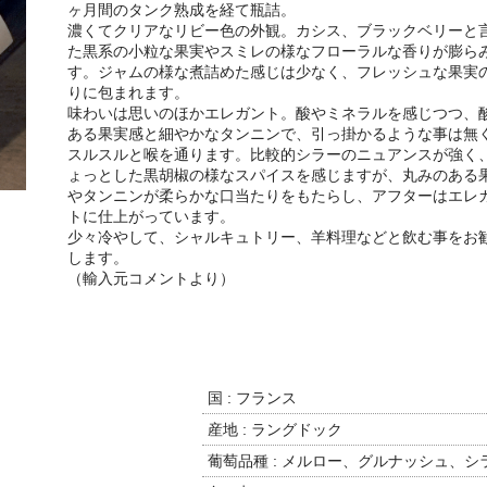
ヶ月間のタンク熟成を経て瓶詰。
濃くてクリアなリビー色の外観。カシス、ブラックベリーと
た黒系の小粒な果実やスミレの様なフローラルな香りが膨ら
す。ジャムの様な煮詰めた感じは少なく、フレッシュな果実
りに包まれます。
味わいは思いのほかエレガント。酸やミネラルを感じつつ、
ある果実感と細やかなタンニンで、引っ掛かるような事は無
スルスルと喉を通ります。比較的シラーのニュアンスが強く
ょっとした黒胡椒の様なスパイスを感じますが、丸みのある
やタンニンが柔らかな口当たりをもたらし、アフターはエレ
トに仕上がっています。
少々冷やして、シャルキュトリー、羊料理などと飲む事をお
します。
（輸入元コメントより）
国 : フランス
産地 : ラングドック
葡萄品種 : メルロー、グルナッシュ、シ