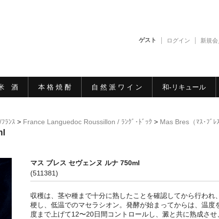
ゲスト
ログイン
新規会
米 酒
本 格 焼 酎
自 然 派 ワ イ ン
和-リキュール
/ﾌﾗﾝｽ
>
France Languedoc Roussillon / ﾗﾝｸﾞ･ﾄﾞｯｸ
>
Mas Bres（ﾏｽ･ﾌﾞﾚ
l
マス ブレス セヴェンヌ ルナ 750ml
(511381)
収穫は、茎や種まで十分に熟したことを確認してから行われ
梗し、低温でのマセラシオン。発酵が始まってからは、温度を
度まで上げて12〜20日間コントロールし、澱と共に熟成させ