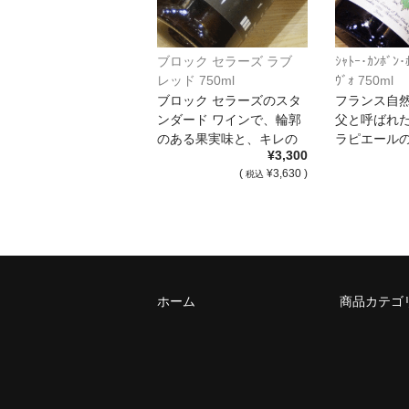
ブロック セラーズ ラブ
ｼｬﾄｰ･ｶﾝﾎﾞﾝ･
レッド 750ml
ｳﾞｫ 750ml
ブロック セラーズのスタ
フランス自
ンダード ワインで、輪郭
父と呼ばれ
のある果実味と、キレの
ラピエール
¥3,300
ある酸を保 […]
継いだ人々の 
(
¥3,630 )
税込
ホーム
商品カテゴ