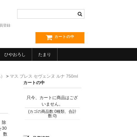
員登録
カートの中
ひやおろし
たまり
ｽ）
>
マス ブレス セヴェンヌ ルナ 750ml
カートの中
只今、カートに商品はござ
いません。
(カゴの商品数:0種類、合計
数:0)
、除
30
、数