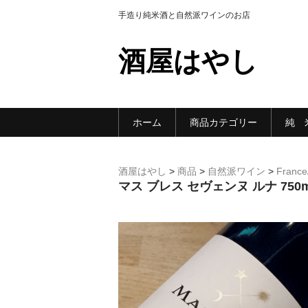
手造り純米酒と自然派ワインのお店
酒屋はやし
ホーム
商品カテゴリー
純 
酒屋はやし
>
商品
>
自然派ワイン
>
France
マス ブレス セヴェンヌ ルナ 750m