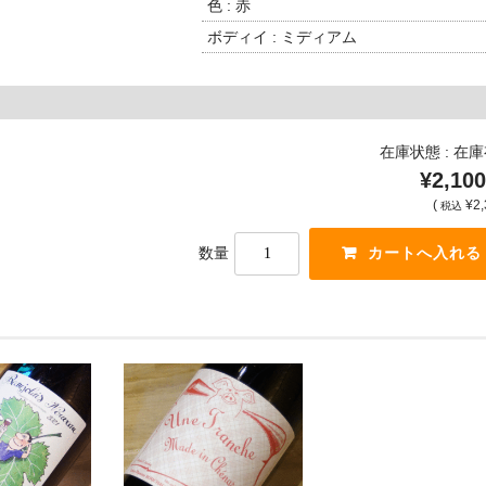
色 : 赤
ボディイ : ミディアム
在庫状態 : 在
¥2,100
(
¥2,
税込
数量