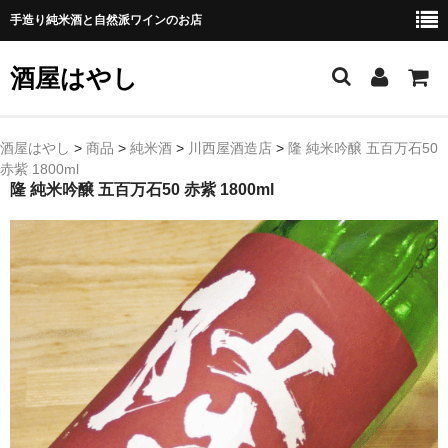
手造り純米酒と自然派ワインのお店
酒屋はやし
ホーム
酒屋はやし
>
商品
>
純米酒
>
川西屋酒造店
>
隆 純米吟醸 五百万石50
赤紫 1800ml
商品カテゴリー
隆 純米吟醸 五百万石50 赤紫 1800ml
純 米 酒
よえもん 川村酒造店（岩手県花巻市）
田从･月下の舞 舞鶴酒造（秋田県横手市）
綿屋 金の井酒造（宮城県栗原市）
大七 大七酒造（福島県二本松市）
宗玄 宗玄酒造（石川県珠洲市）