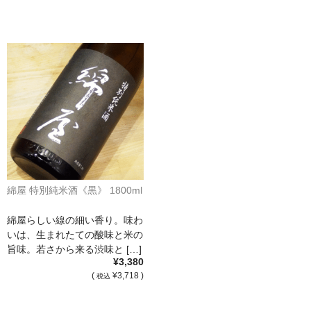
France Languedoc Roussillon / ﾗﾝｸﾞ･ﾄﾞｯｸ･ﾙｰｼｮﾝ
Castelmaure（ｶｽtｨﾓｰﾙ協同組合）
Mas Bres（ﾏｽ･ﾌﾞﾚｽ）
France Loire/ﾌﾗﾝｽ・ﾛﾜｰﾙ
Domaine des Bois Lucas（ﾄﾞﾒｰﾇ･ﾃﾞ･ﾎﾞｱ･ﾙｶ）
Italia/ｲｱﾀﾘｱ
綿屋 特別純米酒《黒》 1800ml
Abruzzo/ｱﾌﾞﾙｯﾂｫ州
綿屋らしい線の細い香り。味わ
Fabulas（ﾌｧﾋﾞｭﾗｽ）
いは、生まれたての酸味と米の
旨味。若さから来る渋味と […]
United States of America / ｱﾒﾘｶ合衆国
¥3,380
(
¥3,718 )
税込
Broc Cellars（ﾌﾞﾛｯｸ・ｾﾗｰｽﾞ）