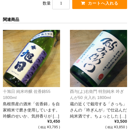
数量
France Champagne /ﾌﾗﾝｽ・ｼｬﾝﾊﾟｰﾆｭ
Petitjean Pienne（ﾌﾟﾁｼﾞｬﾝ･ﾋﾟｴﾝﾇ）
関連商品
Valerie Frison（ｳﾞｧﾚﾘｰ･ﾌﾘｿﾞﾝ）
France Bourgogone/ﾌﾗﾝｽ･ﾌﾞﾙｺﾞｰﾆｭ
Pattes Loup（ﾊﾟｯﾄ・ﾙｰ）
Marcel Lapierre（ﾏﾙｾﾙ・ﾗﾋﾟｴｰﾙ）
Philippe Jambon（ﾌｨﾘｯﾌﾟ･ｼﾞｬﾝﾎﾞﾝ）
Roblet Monnot（ﾛﾌﾞﾚ･ﾓﾉ）
十旭日 純米吟醸 佐香錦55
酉与(よ)右衛門 特別純米 吟ぎ
1800ml
んが50 火入れ 1800ml
France Cotes du Rhone /ﾌﾗﾝｽ･ｺｰﾄ･ﾃﾞｭ･ﾛｰﾇ
島根県産の酒米「佐香錦」を自
蔵の近くで栽培する「さっち」
家精米で磨き使用しています。
さんの「吟ぎんが」で仕込んだ
Les Vignerons d’Estezargues（ｴｽﾃｻﾞﾙｸﾞ協同組合）
吟醸のせいか、気持香りが […]
純米酒です。ちょっとした […]
¥3,450
¥3,500
Les Champs Libres（ﾚ･ｼｬﾝ･ﾘｰﾌﾞﾙ）
(
¥3,795 )
(
¥3,850 )
税込
税込