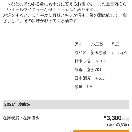
諏訪泉 諏訪酒造（鳥取県八頭郡智頭町）
コンなどの癖のある肴にも十分に答えるお酒です。また五百万石ら
しいオールマイティーな側面もちゃんとあります。
✚旭日 旭日酒造（島根県出雲市）
お燗をすると、まろやかな旨味とキレが増す。隆の酒は総じて、燗
ざましに、その旨味が載ってくる酒です。
悦凱陣 丸尾本店（香川県琴平市）
旭菊・綾花 旭菊酒造（福岡県久留米市）
アルコール度数 : １５度
本 格 焼 酎
原料米 : 新潟県産 五百万石
精米歩合 : ５０％
小鹿 小鹿酒造（鹿児島県鹿屋市)
酵母 : 協会701
明るい農村 霧島町蒸留所（鹿児島県霧島市）
日本酒度 : ＋5.5
酸度 : 1.5
鶴見 大石酒造（鹿児島県阿久根市）
鉄輪 瑞鷹（熊本県熊本市）
2021年度醸造
自 然 派 ワ イ ン
¥3,300
在庫状態 : 在庫僅少
(税別)
France/ﾌﾗﾝｽ
(
¥3,630 )
税込