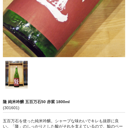
神亀 神亀酒造（埼玉県蓮田市）
隆・丹沢山 川西屋酒造店（神奈川県足柄上郡）
長珍 長珍酒造（愛知県津島市）
天遊琳・伊勢の白酒 タカハシ酒造（三重県四日市市）
るみ子の酒・英・妙の華 森喜酒造（三重県伊賀市）
大治郎・喜量能 畑酒造（滋賀県東近江市）
秋鹿・奥鹿 秋鹿酒造（大阪府豊能郡能勢町）
睡龍・生もとのどぶ 久保本家酒造（奈良県宇陀市）
隆 純米吟醸 五百万石50 赤紫 1800ml
竹泉 田治米（兵庫県朝来市）
(301601)
奥播磨 下村酒造店（兵庫県姫路市安富町）
五百万石を使った純米吟醸。シャープな味わいでキレも抜群に良
い。「隆」のしっかりとした酸がそれを支えているので、鯨のベー