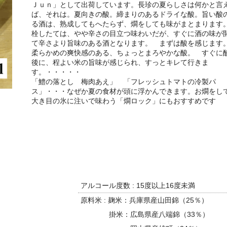
Ｊｕｎ」として出荷しています。長珍の夏らしさは何かと言
ば、それは。夏向きの酸。締まりのあるドライな酸。旨い酸
る酒は、熟成してもへたらず、燗をしても味がまとまります
栓したては、やや辛さの目立つ味わいだが、すぐに酒の味が
て辛さより旨味のある酒となります。 まずは酸を感じま
柔らかめの爽快感のある、ちょっとまろやかな酸。 すぐに
後に、程よい米の旨味が感じられ、すっとキレて行きま
す。・・・・・
「鱧の落とし 梅肉あえ」 「フレッシュトマトの冷製パ
ス」・・・なぜか夏の食材が頭に浮かんできます。お燗をし
大き目の氷に注いで味わう「燗ロック」にもおすすめです
アルコール度数 : 15度以上16度未満
原料米 : 麹米：兵庫県産山田錦（25％）
掛米：広島県産八端錦（33％）