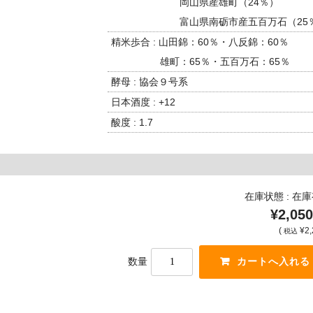
岡山県産雄町（24％）
富山県南砺市産五百万石（25
精米歩合 : 山田錦：60％・八反錦：60％
雄町：65％・五百万石：65％
酵母 : 協会９号系
日本酒度 : +12
酸度 : 1.7
在庫状態 : 在
¥2,050
(
¥2,
税込
数量