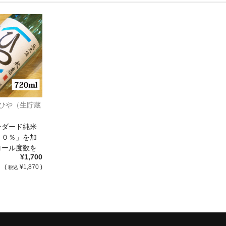
 ひや（生貯蔵
ンダード純米
７０％」を加
コール度数を
¥1,700
 […]
(
¥1,870 )
税込