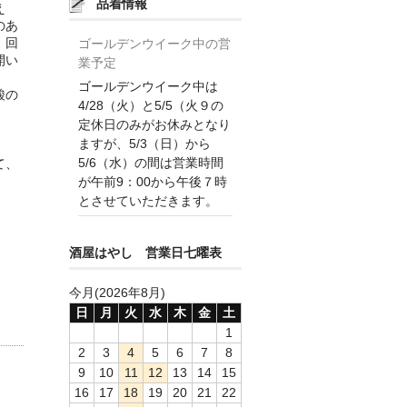
品着情報
え
のあ
。回
ゴールデンウイーク中の営
開い
業予定
す。
ゴールデンウイーク中は
酸の
4/28（火）と5/5（火９の
定休日のみがお休みとなり
ますが、5/3（日）から
5/6（水）の間は営業時間
て、
が午前9：00から午後７時
とさせていただきます。
酒屋はやし 営業日七曜表
今月(2026年8月)
日
月
火
水
木
金
土
1
2
3
4
5
6
7
8
9
10
11
12
13
14
15
16
17
18
19
20
21
22