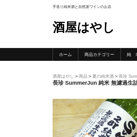
手造り純米酒と自然派ワインのお店
酒屋はやし
ホーム
商品カテゴリー
純 
酒屋はやし
>
商品
>
夏の純米酒
>
長珍 Sum
長珍 SummerJun 純米 無濾過生詰 