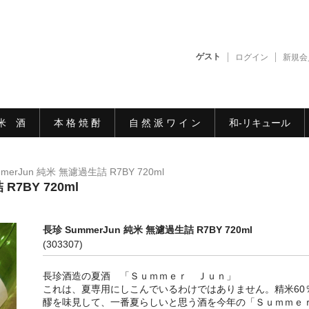
ゲスト
ログイン
新規会
米 酒
本 格 焼 酎
自 然 派 ワ イ ン
和-リキュール
merJun 純米 無濾過生詰 R7BY 720ml
R7BY 720ml
長珍 SummerJun 純米 無濾過生詰 R7BY 720ml
(303307)
長珍酒造の夏酒 「Ｓｕｍｍｅｒ Ｊｕｎ」
これは、夏専用にしこんでいるわけではありません。精米60
醪を味見して、一番夏らしいと思う酒を今年の「Ｓｕｍｍ