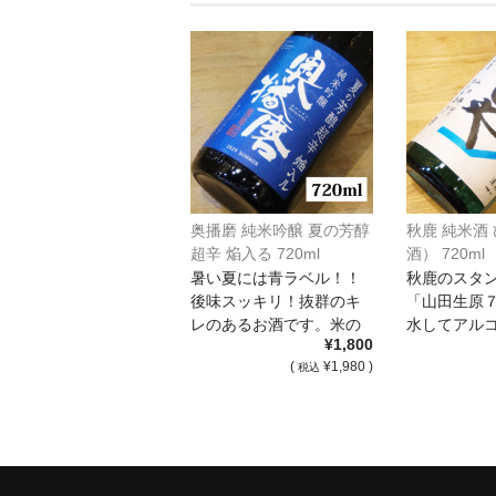
奥播磨 純米吟醸 夏の芳醇
秋鹿 純米酒
超辛 焔入る 720ml
酒） 720ml
暑い夏には青ラベル！！
秋鹿のスタ
後味スッキリ！抜群のキ
「山田生原
レのあるお酒です。米の
水してアル
¥1,800
旨みもしっかり […]
１５度まで落と
(
¥1,980 )
税込