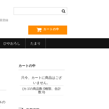
員登録
カートの中
ひやおろし
たまり
カートの中
只今、カートに商品はござ
いません。
(カゴの商品数:0種類、合計
数:0)
％の
ｅｒ