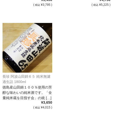
[…]
(
¥3,795 )
(
¥5,225 )
税込
税込
France Languedoc Roussillon / ﾗﾝｸﾞ･ﾄﾞｯｸ･ﾙｰｼｮﾝ
Castelmaure（ｶｽtｨﾓｰﾙ協同組合）
Mas Bres（ﾏｽ･ﾌﾞﾚｽ）
France Loire/ﾌﾗﾝｽ・ﾛﾜｰﾙ
Domaine des Bois Lucas（ﾄﾞﾒｰﾇ･ﾃﾞ･ﾎﾞｱ･ﾙｶ）
Italia/ｲｱﾀﾘｱ
Abruzzo/ｱﾌﾞﾙｯﾂｫ州
長珍 阿波山田錦６５ 純米無濾
過生詰 1800ml
Fabulas（ﾌｧﾋﾞｭﾗｽ）
徳島産山田錦１００％使用の芳
醇な味わいの純米酒です。「全
United States of America / ｱﾒﾘｶ合衆国
量純米蔵を目指す会」の統 […]
¥3,650
Broc Cellars（ﾌﾞﾛｯｸ・ｾﾗｰｽﾞ）
(
¥4,015 )
税込