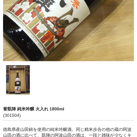
神亀 神亀酒造（埼玉県蓮田市）
隆・丹沢山 川西屋酒造店（神奈川県足柄上郡）
長珍 長珍酒造（愛知県津島市）
天遊琳・伊勢の白酒 タカハシ酒造（三重県四日市市）
るみ子の酒・英・妙の華 森喜酒造（三重県伊賀市）
大治郎・喜量能 畑酒造（滋賀県東近江市）
秋鹿・奥鹿 秋鹿酒造（大阪府豊能郡能勢町）
睡龍・生もとのどぶ 久保本家酒造（奈良県宇陀市）
誉凱陣 純米吟醸 火入れ 1800ml
竹泉 田治米（兵庫県朝来市）
(301504)
奥播磨 下村酒造店（兵庫県姫路市安富町）
徳島県産山田錦を使用の純米吟醸酒。同じ精米歩合の他の蔵の阿波
山田の酒に比べて、凱陣の阿波山田の酒は、一段と雑味が少なくキ