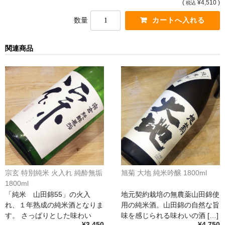
(
¥4,510 )
税込
France Champagne /ﾌﾗﾝｽ・ｼｬﾝﾊﾟｰﾆｭ
数量
Petitjean Pienne（ﾌﾟﾁｼﾞｬﾝ･ﾋﾟｴﾝﾇ）
関連商品
Valerie Frison（ｳﾞｧﾚﾘｰ･ﾌﾘｿﾞﾝ）
France Bourgogone/ﾌﾗﾝｽ･ﾌﾞﾙｺﾞｰﾆｭ
Pattes Loup（ﾊﾟｯﾄ・ﾙｰ）
Marcel Lapierre（ﾏﾙｾﾙ・ﾗﾋﾟｴｰﾙ）
Philippe Jambon（ﾌｨﾘｯﾌﾟ･ｼﾞｬﾝﾎﾞﾝ）
Roblet Monnot（ﾛﾌﾞﾚ･ﾓﾉ）
宗玄 特別純米 火入れ 純酔無垢
旭菊 大地 純米吟醸 1800ml
France Cotes du Rhone /ﾌﾗﾝｽ･ｺｰﾄ･ﾃﾞｭ･ﾛｰﾇ
1800ml
「純米 山田錦55」の火入
地元契約栽培の無農薬山田錦使
Les Vignerons d’Estezargues（ｴｽﾃｻﾞﾙｸﾞ協同組合）
れ、１年熟成の純米酒となりま
用の純米酒。山田錦の自然な旨
す。 さっぱりとした味わい
味を感じられる味わいの酒 […]
Les Champs Libres（ﾚ･ｼｬﾝ･ﾘｰﾌﾞﾙ）
¥3,450
¥4,750