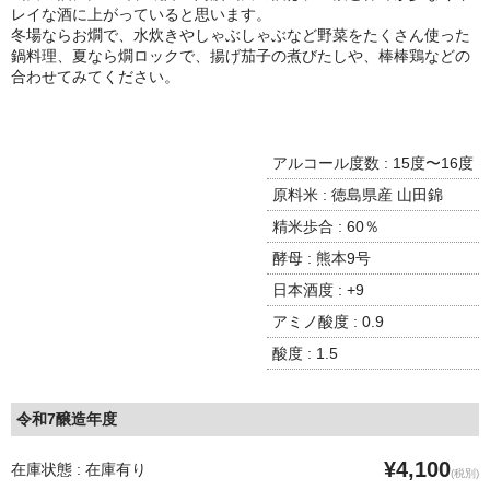
諏訪泉 諏訪酒造（鳥取県八頭郡智頭町）
レイな酒に上がっていると思います。
冬場ならお燗で、水炊きやしゃぶしゃぶなど野菜をたくさん使った
✚旭日 旭日酒造（島根県出雲市）
鍋料理、夏なら燗ロックで、揚げ茄子の煮びたしや、棒棒鶏などの
合わせてみてください。
悦凱陣 丸尾本店（香川県琴平市）
旭菊・綾花 旭菊酒造（福岡県久留米市）
アルコール度数 : 15度〜16度
本 格 焼 酎
原料米 : 徳島県産 山田錦
精米歩合 : 60％
小鹿 小鹿酒造（鹿児島県鹿屋市)
酵母 : 熊本9号
明るい農村 霧島町蒸留所（鹿児島県霧島市）
日本酒度 : +9
アミノ酸度 : 0.9
鶴見 大石酒造（鹿児島県阿久根市）
酸度 : 1.5
鉄輪 瑞鷹（熊本県熊本市）
自 然 派 ワ イ ン
令和7醸造年度
France/ﾌﾗﾝｽ
¥4,100
在庫状態 : 在庫有り
(税別)