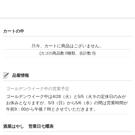
和-リキュール
ひやおろし
たまり
カートの中
キッコウトミ
只今、カートに商品はございません。
南蔵商店
(カゴの商品数:0種類、合計数:0)
品着情報
ゴールデンウイーク中の営業予定
ゴールデンウイーク中は4/28（火）と5/5（火９の定休日のみが
お休みとなりますが、5/3（日）から5/6（水）の間は営業時間が
午前9：00から午後７時とさせていただきます。
酒屋はやし 営業日七曜表