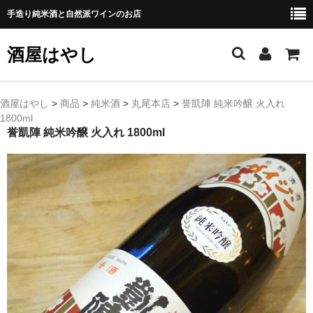
手造り純米酒と自然派ワインのお店
酒屋はやし
ホーム
酒屋はやし
>
商品
>
純米酒
>
丸尾本店
>
誉凱陣 純米吟醸 火入れ
1800ml
商品カテゴリー
誉凱陣 純米吟醸 火入れ 1800ml
純 米 酒
よえもん 川村酒造店（岩手県花巻市）
田从･月下の舞 舞鶴酒造（秋田県横手市）
綿屋 金の井酒造（宮城県栗原市）
大七 大七酒造（福島県二本松市）
宗玄 宗玄酒造（石川県珠洲市）