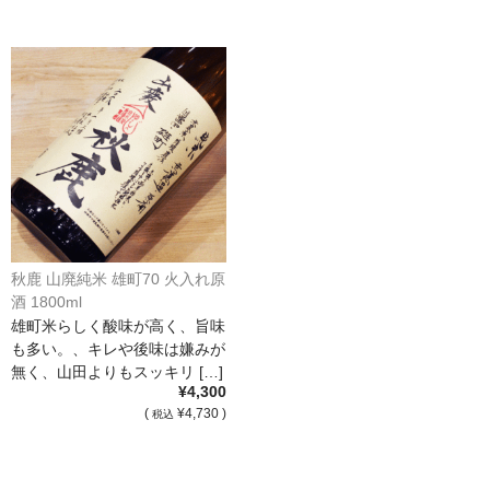
France Languedoc Roussillon / ﾗﾝｸﾞ･ﾄﾞｯｸ･ﾙｰｼｮﾝ
Castelmaure（ｶｽtｨﾓｰﾙ協同組合）
Mas Bres（ﾏｽ･ﾌﾞﾚｽ）
France Loire/ﾌﾗﾝｽ・ﾛﾜｰﾙ
Domaine des Bois Lucas（ﾄﾞﾒｰﾇ･ﾃﾞ･ﾎﾞｱ･ﾙｶ）
Italia/ｲｱﾀﾘｱ
秋鹿 山廃純米 雄町70 火入れ原
酒 1800ml
Abruzzo/ｱﾌﾞﾙｯﾂｫ州
雄町米らしく酸味が高く、旨味
も多い。、キレや後味は嫌みが
Fabulas（ﾌｧﾋﾞｭﾗｽ）
無く、山田よりもスッキリ […]
¥4,300
United States of America / ｱﾒﾘｶ合衆国
(
¥4,730 )
税込
Broc Cellars（ﾌﾞﾛｯｸ・ｾﾗｰｽﾞ）