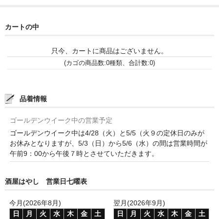
和-リキュール
ひやおろし
カートの中
たまり
只今、カートに商品はございません。
(カゴの商品数:0種類、合計数:0)
キッコウトミ
南蔵商店
品着情報
ゴールデンウイーク中の営業予定
ゴールデンウイーク中は4/28（火）と5/5（火９の定休日のみが
お休みとなりますが、5/3（日）から5/6（水）の間は営業時間が
午前9：00から午後７時とさせていただきます。
酒屋はやし 営業日七曜表
今月(2026年8月)
翌月(2026年9月)
日
月
火
水
木
金
土
日
月
火
水
木
金
土