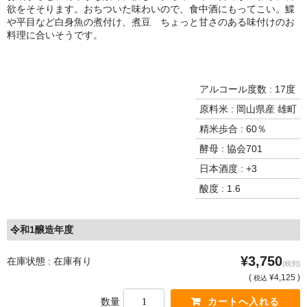
諏訪泉 諏訪酒造（鳥取県八頭郡智頭町）
欲をそそります。おちついた味わいので、食中酒にもってこい。鰈
や平目など白身魚の煮付け、煮豆 ちょっと甘さのある味付けのお
✚旭日 旭日酒造（島根県出雲市）
料理に合いそうです。
悦凱陣 丸尾本店（香川県琴平市）
アルコール度数 : 17度
旭菊・綾花 旭菊酒造（福岡県久留米市）
原料米 : 岡山県産 雄町
本 格 焼 酎
精米歩合 : 60％
小鹿 小鹿酒造（鹿児島県鹿屋市)
酵母 : 協会701
日本酒度 : +3
明るい農村 霧島町蒸留所（鹿児島県霧島市）
酸度 : 1.6
鶴見 大石酒造（鹿児島県阿久根市）
令和1醸造年度
鉄輪 瑞鷹（熊本県熊本市）
¥3,750
在庫状態 : 在庫有り
自 然 派 ワ イ ン
(税別)
(
¥4,125 )
税込
France/ﾌﾗﾝｽ
数量