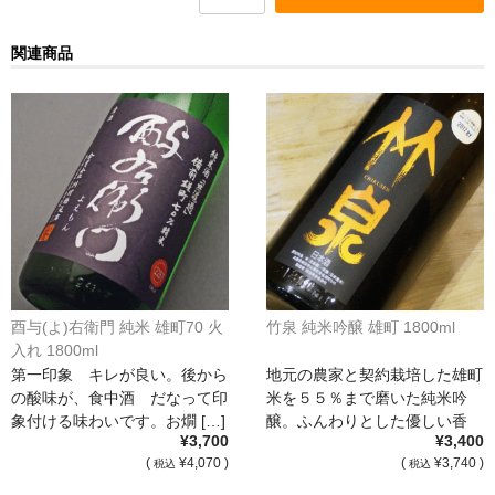
France Champagne /ﾌﾗﾝｽ・ｼｬﾝﾊﾟｰﾆｭ
関連商品
Petitjean Pienne（ﾌﾟﾁｼﾞｬﾝ･ﾋﾟｴﾝﾇ）
Valerie Frison（ｳﾞｧﾚﾘｰ･ﾌﾘｿﾞﾝ）
France Bourgogone/ﾌﾗﾝｽ･ﾌﾞﾙｺﾞｰﾆｭ
Pattes Loup（ﾊﾟｯﾄ・ﾙｰ）
Marcel Lapierre（ﾏﾙｾﾙ・ﾗﾋﾟｴｰﾙ）
Philippe Jambon（ﾌｨﾘｯﾌﾟ･ｼﾞｬﾝﾎﾞﾝ）
酉与(よ)右衛門 純米 雄町70 火
竹泉 純米吟醸 雄町 1800ml
Roblet Monnot（ﾛﾌﾞﾚ･ﾓﾉ）
入れ 1800ml
第一印象 キレが良い。後から
地元の農家と契約栽培した雄町
France Cotes du Rhone /ﾌﾗﾝｽ･ｺｰﾄ･ﾃﾞｭ･ﾛｰﾇ
の酸味が、食中酒 だなって印
米を５５％まで磨いた純米吟
象付ける味わいです。お燗 […]
醸。ふんわりとした優しい香
Les Vignerons d’Estezargues（ｴｽﾃｻﾞﾙｸﾞ協同組合）
¥3,700
¥3,400
[…]
(
¥4,070 )
(
¥3,740 )
税込
税込
Les Champs Libres（ﾚ･ｼｬﾝ･ﾘｰﾌﾞﾙ）