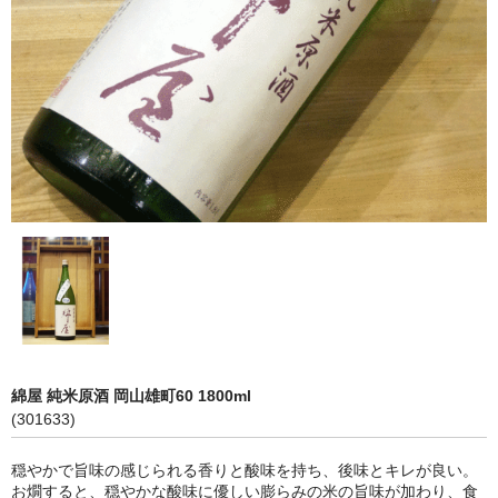
神亀 神亀酒造（埼玉県蓮田市）
隆・丹沢山 川西屋酒造店（神奈川県足柄上郡）
長珍 長珍酒造（愛知県津島市）
天遊琳・伊勢の白酒 タカハシ酒造（三重県四日市市）
るみ子の酒・英・妙の華 森喜酒造（三重県伊賀市）
大治郎・喜量能 畑酒造（滋賀県東近江市）
秋鹿・奥鹿 秋鹿酒造（大阪府豊能郡能勢町）
睡龍・生もとのどぶ 久保本家酒造（奈良県宇陀市）
綿屋 純米原酒 岡山雄町60 1800ml
竹泉 田治米（兵庫県朝来市）
(301633)
奥播磨 下村酒造店（兵庫県姫路市安富町）
穏やかで旨味の感じられる香りと酸味を持ち、後味とキレが良い。
お燗すると、穏やかな酸味に優しい膨らみの米の旨味が加わり、食