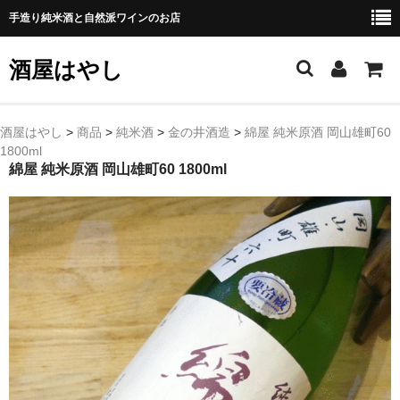
手造り純米酒と自然派ワインのお店
酒屋はやし
ホーム
酒屋はやし
>
商品
>
純米酒
>
金の井酒造
>
綿屋 純米原酒 岡山雄町60
1800ml
商品カテゴリー
綿屋 純米原酒 岡山雄町60 1800ml
純 米 酒
よえもん 川村酒造店（岩手県花巻市）
田从･月下の舞 舞鶴酒造（秋田県横手市）
綿屋 金の井酒造（宮城県栗原市）
大七 大七酒造（福島県二本松市）
宗玄 宗玄酒造（石川県珠洲市）