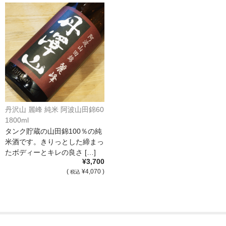
France Languedoc Roussillon / ﾗﾝｸﾞ･ﾄﾞｯｸ･ﾙｰｼｮﾝ
Castelmaure（ｶｽtｨﾓｰﾙ協同組合）
Mas Bres（ﾏｽ･ﾌﾞﾚｽ）
France Loire/ﾌﾗﾝｽ・ﾛﾜｰﾙ
Domaine des Bois Lucas（ﾄﾞﾒｰﾇ･ﾃﾞ･ﾎﾞｱ･ﾙｶ）
丹沢山 麗峰 純米 阿波山田錦60
1800ml
Italia/ｲｱﾀﾘｱ
タンク貯蔵の山田錦100％の純
米酒です。きりっとした締まっ
Abruzzo/ｱﾌﾞﾙｯﾂｫ州
たボディーとキレの良さ […]
¥3,700
Fabulas（ﾌｧﾋﾞｭﾗｽ）
(
¥4,070 )
税込
United States of America / ｱﾒﾘｶ合衆国
Broc Cellars（ﾌﾞﾛｯｸ・ｾﾗｰｽﾞ）