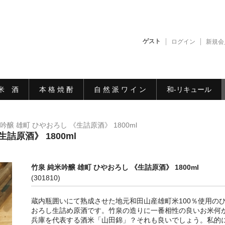
ゲスト
ログイン
新規会
米 酒
本 格 焼 酎
自 然 派 ワ イ ン
和-リキュール
吟醸 雄町 ひやおろし 《生詰原酒》 1800ml
詰原酒》 1800ml
竹泉 純米吟醸 雄町 ひやおろし 《生詰原酒》 1800ml
(301810)
蔵内瓶囲いにて熟成させた地元和田山産雄町米100％使用の
おろし生詰め原酒です。竹泉の造りに一番相性の良いお米何
兵庫を代表する酒米「山田錦」？それも良いでしょう。私的