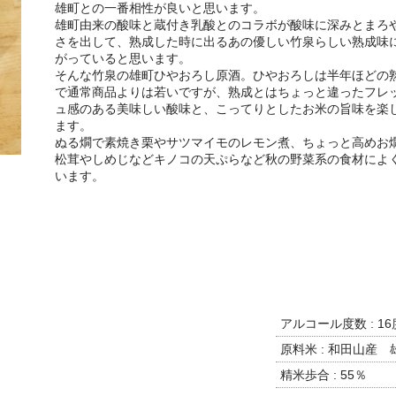
雄町との一番相性が良いと思います。
雄町由来の酸味と蔵付き乳酸とのコラボが酸味に深みとまろ
さを出して、熟成した時に出るあの優しい竹泉らしい熟成味
がっていると思います。
そんな竹泉の雄町ひやおろし原酒。ひやおろしは半年ほどの
で通常商品よりは若いですが、熟成とはちょっと違ったフレ
ュ感のある美味しい酸味と、こってりとしたお米の旨味を楽
ます。
ぬる燗で素焼き栗やサツマイモのレモン煮、ちょっと高めお
松茸やしめじなどキノコの天ぷらなど秋の野菜系の食材によ
います。
アルコール度数 : 16
原料米 : 和田山産 
精米歩合 : 55％