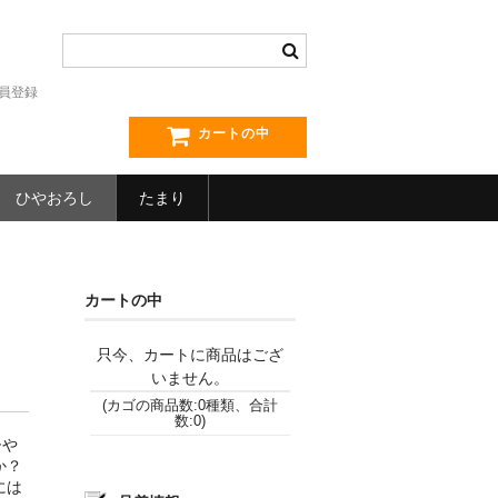
員登録
カートの中
ひやおろし
たまり
カートの中
只今、カートに商品はござ
いません。
(カゴの商品数:0種類、合計
数:0)
ひや
か？
には