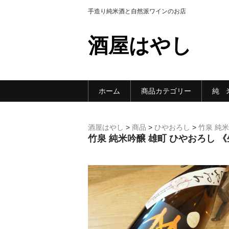
手造り純米酒と自然派ワインのお店
酒屋はやし
ホーム
商品カテゴリー
純 
酒屋はやし
>
商品
>
ひやおろし
>
竹泉 純米
竹泉 純米吟醸 雄町 ひやおろし 《生