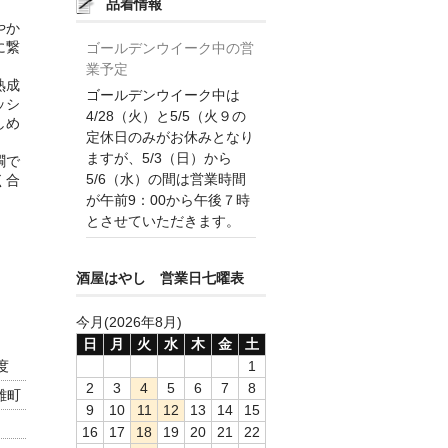
品着情報
やか
に繋
ゴールデンウイーク中の営
業予定
熟成
ゴールデンウイーク中は
ッシ
4/28（火）と5/5（火９の
しめ
定休日のみがお休みとなり
ますが、5/3（日）から
燗で
5/6（水）の間は営業時間
く合
が午前9：00から午後７時
とさせていただきます。
酒屋はやし 営業日七曜表
今月(2026年8月)
日
月
火
水
木
金
土
度
1
2
3
4
5
6
7
8
雄町
9
10
11
12
13
14
15
16
17
18
19
20
21
22