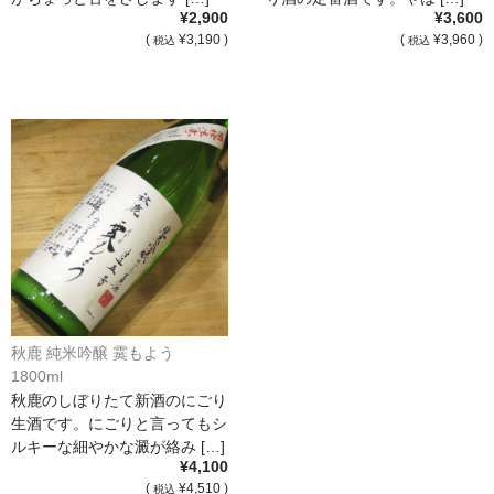
¥2,900
¥3,600
France Languedoc Roussillon / ﾗﾝｸﾞ･ﾄﾞｯｸ･ﾙｰｼｮﾝ
(
¥3,190 )
(
¥3,960 )
税込
税込
Castelmaure（ｶｽtｨﾓｰﾙ協同組合）
Mas Bres（ﾏｽ･ﾌﾞﾚｽ）
France Loire/ﾌﾗﾝｽ・ﾛﾜｰﾙ
Domaine des Bois Lucas（ﾄﾞﾒｰﾇ･ﾃﾞ･ﾎﾞｱ･ﾙｶ）
Italia/ｲｱﾀﾘｱ
Abruzzo/ｱﾌﾞﾙｯﾂｫ州
秋鹿 純米吟醸 霙もよう
Fabulas（ﾌｧﾋﾞｭﾗｽ）
1800ml
秋鹿のしぼりたて新酒のにごり
United States of America / ｱﾒﾘｶ合衆国
生酒です。にごりと言ってもシ
ルキーな細やかな澱が絡み […]
Broc Cellars（ﾌﾞﾛｯｸ・ｾﾗｰｽﾞ）
¥4,100
(
¥4,510 )
税込