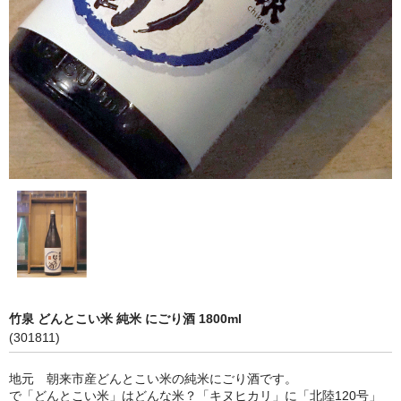
神亀 神亀酒造（埼玉県蓮田市）
隆・丹沢山 川西屋酒造店（神奈川県足柄上郡）
長珍 長珍酒造（愛知県津島市）
天遊琳・伊勢の白酒 タカハシ酒造（三重県四日市市）
るみ子の酒・英・妙の華 森喜酒造（三重県伊賀市）
大治郎・喜量能 畑酒造（滋賀県東近江市）
秋鹿・奥鹿 秋鹿酒造（大阪府豊能郡能勢町）
睡龍・生もとのどぶ 久保本家酒造（奈良県宇陀市）
竹泉 どんとこい米 純米 にごり酒 1800ml
竹泉 田治米（兵庫県朝来市）
(301811)
奥播磨 下村酒造店（兵庫県姫路市安富町）
地元 朝来市産どんとこい米の純米にごり酒です。
で「どんとこい米」はどんな米？「キヌヒカリ」に「北陸120号」