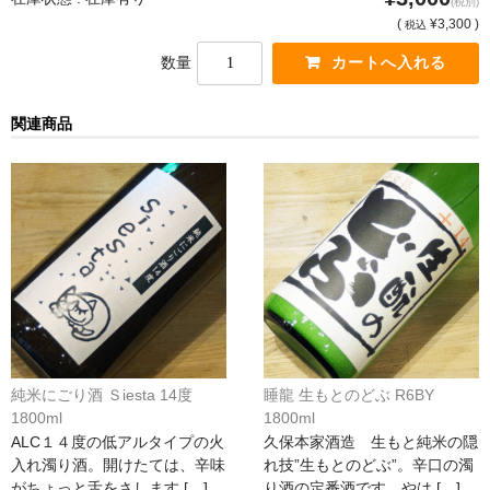
(税別)
France Champagne /ﾌﾗﾝｽ・ｼｬﾝﾊﾟｰﾆｭ
(
¥3,300 )
税込
数量
Petitjean Pienne（ﾌﾟﾁｼﾞｬﾝ･ﾋﾟｴﾝﾇ）
Valerie Frison（ｳﾞｧﾚﾘｰ･ﾌﾘｿﾞﾝ）
関連商品
France Bourgogone/ﾌﾗﾝｽ･ﾌﾞﾙｺﾞｰﾆｭ
Pattes Loup（ﾊﾟｯﾄ・ﾙｰ）
Marcel Lapierre（ﾏﾙｾﾙ・ﾗﾋﾟｴｰﾙ）
Philippe Jambon（ﾌｨﾘｯﾌﾟ･ｼﾞｬﾝﾎﾞﾝ）
Roblet Monnot（ﾛﾌﾞﾚ･ﾓﾉ）
France Cotes du Rhone /ﾌﾗﾝｽ･ｺｰﾄ･ﾃﾞｭ･ﾛｰﾇ
純米にごり酒 Ｓiesta 14度
睡龍 生もとのどぶ R6BY
1800ml
1800ml
Les Vignerons d’Estezargues（ｴｽﾃｻﾞﾙｸﾞ協同組合）
ALC１４度の低アルタイプの火
久保本家酒造 生もと純米の隠
入れ濁り酒。開けたては、辛味
れ技”生もとのどぶ”。辛口の濁
Les Champs Libres（ﾚ･ｼｬﾝ･ﾘｰﾌﾞﾙ）
がちょっと舌をさします […]
り酒の定番酒です。やは […]