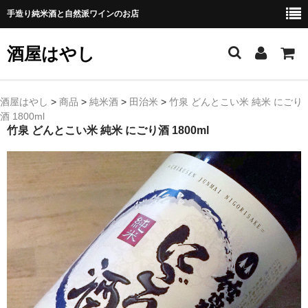
手造り純米酒と自然派ワインのお店
酒屋はやし
ホーム
酒屋はやし
>
商品
>
純米酒
>
田治米
>
竹泉 どんとこい米 純米 にごり
酒 1800ml
商品カテゴリー
竹泉 どんとこい米 純米 にごり酒 1800ml
純 米 酒
よえもん 川村酒造店（岩手県花巻市）
田从･月下の舞 舞鶴酒造（秋田県横手市）
綿屋 金の井酒造（宮城県栗原市）
大七 大七酒造（福島県二本松市）
宗玄 宗玄酒造（石川県珠洲市）