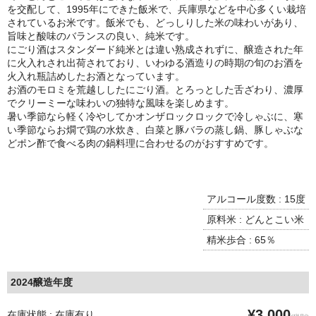
諏訪泉 諏訪酒造（鳥取県八頭郡智頭町）
を交配して、1995年にできた飯米で、兵庫県などを中心多くい栽培
されているお米です。飯米でも、どっしりした米の味わいがあり、
✚旭日 旭日酒造（島根県出雲市）
旨味と酸味のバランスの良い、純米です。
にごり酒はスタンダード純米とは違い熟成されずに、醸造された年
悦凱陣 丸尾本店（香川県琴平市）
に火入れされ出荷されており、いわゆる酒造りの時期の旬のお酒を
火入れ瓶詰めしたお酒となっています。
お酒のモロミを荒越ししたにごり酒。とろっとした舌ざわり、濃厚
旭菊・綾花 旭菊酒造（福岡県久留米市）
でクリーミーな味わいの独特な風味を楽しめます。
暑い季節なら軽く冷やしてかオンザロックロックで冷しゃぶに、寒
本 格 焼 酎
い季節ならお燗で鶏の水炊き、白菜と豚バラの蒸し鍋、豚しゃぶな
どポン酢で食べる肉の鍋料理に合わせるのがおすすめです。
小鹿 小鹿酒造（鹿児島県鹿屋市)
明るい農村 霧島町蒸留所（鹿児島県霧島市）
アルコール度数 : 15度
鶴見 大石酒造（鹿児島県阿久根市）
原料米 : どんとこい米
精米歩合 : 65％
鉄輪 瑞鷹（熊本県熊本市）
自 然 派 ワ イ ン
2024醸造年度
France/ﾌﾗﾝｽ
¥3,000
在庫状態 : 在庫有り