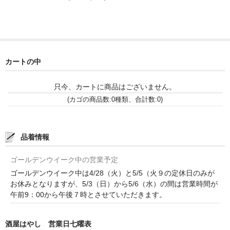
和-リキュール
ひやおろし
たまり
カートの中
キッコウトミ
只今、カートに商品はございません。
南蔵商店
(カゴの商品数:0種類、合計数:0)
品着情報
ゴールデンウイーク中の営業予定
ゴールデンウイーク中は4/28（火）と5/5（火９の定休日のみが
お休みとなりますが、5/3（日）から5/6（水）の間は営業時間が
午前9：00から午後７時とさせていただきます。
酒屋はやし 営業日七曜表