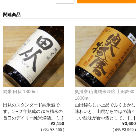
France Champagne /ﾌﾗﾝｽ・ｼｬﾝﾊﾟｰﾆｭ
関連商品
Petitjean Pienne（ﾌﾟﾁｼﾞｬﾝ･ﾋﾟｴﾝﾇ）
Valerie Frison（ｳﾞｧﾚﾘｰ･ﾌﾘｿﾞﾝ）
France Bourgogone/ﾌﾗﾝｽ･ﾌﾞﾙｺﾞｰﾆｭ
Pattes Loup（ﾊﾟｯﾄ・ﾙｰ）
Marcel Lapierre（ﾏﾙｾﾙ・ﾗﾋﾟｴｰﾙ）
Philippe Jambon（ﾌｨﾘｯﾌﾟ･ｼﾞｬﾝﾎﾞﾝ）
純米 田从 1800ml
奥播磨 山廃純米吟醸 山田錦60
Roblet Monnot（ﾛﾌﾞﾚ･ﾓﾉ）
1800ml
田从のスタンダード純米酒で
山田錦らしい上品でふくよかな
France Cotes du Rhone /ﾌﾗﾝｽ･ｺｰﾄ･ﾃﾞｭ･ﾛｰﾇ
す。1〜２年熟成の70％精米の
味わいと、山廃ならではの清々
旨口のデイリー純米燗酒。 […]
しい酸味が食中酒として、 […]
Les Vignerons d’Estezargues（ｴｽﾃｻﾞﾙｸﾞ協同組合）
¥3,150
¥3,600
(
¥3,465 )
(
¥3,960 )
税込
税込
Les Champs Libres（ﾚ･ｼｬﾝ･ﾘｰﾌﾞﾙ）