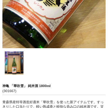
神亀 神亀酒造（埼玉県蓮田市）
隆・丹沢山 川西屋酒造店（神奈川県足柄上郡）
長珍 長珍酒造（愛知県津島市）
天遊琳・伊勢の白酒 タカハシ酒造（三重県四日市市）
るみ子の酒・英・妙の華 森喜酒造（三重県伊賀市）
大治郎・喜量能 畑酒造（滋賀県東近江市）
秋鹿・奥鹿 秋鹿酒造（大阪府豊能郡能勢町）
睡龍・生もとのどぶ 久保本家酒造（奈良県宇陀市）
神亀 「華吹雪」 純米酒 1800ml
竹泉 田治米（兵庫県朝来市）
(301667)
奥播磨 下村酒造店（兵庫県姫路市安富町）
青森県産特等酒造好適米「華吹雪」を使った新アイテムです。すっ
きりした口当たりで、軽い熟成香と軽快な呑み口の純米酒です。甘