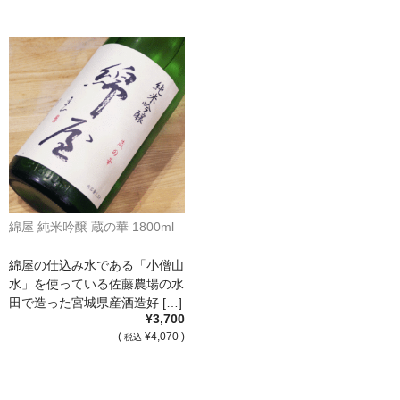
France Languedoc Roussillon / ﾗﾝｸﾞ･ﾄﾞｯｸ･ﾙｰｼｮﾝ
Castelmaure（ｶｽtｨﾓｰﾙ協同組合）
Mas Bres（ﾏｽ･ﾌﾞﾚｽ）
France Loire/ﾌﾗﾝｽ・ﾛﾜｰﾙ
Domaine des Bois Lucas（ﾄﾞﾒｰﾇ･ﾃﾞ･ﾎﾞｱ･ﾙｶ）
Italia/ｲｱﾀﾘｱ
綿屋 純米吟醸 蔵の華 1800ml
Abruzzo/ｱﾌﾞﾙｯﾂｫ州
綿屋の仕込み水である「小僧山
水」を使っている佐藤農場の水
Fabulas（ﾌｧﾋﾞｭﾗｽ）
田で造った宮城県産酒造好 […]
¥3,700
United States of America / ｱﾒﾘｶ合衆国
(
¥4,070 )
税込
Broc Cellars（ﾌﾞﾛｯｸ・ｾﾗｰｽﾞ）