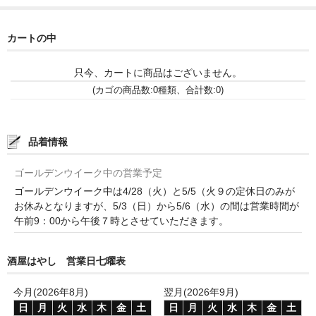
和-リキュール
ひやおろし
カートの中
たまり
只今、カートに商品はございません。
(カゴの商品数:0種類、合計数:0)
キッコウトミ
南蔵商店
品着情報
ゴールデンウイーク中の営業予定
ゴールデンウイーク中は4/28（火）と5/5（火９の定休日のみが
お休みとなりますが、5/3（日）から5/6（水）の間は営業時間が
午前9：00から午後７時とさせていただきます。
酒屋はやし 営業日七曜表
今月(2026年8月)
翌月(2026年9月)
日
月
火
水
木
金
土
日
月
火
水
木
金
土