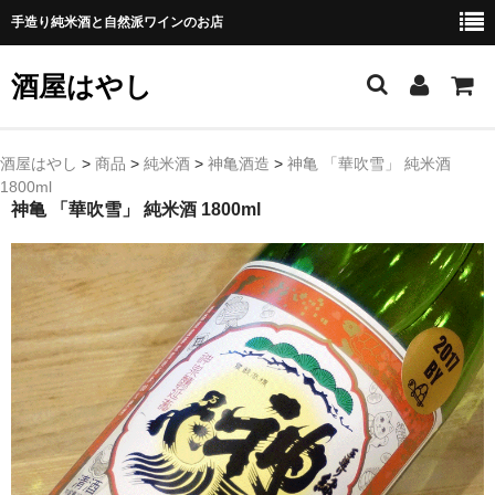
手造り純米酒と自然派ワインのお店
酒屋はやし
ホーム
酒屋はやし
>
商品
>
純米酒
>
神亀酒造
>
神亀 「華吹雪」 純米酒
1800ml
商品カテゴリー
神亀 「華吹雪」 純米酒 1800ml
純 米 酒
よえもん 川村酒造店（岩手県花巻市）
田从･月下の舞 舞鶴酒造（秋田県横手市）
綿屋 金の井酒造（宮城県栗原市）
大七 大七酒造（福島県二本松市）
宗玄 宗玄酒造（石川県珠洲市）