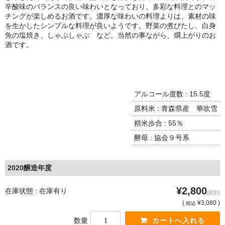
諏訪泉 諏訪酒造（鳥取県八頭郡智頭町）
辛酸味のバランスの良い味わいとなっており、多彩な料理とのマッ
チングが楽しめるお酒です。濃厚な味わいの料理よりは、素材の味
✚旭日 旭日酒造（島根県出雲市）
を生かしたシンプルな料理が良いようです。野菜の煮びたし、白身
魚の塩焼き、しゃぶしゃぶ など。当然の事ながら、燗上がりのお
悦凱陣 丸尾本店（香川県琴平市）
酒です。
HOME
旭菊・綾花 旭菊酒造（福岡県久留米市）
本 格 焼 酎
アルコール度数 : 15.5度
小鹿 小鹿酒造（鹿児島県鹿屋市)
原料米 : 青森県産 華吹雪
精米歩合 : 55％
明るい農村 霧島町蒸留所（鹿児島県霧島市）
酵母 : 協会９号系
鶴見 大石酒造（鹿児島県阿久根市）
2020醸造年度
鉄輪 瑞鷹（熊本県熊本市）
¥2,800
在庫状態 : 在庫有り
自 然 派 ワ イ ン
(税別)
(
¥3,080 )
税込
France/ﾌﾗﾝｽ
数量