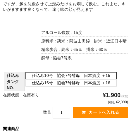
諏訪泉 諏訪酒造（鳥取県八頭郡智頭町）
ですが、澱を沈殿させて上澄みだけをお燗して飲む。これまた、キ
レがますます良くなって、違う味の顔が見えます
✚旭日 旭日酒造（島根県出雲市）
悦凱陣 丸尾本店（香川県琴平市）
アルコール度数 : 15度
旭菊・綾花 旭菊酒造（福岡県久留米市）
原料米 : 麹米：阿波山田錦 掛米：近江日本晴
精米歩合 : 麹米：65％ 掛米：60％
本 格 焼 酎
酵母 : 協会7号系
小鹿 小鹿酒造（鹿児島県鹿屋市)
明るい農村 霧島町蒸留所（鹿児島県霧島市）
仕込み
仕込み10号 協会7号酵母 日本酒度 ＋15
タンク
仕込み16号 協会7号酵母 日本酒度 ＋16
鶴見 大石酒造（鹿児島県阿久根市）
NO.
¥1,900
在庫状態 :
在庫有り
(税別)
鉄輪 瑞鷹（熊本県熊本市）
(
¥2,090
)
税込
自 然 派 ワ イ ン
数量
France/ﾌﾗﾝｽ
関連商品