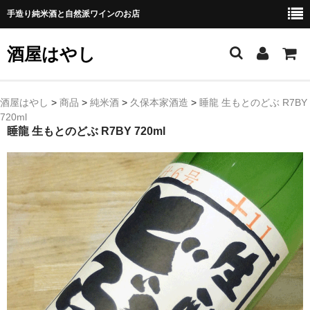
手造り純米酒と自然派ワインのお店
酒屋はやし
ホーム
酒屋はやし
>
商品
>
純米酒
>
久保本家酒造
>
睡龍 生もとのどぶ R7BY
720ml
商品カテゴリー
睡龍 生もとのどぶ R7BY 720ml
純 米 酒
よえもん 川村酒造店（岩手県花巻市）
田从･月下の舞 舞鶴酒造（秋田県横手市）
綿屋 金の井酒造（宮城県栗原市）
大七 大七酒造（福島県二本松市）
宗玄 宗玄酒造（石川県珠洲市）