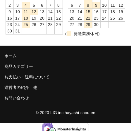
和-リキュール
2
3
4
5
6
7
8
6
7
8
9
10
11
12
9
10
11
12
13
14
15
13
14
15
16
17
18
19
ひやおろし
16
17
18
19
20
21
22
20
21
22
23
24
25
26
23
24
25
26
27
28
29
27
28
29
30
たまり
30
31
(
発送業務休日)
キッコウトミ
南蔵商店
ホーム
商品カテゴリー
お支払い・送料について
運営者の紹介 他
お問い合わせ
© 2020 LIG inc.hayashi-shouten