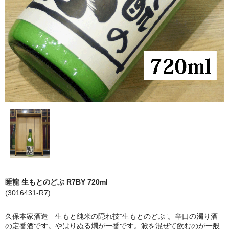
神亀 神亀酒造（埼玉県蓮田市）
隆・丹沢山 川西屋酒造店（神奈川県足柄上郡）
長珍 長珍酒造（愛知県津島市）
天遊琳・伊勢の白酒 タカハシ酒造（三重県四日市市）
るみ子の酒・英・妙の華 森喜酒造（三重県伊賀市）
大治郎・喜量能 畑酒造（滋賀県東近江市）
秋鹿・奥鹿 秋鹿酒造（大阪府豊能郡能勢町）
睡龍・生もとのどぶ 久保本家酒造（奈良県宇陀市）
睡龍 生もとのどぶ R7BY 720ml
竹泉 田治米（兵庫県朝来市）
(3016431-R7)
奥播磨 下村酒造店（兵庫県姫路市安富町）
久保本家酒造 生もと純米の隠れ技”生もとのどぶ”。辛口の濁り酒
の定番酒です。やはりぬる燗が一番です。澱を混ぜて飲むのが一般