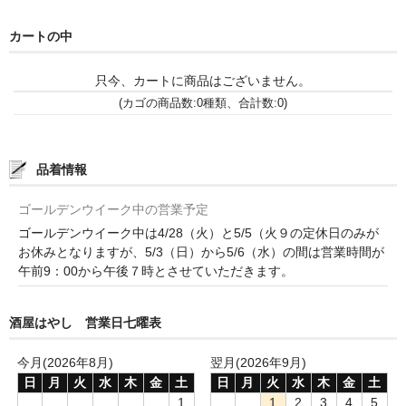
France Languedoc Roussillon / ﾗﾝｸﾞ･ﾄﾞｯｸ･ﾙｰｼｮﾝ
カートの中
Castelmaure（ｶｽtｨﾓｰﾙ協同組合）
只今、カートに商品はございません。
(カゴの商品数:0種類、合計数:0)
Mas Bres（ﾏｽ･ﾌﾞﾚｽ）
France Loire/ﾌﾗﾝｽ・ﾛﾜｰﾙ
品着情報
Domaine des Bois Lucas（ﾄﾞﾒｰﾇ･ﾃﾞ･ﾎﾞｱ･ﾙｶ）
ゴールデンウイーク中の営業予定
Italia/ｲｱﾀﾘｱ
ゴールデンウイーク中は4/28（火）と5/5（火９の定休日のみが
お休みとなりますが、5/3（日）から5/6（水）の間は営業時間が
Abruzzo/ｱﾌﾞﾙｯﾂｫ州
午前9：00から午後７時とさせていただきます。
Fabulas（ﾌｧﾋﾞｭﾗｽ）
酒屋はやし 営業日七曜表
United States of America / ｱﾒﾘｶ合衆国
今月(2026年8月)
翌月(2026年9月)
Broc Cellars（ﾌﾞﾛｯｸ・ｾﾗｰｽﾞ）
日
月
火
水
木
金
土
日
月
火
水
木
金
土
1
1
2
3
4
5