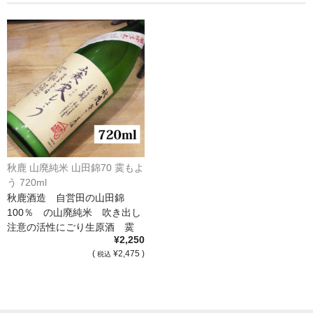
France Champagne /ﾌﾗﾝｽ・ｼｬﾝﾊﾟｰﾆｭ
Petitjean Pienne（ﾌﾟﾁｼﾞｬﾝ･ﾋﾟｴﾝﾇ）
Valerie Frison（ｳﾞｧﾚﾘｰ･ﾌﾘｿﾞﾝ）
France Bourgogone/ﾌﾗﾝｽ･ﾌﾞﾙｺﾞｰﾆｭ
Pattes Loup（ﾊﾟｯﾄ・ﾙｰ）
Marcel Lapierre（ﾏﾙｾﾙ・ﾗﾋﾟｴｰﾙ）
秋鹿 山廃純米 山田錦70 霙もよ
う 720ml
Philippe Jambon（ﾌｨﾘｯﾌﾟ･ｼﾞｬﾝﾎﾞﾝ）
秋鹿酒造 自営田の山田錦
100％ の山廃純米 吹き出し
Roblet Monnot（ﾛﾌﾞﾚ･ﾓﾉ）
注意の活性にごり生原酒 霙
¥2,250
[…]
France Cotes du Rhone /ﾌﾗﾝｽ･ｺｰﾄ･ﾃﾞｭ･ﾛｰﾇ
(
¥2,475 )
税込
Les Vignerons d’Estezargues（ｴｽﾃｻﾞﾙｸﾞ協同組合）
Les Champs Libres（ﾚ･ｼｬﾝ･ﾘｰﾌﾞﾙ）