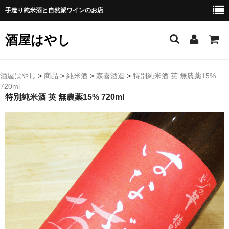
手造り純米酒と自然派ワインのお店
酒屋はやし
ホーム
酒屋はやし
>
商品
>
純米酒
>
森喜酒造
>
特別純米酒 英 無農薬15%
720ml
商品カテゴリー
特別純米酒 英 無農薬15% 720ml
純 米 酒
よえもん 川村酒造店（岩手県花巻市）
田从･月下の舞 舞鶴酒造（秋田県横手市）
綿屋 金の井酒造（宮城県栗原市）
大七 大七酒造（福島県二本松市）
宗玄 宗玄酒造（石川県珠洲市）