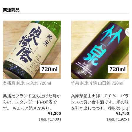
France Champagne /ﾌﾗﾝｽ・ｼｬﾝﾊﾟｰﾆｭ
関連商品
Petitjean Pienne（ﾌﾟﾁｼﾞｬﾝ･ﾋﾟｴﾝﾇ）
Valerie Frison（ｳﾞｧﾚﾘｰ･ﾌﾘｿﾞﾝ）
France Bourgogone/ﾌﾗﾝｽ･ﾌﾞﾙｺﾞｰﾆｭ
Pattes Loup（ﾊﾟｯﾄ・ﾙｰ）
Marcel Lapierre（ﾏﾙｾﾙ・ﾗﾋﾟｴｰﾙ）
Philippe Jambon（ﾌｨﾘｯﾌﾟ･ｼﾞｬﾝﾎﾞﾝ）
奥播磨 純米 火入れ 720ml
竹泉 純米吟醸 山田錦 720ml
Roblet Monnot（ﾛﾌﾞﾚ･ﾓﾉ）
奥播磨ブランド立ち上げた時か
兵庫県産山田錦１００％ バラ
らの、スタンダード純米酒で
ンスの良い食中酒です。米の味
France Cotes du Rhone /ﾌﾗﾝｽ･ｺｰﾄ･ﾃﾞｭ･ﾛｰﾇ
す。 ちょっと渋さがあり、
を引き出しつつも、後味の […]
¥1,300
¥1,750
[…]
Les Vignerons d’Estezargues（ｴｽﾃｻﾞﾙｸﾞ協同組合）
(
¥1,430 )
(
¥1,925 )
税込
税込
Les Champs Libres（ﾚ･ｼｬﾝ･ﾘｰﾌﾞﾙ）