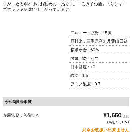
諏訪泉 諏訪酒造（鳥取県八頭郡智頭町）
すが、ぬる燗がぜひお勧めの一品です。「るみ子の酒」よりシャー
プでキレある味に仕上がっています。
✚旭日 旭日酒造（島根県出雲市）
悦凱陣 丸尾本店（香川県琴平市）
アルコール度数 : 15度
旭菊・綾花 旭菊酒造（福岡県久留米市）
原料米 : 三重県産無農薬山田錦
精米歩合 : 60％
本 格 焼 酎
酵母 : 協会６号
小鹿 小鹿酒造（鹿児島県鹿屋市)
日本酒度 : +6
酸度 : 1.5
明るい農村 霧島町蒸留所（鹿児島県霧島市）
アミノ酸度 : 0.7
鶴見 大石酒造（鹿児島県阿久根市）
鉄輪 瑞鷹（熊本県熊本市）
令和6醸造年度
自 然 派 ワ イ ン
¥1,650
在庫状態 : 入荷待ち
(税別)
(
¥1,815 )
税込
France/ﾌﾗﾝｽ
只今お取扱い出来ません