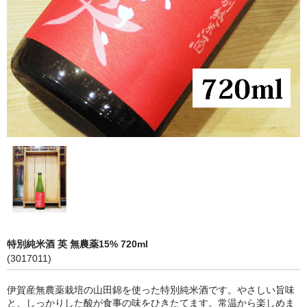
神亀 神亀酒造（埼玉県蓮田市）
隆・丹沢山 川西屋酒造店（神奈川県足柄上郡）
長珍 長珍酒造（愛知県津島市）
天遊琳・伊勢の白酒 タカハシ酒造（三重県四日市市）
るみ子の酒・英・妙の華 森喜酒造（三重県伊賀市）
大治郎・喜量能 畑酒造（滋賀県東近江市）
秋鹿・奥鹿 秋鹿酒造（大阪府豊能郡能勢町）
睡龍・生もとのどぶ 久保本家酒造（奈良県宇陀市）
特別純米酒 英 無農薬15% 720ml
竹泉 田治米（兵庫県朝来市）
(3017011)
奥播磨 下村酒造店（兵庫県姫路市安富町）
伊賀産無農薬栽培の山田錦を使った特別純米酒です。やさしい旨味
と、しっかりした酸が食事の味をひきたてます。常温から楽しめま