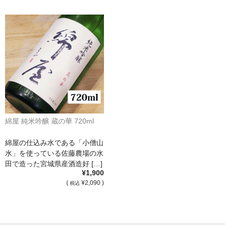
France Languedoc Roussillon / ﾗﾝｸﾞ･ﾄﾞｯｸ･ﾙｰｼｮﾝ
Castelmaure（ｶｽtｨﾓｰﾙ協同組合）
Mas Bres（ﾏｽ･ﾌﾞﾚｽ）
France Loire/ﾌﾗﾝｽ・ﾛﾜｰﾙ
Domaine des Bois Lucas（ﾄﾞﾒｰﾇ･ﾃﾞ･ﾎﾞｱ･ﾙｶ）
綿屋 純米吟醸 蔵の華 720ml
Italia/ｲｱﾀﾘｱ
綿屋の仕込み水である「小僧山
Abruzzo/ｱﾌﾞﾙｯﾂｫ州
水」を使っている佐藤農場の水
田で造った宮城県産酒造好 […]
Fabulas（ﾌｧﾋﾞｭﾗｽ）
¥1,900
(
¥2,090 )
税込
United States of America / ｱﾒﾘｶ合衆国
Broc Cellars（ﾌﾞﾛｯｸ・ｾﾗｰｽﾞ）