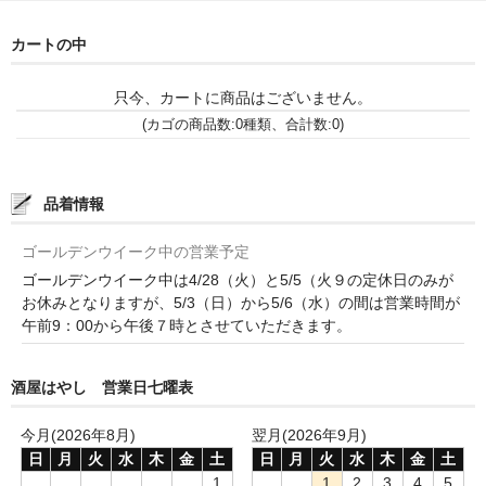
和-リキュール
カートの中
ひやおろし
たまり
只今、カートに商品はございません。
(カゴの商品数:0種類、合計数:0)
キッコウトミ
南蔵商店
品着情報
ゴールデンウイーク中の営業予定
ゴールデンウイーク中は4/28（火）と5/5（火９の定休日のみが
お休みとなりますが、5/3（日）から5/6（水）の間は営業時間が
午前9：00から午後７時とさせていただきます。
酒屋はやし 営業日七曜表
今月(2026年8月)
翌月(2026年9月)
日
月
火
水
木
金
土
日
月
火
水
木
金
土
1
1
2
3
4
5