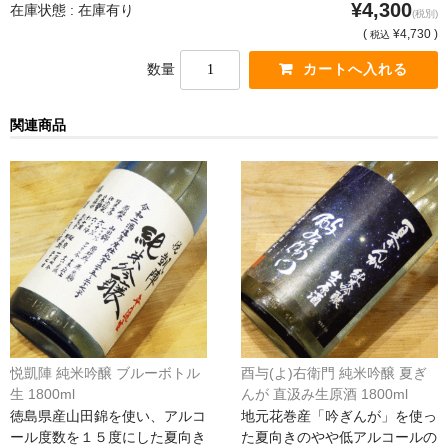
¥4,300
在庫状態 : 在庫有り
(税別)
France Champagne /ﾌﾗﾝｽ・ｼｬﾝﾊﾟｰﾆｭ
(
¥4,730 )
税込
Petitjean Pienne（ﾌﾟﾁｼﾞｬﾝ･ﾋﾟｴﾝﾇ）
数量
Valerie Frison（ｳﾞｧﾚﾘｰ･ﾌﾘｿﾞﾝ）
関連商品
France Bourgogone/ﾌﾗﾝｽ･ﾌﾞﾙｺﾞｰﾆｭ
Pattes Loup（ﾊﾟｯﾄ・ﾙｰ）
Marcel Lapierre（ﾏﾙｾﾙ・ﾗﾋﾟｴｰﾙ）
Philippe Jambon（ﾌｨﾘｯﾌﾟ･ｼﾞｬﾝﾎﾞﾝ）
Roblet Monnot（ﾛﾌﾞﾚ･ﾓﾉ）
France Cotes du Rhone /ﾌﾗﾝｽ･ｺｰﾄ･ﾃﾞｭ･ﾛｰﾇ
悦凱陣 純米吟醸 ブルーボトル
酉与(よ)右衛門 純米吟醸 夏ぎ
生 1800ml
んが 直汲み生原酒 1800ml
Les Vignerons d’Estezargues（ｴｽﾃｻﾞﾙｸﾞ協同組合）
徳島県産山田錦を使い、アルコ
地元花巻産「吟ぎんが」を使っ
ール度数を１５度にした夏向き
た夏向きのやや低アルコールの
Les Champs Libres（ﾚ･ｼｬﾝ･ﾘｰﾌﾞﾙ）