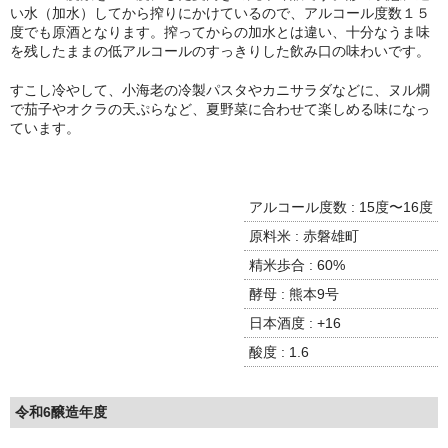
諏訪泉 諏訪酒造（鳥取県八頭郡智頭町）
い水（加水）してから搾りにかけているので、アルコール度数１５
度でも原酒となります。搾ってからの加水とは違い、十分なうま味
✚旭日 旭日酒造（島根県出雲市）
を残したままの低アルコールのすっきりした飲み口の味わいです。
悦凱陣 丸尾本店（香川県琴平市）
すこし冷やして、小海老の冷製パスタやカニサラダなどに、ヌル燗
で茄子やオクラの天ぷらなど、夏野菜に合わせて楽しめる味になっ
ています。
旭菊・綾花 旭菊酒造（福岡県久留米市）
本 格 焼 酎
アルコール度数 : 15度〜16度
小鹿 小鹿酒造（鹿児島県鹿屋市)
原料米 : 赤磐雄町
明るい農村 霧島町蒸留所（鹿児島県霧島市）
精米歩合 : 60%
酵母 : 熊本9号
鶴見 大石酒造（鹿児島県阿久根市）
日本酒度 : +16
鉄輪 瑞鷹（熊本県熊本市）
酸度 : 1.6
自 然 派 ワ イ ン
令和6醸造年度
France/ﾌﾗﾝｽ