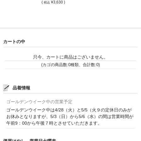
和-リキュール
(
¥3,630 )
税込
ひやおろし
たまり
キッコウトミ
カートの中
南蔵商店
只今、カートに商品はございません。
(カゴの商品数:0種類、合計数:0)
品着情報
ゴールデンウイーク中の営業予定
ゴールデンウイーク中は4/28（火）と5/5（火９の定休日のみが
お休みとなりますが、5/3（日）から5/6（水）の間は営業時間が
午前9：00から午後７時とさせていただきます。
酒屋はやし 営業日七曜表