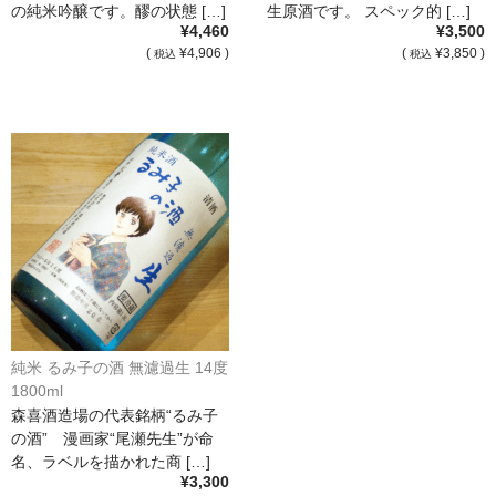
の純米吟醸です。醪の状態 […]
生原酒です。 スペック的 […]
¥4,460
¥3,500
France Languedoc Roussillon / ﾗﾝｸﾞ･ﾄﾞｯｸ･ﾙｰｼｮﾝ
(
¥4,906 )
(
¥3,850 )
税込
税込
Castelmaure（ｶｽtｨﾓｰﾙ協同組合）
Mas Bres（ﾏｽ･ﾌﾞﾚｽ）
France Loire/ﾌﾗﾝｽ・ﾛﾜｰﾙ
Domaine des Bois Lucas（ﾄﾞﾒｰﾇ･ﾃﾞ･ﾎﾞｱ･ﾙｶ）
Italia/ｲｱﾀﾘｱ
Abruzzo/ｱﾌﾞﾙｯﾂｫ州
Fabulas（ﾌｧﾋﾞｭﾗｽ）
純米 るみ子の酒 無濾過生 14度
1800ml
United States of America / ｱﾒﾘｶ合衆国
森喜酒造場の代表銘柄“るみ子
の酒” 漫画家“尾瀬先生”が命
Broc Cellars（ﾌﾞﾛｯｸ・ｾﾗｰｽﾞ）
名、ラベルを描かれた商 […]
¥3,300