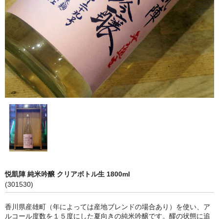
神亀 神亀酒造（埼玉県蓮田市）
隆・丹沢山 川西屋酒造店（神奈川県足柄上郡）
長珍 長珍酒造（愛知県津島市）
天遊琳・伊勢の白酒 タカハシ酒造（三重県四日市市）
るみ子の酒・英・妙の華 森喜酒造（三重県伊賀市）
大治郎・喜量能 畑酒造（滋賀県東近江市）
秋鹿・奥鹿 秋鹿酒造（大阪府豊能郡能勢町）
睡龍・生もとのどぶ 久保本家酒造（奈良県宇陀市）
悦凱陣 純米吟醸 クリアボトル生 1800ml
竹泉 田治米（兵庫県朝来市）
(301530)
奥播磨 下村酒造店（兵庫県姫路市安富町）
香川県産雄町（年によっては産地ブレンドの場合あり）を使い、ア
ルコール度数を１５度にした夏向きの純米吟醸です。醪の状態に追