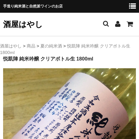
手造り純米酒と自然派ワインのお店
酒屋はやし
ホーム
酒屋はやし
>
商品
>
夏の純米酒
>
悦凱陣 純米吟醸 クリアボトル生
1800ml
商品カテゴリー
悦凱陣 純米吟醸 クリアボトル生 1800ml
純 米 酒
よえもん 川村酒造店（岩手県花巻市）
田从･月下の舞 舞鶴酒造（秋田県横手市）
綿屋 金の井酒造（宮城県栗原市）
大七 大七酒造（福島県二本松市）
宗玄 宗玄酒造（石川県珠洲市）