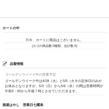
France Languedoc Roussillon / ﾗﾝｸﾞ･ﾄﾞｯｸ･ﾙｰｼｮﾝ
Castelmaure（ｶｽtｨﾓｰﾙ協同組合）
カートの中
Mas Bres（ﾏｽ･ﾌﾞﾚｽ）
France Loire/ﾌﾗﾝｽ・ﾛﾜｰﾙ
只今、カートに商品はございません。
(カゴの商品数:0種類、合計数:0)
Domaine des Bois Lucas（ﾄﾞﾒｰﾇ･ﾃﾞ･ﾎﾞｱ･ﾙｶ）
Italia/ｲｱﾀﾘｱ
品着情報
Abruzzo/ｱﾌﾞﾙｯﾂｫ州
ゴールデンウイーク中の営業予定
Fabulas（ﾌｧﾋﾞｭﾗｽ）
ゴールデンウイーク中は4/28（火）と5/5（火９の定休日のみが
お休みとなりますが、5/3（日）から5/6（水）の間は営業時間が
United States of America / ｱﾒﾘｶ合衆国
午前9：00から午後７時とさせていただきます。
Broc Cellars（ﾌﾞﾛｯｸ・ｾﾗｰｽﾞ）
酒屋はやし 営業日七曜表