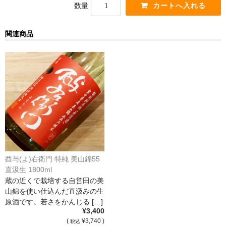
数量
France Champagne /ﾌﾗﾝｽ・ｼｬﾝﾊﾟｰﾆｭ
Petitjean Pienne（ﾌﾟﾁｼﾞｬﾝ･ﾋﾟｴﾝﾇ）
関連商品
Valerie Frison（ｳﾞｧﾚﾘｰ･ﾌﾘｿﾞﾝ）
France Bourgogone/ﾌﾗﾝｽ･ﾌﾞﾙｺﾞｰﾆｭ
Pattes Loup（ﾊﾟｯﾄ・ﾙｰ）
Marcel Lapierre（ﾏﾙｾﾙ・ﾗﾋﾟｴｰﾙ）
Philippe Jambon（ﾌｨﾘｯﾌﾟ･ｼﾞｬﾝﾎﾞﾝ）
Roblet Monnot（ﾛﾌﾞﾚ･ﾓﾉ）
酉与(よ)右衛門 特純 美山錦55
直汲生 1800ml
France Cotes du Rhone /ﾌﾗﾝｽ･ｺｰﾄ･ﾃﾞｭ･ﾛｰﾇ
蔵の近くで栽培する自営田の美
山錦を使い仕込んだ直汲みの生
Les Vignerons d’Estezargues（ｴｽﾃｻﾞﾙｸﾞ協同組合）
原酒です。若さをかんじる […]
¥3,400
Les Champs Libres（ﾚ･ｼｬﾝ･ﾘｰﾌﾞﾙ）
(
¥3,740 )
税込