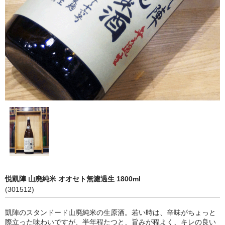
神亀 神亀酒造（埼玉県蓮田市）
隆・丹沢山 川西屋酒造店（神奈川県足柄上郡）
長珍 長珍酒造（愛知県津島市）
天遊琳・伊勢の白酒 タカハシ酒造（三重県四日市市）
るみ子の酒・英・妙の華 森喜酒造（三重県伊賀市）
大治郎・喜量能 畑酒造（滋賀県東近江市）
秋鹿・奥鹿 秋鹿酒造（大阪府豊能郡能勢町）
睡龍・生もとのどぶ 久保本家酒造（奈良県宇陀市）
悦凱陣 山廃純米 オオセト無濾過生 1800ml
竹泉 田治米（兵庫県朝来市）
(301512)
奥播磨 下村酒造店（兵庫県姫路市安富町）
凱陣のスタンドード山廃純米の生原酒。若い時は、辛味がちょっと
際立った味わいですが、半年程たつと、旨みが程よく、キレの良い