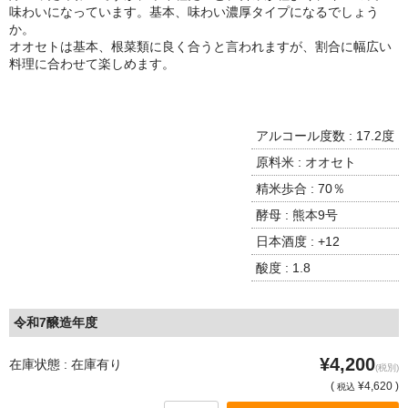
諏訪泉 諏訪酒造（鳥取県八頭郡智頭町）
味わいになっています。基本、味わい濃厚タイプになるでしょう
か。
✚旭日 旭日酒造（島根県出雲市）
オオセトは基本、根菜類に良く合うと言われますが、割合に幅広い
料理に合わせて楽しめます。
悦凱陣 丸尾本店（香川県琴平市）
旭菊・綾花 旭菊酒造（福岡県久留米市）
アルコール度数 : 17.2度
本 格 焼 酎
原料米 : オオセト
精米歩合 : 70％
小鹿 小鹿酒造（鹿児島県鹿屋市)
酵母 : 熊本9号
明るい農村 霧島町蒸留所（鹿児島県霧島市）
日本酒度 : +12
酸度 : 1.8
鶴見 大石酒造（鹿児島県阿久根市）
鉄輪 瑞鷹（熊本県熊本市）
令和7醸造年度
自 然 派 ワ イ ン
¥4,200
在庫状態 : 在庫有り
(税別)
France/ﾌﾗﾝｽ
(
¥4,620 )
税込