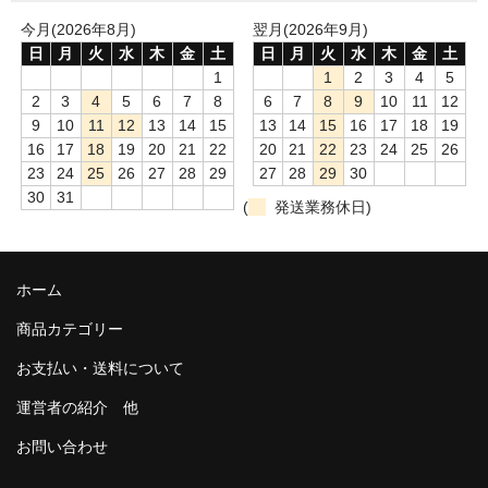
和-リキュール
今月(2026年8月)
翌月(2026年9月)
ひやおろし
日
月
火
水
木
金
土
日
月
火
水
木
金
土
1
1
2
3
4
5
たまり
2
3
4
5
6
7
8
6
7
8
9
10
11
12
9
10
11
12
13
14
15
13
14
15
16
17
18
19
キッコウトミ
16
17
18
19
20
21
22
20
21
22
23
24
25
26
23
24
25
26
27
28
29
27
28
29
30
南蔵商店
30
31
(
発送業務休日)
ホーム
商品カテゴリー
お支払い・送料について
運営者の紹介 他
お問い合わせ