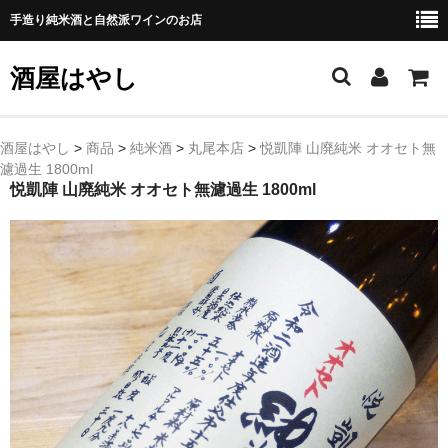
手造り純米酒と自然派ワインのお店
酒屋はやし
ホーム
酒屋はやし
>
商品
>
純米酒
>
丸尾本店
>
悦凱陣 山廃純米 オオセト無
濾過生 1800ml
商品カテゴリー
悦凱陣 山廃純米 オオセト無濾過生 1800ml
純 米 酒
よえもん 川村酒造店（岩手県花巻市）
田从･月下の舞 舞鶴酒造（秋田県横手市）
綿屋 金の井酒造（宮城県栗原市）
大七 大七酒造（福島県二本松市）
宗玄 宗玄酒造（石川県珠洲市）