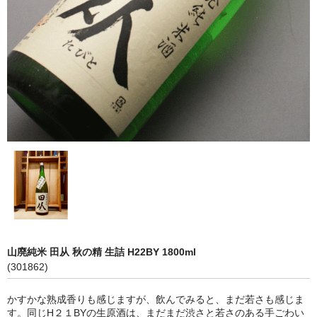
神亀 神亀酒造（埼玉県蓮田市）
隆・丹沢山 川西屋酒造店（神奈川県足柄上郡）
長珍 長珍酒造（愛知県津島市）
天遊琳・伊勢の白酒 タカハシ酒造（三重県四日市市）
るみ子の酒・英・妙の華 森喜酒造（三重県伊賀市）
大治郎・喜量能 畑酒造（滋賀県東近江市）
秋鹿・奥鹿 秋鹿酒造（大阪府豊能郡能勢町）
睡龍・生もとのどぶ 久保本家酒造（奈良県宇陀市）
山廃純米 田从 秋の精 生詰 H22BY 1800ml
竹泉 田治米（兵庫県朝来市）
(301862)
奥播磨 下村酒造店（兵庫県姫路市安富町）
かすかな熟成香りも感じますが、飲んでみると、まだ若さも感じま
す。同じH２１BYの生原酒は、まだまだ渋さと若さのある手ごわい