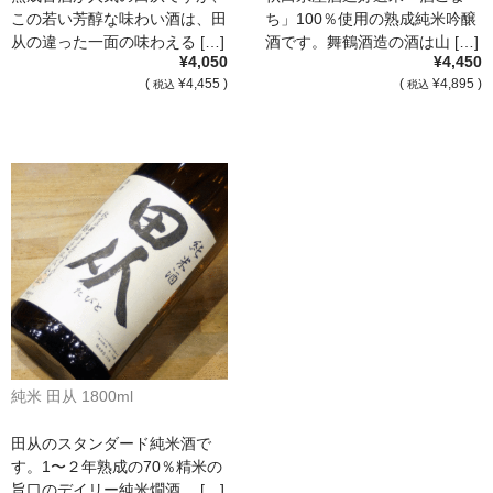
この若い芳醇な味わい酒は、田
ち」100％使用の熟成純米吟醸
France Languedoc Roussillon / ﾗﾝｸﾞ･ﾄﾞｯｸ･ﾙｰｼｮﾝ
从の違った一面の味わえる […]
酒です。舞鶴酒造の酒は山 […]
¥4,050
¥4,450
Castelmaure（ｶｽtｨﾓｰﾙ協同組合）
(
¥4,455 )
(
¥4,895 )
税込
税込
Mas Bres（ﾏｽ･ﾌﾞﾚｽ）
France Loire/ﾌﾗﾝｽ・ﾛﾜｰﾙ
Domaine des Bois Lucas（ﾄﾞﾒｰﾇ･ﾃﾞ･ﾎﾞｱ･ﾙｶ）
Italia/ｲｱﾀﾘｱ
Abruzzo/ｱﾌﾞﾙｯﾂｫ州
Fabulas（ﾌｧﾋﾞｭﾗｽ）
純米 田从 1800ml
United States of America / ｱﾒﾘｶ合衆国
田从のスタンダード純米酒で
Broc Cellars（ﾌﾞﾛｯｸ・ｾﾗｰｽﾞ）
す。1〜２年熟成の70％精米の
旨口のデイリー純米燗酒。 […]