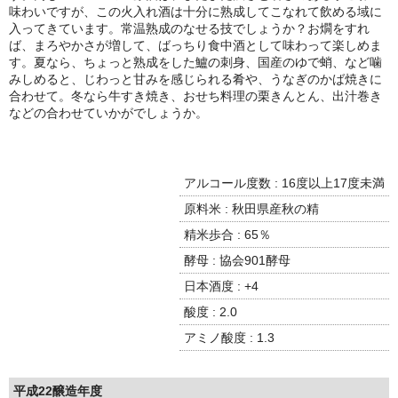
諏訪泉 諏訪酒造（鳥取県八頭郡智頭町）
味わいですが、この火入れ酒は十分に熟成してこなれて飲める域に
入ってきています。常温熟成のなせる技でしょうか？お燗をすれ
✚旭日 旭日酒造（島根県出雲市）
ば、まろやかさが増して、ばっちり食中酒として味わって楽しめま
す。夏なら、ちょっと熟成をした鱸の刺身、国産のゆで蛸、など噛
悦凱陣 丸尾本店（香川県琴平市）
みしめると、じわっと甘みを感じられる肴や、うなぎのかば焼きに
合わせて。冬なら牛すき焼き、おせち料理の栗きんとん、出汁巻き
などの合わせていかがでしょうか。
旭菊・綾花 旭菊酒造（福岡県久留米市）
本 格 焼 酎
アルコール度数 : 16度以上17度未満
小鹿 小鹿酒造（鹿児島県鹿屋市)
原料米 : 秋田県産秋の精
明るい農村 霧島町蒸留所（鹿児島県霧島市）
精米歩合 : 65％
酵母 : 協会901酵母
鶴見 大石酒造（鹿児島県阿久根市）
日本酒度 : +4
鉄輪 瑞鷹（熊本県熊本市）
酸度 : 2.0
アミノ酸度 : 1.3
自 然 派 ワ イ ン
France/ﾌﾗﾝｽ
平成22醸造年度