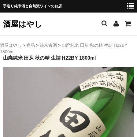
手造り純米酒と自然派ワインのお店
酒屋はやし
ホーム
酒屋はやし
>
商品
>
純米古酒
>
山廃純米 田从 秋の精 生詰 H22BY
1800ml
商品カテゴリー
山廃純米 田从 秋の精 生詰 H22BY 1800ml
純 米 酒
よえもん 川村酒造店（岩手県花巻市）
田从･月下の舞 舞鶴酒造（秋田県横手市）
綿屋 金の井酒造（宮城県栗原市）
大七 大七酒造（福島県二本松市）
宗玄 宗玄酒造（石川県珠洲市）