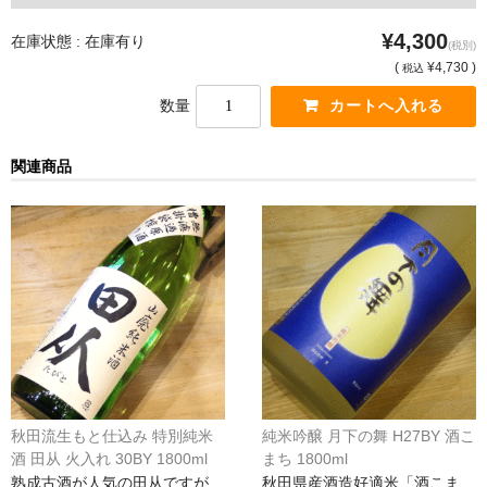
France Champagne /ﾌﾗﾝｽ・ｼｬﾝﾊﾟｰﾆｭ
¥4,300
在庫状態 : 在庫有り
(税別)
Petitjean Pienne（ﾌﾟﾁｼﾞｬﾝ･ﾋﾟｴﾝﾇ）
(
¥4,730 )
税込
数量
Valerie Frison（ｳﾞｧﾚﾘｰ･ﾌﾘｿﾞﾝ）
France Bourgogone/ﾌﾗﾝｽ･ﾌﾞﾙｺﾞｰﾆｭ
関連商品
Pattes Loup（ﾊﾟｯﾄ・ﾙｰ）
Marcel Lapierre（ﾏﾙｾﾙ・ﾗﾋﾟｴｰﾙ）
Philippe Jambon（ﾌｨﾘｯﾌﾟ･ｼﾞｬﾝﾎﾞﾝ）
Roblet Monnot（ﾛﾌﾞﾚ･ﾓﾉ）
France Cotes du Rhone /ﾌﾗﾝｽ･ｺｰﾄ･ﾃﾞｭ･ﾛｰﾇ
Les Vignerons d’Estezargues（ｴｽﾃｻﾞﾙｸﾞ協同組合）
秋田流生もと仕込み 特別純米
純米吟醸 月下の舞 H27BY 酒こ
酒 田从 火入れ 30BY 1800ml
まち 1800ml
Les Champs Libres（ﾚ･ｼｬﾝ･ﾘｰﾌﾞﾙ）
熟成古酒が人気の田从ですが、
秋田県産酒造好適米「酒こま