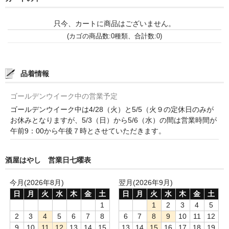
和-リキュール
只今、カートに商品はございません。
ひやおろし
(カゴの商品数:0種類、合計数:0)
たまり
キッコウトミ
品着情報
南蔵商店
ゴールデンウイーク中の営業予定
ゴールデンウイーク中は4/28（火）と5/5（火９の定休日のみが
お休みとなりますが、5/3（日）から5/6（水）の間は営業時間が
午前9：00から午後７時とさせていただきます。
酒屋はやし 営業日七曜表
今月(2026年8月)
翌月(2026年9月)
日
月
火
水
木
金
土
日
月
火
水
木
金
土
1
1
2
3
4
5
2
3
4
5
6
7
8
6
7
8
9
10
11
12
9
10
11
12
13
14
15
13
14
15
16
17
18
19