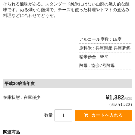
諏訪泉 諏訪酒造（鳥取県八頭郡智頭町）
そられる酸味がある。スタンダード純米にはない山廃の魅力的な酸
味です。ぬる燗から熱燗で、チーズを使った料理やトマトの煮込み
✚旭日 旭日酒造（島根県出雲市）
料理などに合わせてどうぞ。
悦凱陣 丸尾本店（香川県琴平市）
アルコール度数 : 16度
旭菊・綾花 旭菊酒造（福岡県久留米市）
原料米 : 兵庫県産 兵庫夢錦
本 格 焼 酎
精米歩合 : 55％
小鹿 小鹿酒造（鹿児島県鹿屋市)
酵母 : 協会7号酵母
明るい農村 霧島町蒸留所（鹿児島県霧島市）
平成30醸造年度
鶴見 大石酒造（鹿児島県阿久根市）
¥1,382
在庫状態 : 在庫僅少
(税別)
鉄輪 瑞鷹（熊本県熊本市）
(
¥1,520 )
税込
数量
自 然 派 ワ イ ン
France/ﾌﾗﾝｽ
関連商品