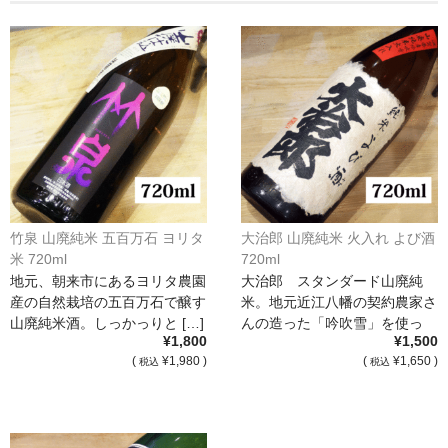
France Champagne /ﾌﾗﾝｽ・ｼｬﾝﾊﾟｰﾆｭ
Petitjean Pienne（ﾌﾟﾁｼﾞｬﾝ･ﾋﾟｴﾝﾇ）
Valerie Frison（ｳﾞｧﾚﾘｰ･ﾌﾘｿﾞﾝ）
France Bourgogone/ﾌﾗﾝｽ･ﾌﾞﾙｺﾞｰﾆｭ
Pattes Loup（ﾊﾟｯﾄ・ﾙｰ）
Marcel Lapierre（ﾏﾙｾﾙ・ﾗﾋﾟｴｰﾙ）
竹泉 山廃純米 五百万石 ヨリタ
大治郎 山廃純米 火入れ よび酒
米 720ml
720ml
Philippe Jambon（ﾌｨﾘｯﾌﾟ･ｼﾞｬﾝﾎﾞﾝ）
地元、朝来市にあるヨリタ農園
大治郎 スタンダード山廃純
産の自然栽培の五百万石で醸す
米。地元近江八幡の契約農家さ
Roblet Monnot（ﾛﾌﾞﾚ･ﾓﾉ）
山廃純米酒。しっかっりと […]
んの造った「吟吹雪」を使っ
¥1,800
¥1,500
[…]
France Cotes du Rhone /ﾌﾗﾝｽ･ｺｰﾄ･ﾃﾞｭ･ﾛｰﾇ
(
¥1,980 )
(
¥1,650 )
税込
税込
Les Vignerons d’Estezargues（ｴｽﾃｻﾞﾙｸﾞ協同組合）
Les Champs Libres（ﾚ･ｼｬﾝ･ﾘｰﾌﾞﾙ）