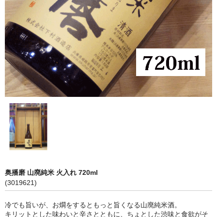
神亀 神亀酒造（埼玉県蓮田市）
隆・丹沢山 川西屋酒造店（神奈川県足柄上郡）
長珍 長珍酒造（愛知県津島市）
天遊琳・伊勢の白酒 タカハシ酒造（三重県四日市市）
るみ子の酒・英・妙の華 森喜酒造（三重県伊賀市）
大治郎・喜量能 畑酒造（滋賀県東近江市）
秋鹿・奥鹿 秋鹿酒造（大阪府豊能郡能勢町）
睡龍・生もとのどぶ 久保本家酒造（奈良県宇陀市）
奥播磨 山廃純米 火入れ 720ml
竹泉 田治米（兵庫県朝来市）
(3019621)
奥播磨 下村酒造店（兵庫県姫路市安富町）
冷でも旨いが、お燗をするともっと旨くなる山廃純米酒。
キリットとした味わいと辛さとともに、ちょとした渋味と食欲がそ