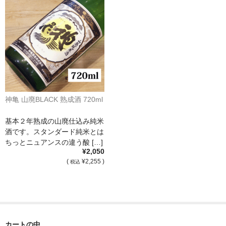
France Languedoc Roussillon / ﾗﾝｸﾞ･ﾄﾞｯｸ･ﾙｰｼｮﾝ
Castelmaure（ｶｽtｨﾓｰﾙ協同組合）
Mas Bres（ﾏｽ･ﾌﾞﾚｽ）
France Loire/ﾌﾗﾝｽ・ﾛﾜｰﾙ
神亀 山廃BLACK 熟成酒 720ml
Domaine des Bois Lucas（ﾄﾞﾒｰﾇ･ﾃﾞ･ﾎﾞｱ･ﾙｶ）
基本２年熟成の山廃仕込み純米
Italia/ｲｱﾀﾘｱ
酒です。スタンダード純米とは
ちっとニュアンスの違う酸 […]
Abruzzo/ｱﾌﾞﾙｯﾂｫ州
¥2,050
(
¥2,255 )
税込
Fabulas（ﾌｧﾋﾞｭﾗｽ）
United States of America / ｱﾒﾘｶ合衆国
Broc Cellars（ﾌﾞﾛｯｸ・ｾﾗｰｽﾞ）
カートの中