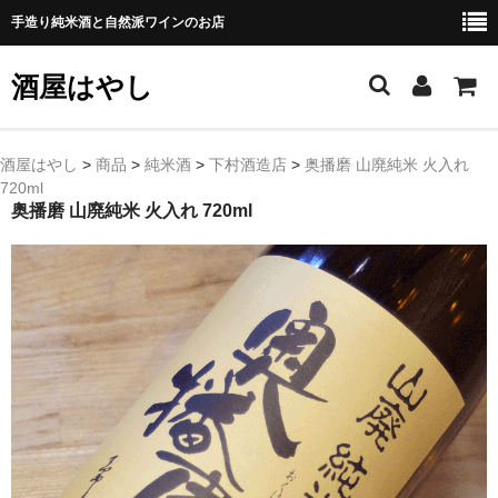
手造り純米酒と自然派ワインのお店
酒屋はやし
ホーム
酒屋はやし
>
商品
>
純米酒
>
下村酒造店
>
奥播磨 山廃純米 火入れ
720ml
商品カテゴリー
奥播磨 山廃純米 火入れ 720ml
純 米 酒
よえもん 川村酒造店（岩手県花巻市）
田从･月下の舞 舞鶴酒造（秋田県横手市）
綿屋 金の井酒造（宮城県栗原市）
大七 大七酒造（福島県二本松市）
宗玄 宗玄酒造（石川県珠洲市）