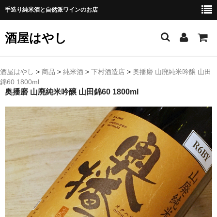
手造り純米酒と自然派ワインのお店
酒屋はやし
ホーム
酒屋はやし
>
商品
>
純米酒
>
下村酒造店
>
奥播磨 山廃純米吟醸 山田
錦60 1800ml
商品カテゴリー
奥播磨 山廃純米吟醸 山田錦60 1800ml
純 米 酒
よえもん 川村酒造店（岩手県花巻市）
田从･月下の舞 舞鶴酒造（秋田県横手市）
綿屋 金の井酒造（宮城県栗原市）
大七 大七酒造（福島県二本松市）
宗玄 宗玄酒造（石川県珠洲市）