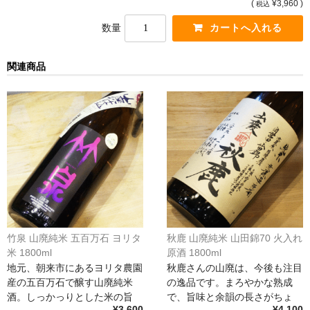
(
¥3,960 )
税込
France Champagne /ﾌﾗﾝｽ・ｼｬﾝﾊﾟｰﾆｭ
数量
Petitjean Pienne（ﾌﾟﾁｼﾞｬﾝ･ﾋﾟｴﾝﾇ）
関連商品
Valerie Frison（ｳﾞｧﾚﾘｰ･ﾌﾘｿﾞﾝ）
France Bourgogone/ﾌﾗﾝｽ･ﾌﾞﾙｺﾞｰﾆｭ
Pattes Loup（ﾊﾟｯﾄ・ﾙｰ）
Marcel Lapierre（ﾏﾙｾﾙ・ﾗﾋﾟｴｰﾙ）
Philippe Jambon（ﾌｨﾘｯﾌﾟ･ｼﾞｬﾝﾎﾞﾝ）
Roblet Monnot（ﾛﾌﾞﾚ･ﾓﾉ）
竹泉 山廃純米 五百万石 ヨリタ
秋鹿 山廃純米 山田錦70 火入れ
France Cotes du Rhone /ﾌﾗﾝｽ･ｺｰﾄ･ﾃﾞｭ･ﾛｰﾇ
米 1800ml
原酒 1800ml
地元、朝来市にあるヨリタ農園
秋鹿さんの山廃は、今後も注目
Les Vignerons d’Estezargues（ｴｽﾃｻﾞﾙｸﾞ協同組合）
産の五百万石で醸す山廃純米
の逸品です。まろやかな熟成
酒。しっかっりとした米の旨
で、旨味と余韻の長さがちょ
Les Champs Libres（ﾚ･ｼｬﾝ･ﾘｰﾌﾞﾙ）
¥3,600
¥4,100