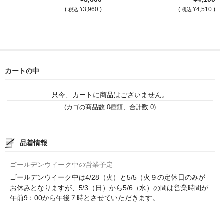
[…]
[…]
(
¥3,960 )
(
¥4,510 )
税込
税込
France Languedoc Roussillon / ﾗﾝｸﾞ･ﾄﾞｯｸ･ﾙｰｼｮﾝ
Castelmaure（ｶｽtｨﾓｰﾙ協同組合）
Mas Bres（ﾏｽ･ﾌﾞﾚｽ）
カートの中
France Loire/ﾌﾗﾝｽ・ﾛﾜｰﾙ
只今、カートに商品はございません。
Domaine des Bois Lucas（ﾄﾞﾒｰﾇ･ﾃﾞ･ﾎﾞｱ･ﾙｶ）
(カゴの商品数:0種類、合計数:0)
Italia/ｲｱﾀﾘｱ
Abruzzo/ｱﾌﾞﾙｯﾂｫ州
品着情報
Fabulas（ﾌｧﾋﾞｭﾗｽ）
ゴールデンウイーク中の営業予定
ゴールデンウイーク中は4/28（火）と5/5（火９の定休日のみが
United States of America / ｱﾒﾘｶ合衆国
お休みとなりますが、5/3（日）から5/6（水）の間は営業時間が
午前9：00から午後７時とさせていただきます。
Broc Cellars（ﾌﾞﾛｯｸ・ｾﾗｰｽﾞ）