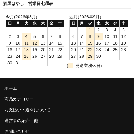
和-リキュール
酒屋はやし 営業日七曜表
ひやおろし
今月(2026年8月)
翌月(2026年9月)
日
月
火
水
木
金
土
日
月
火
水
木
金
土
たまり
1
1
2
3
4
5
2
3
4
5
6
7
8
6
7
8
9
10
11
12
キッコウトミ
9
10
11
12
13
14
15
13
14
15
16
17
18
19
16
17
18
19
20
21
22
20
21
22
23
24
25
26
南蔵商店
23
24
25
26
27
28
29
27
28
29
30
30
31
(
発送業務休日)
ホーム
商品カテゴリー
お支払い・送料について
運営者の紹介 他
お問い合わせ