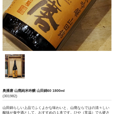
神亀 神亀酒造（埼玉県蓮田市）
隆・丹沢山 川西屋酒造店（神奈川県足柄上郡）
長珍 長珍酒造（愛知県津島市）
天遊琳・伊勢の白酒 タカハシ酒造（三重県四日市市）
るみ子の酒・英・妙の華 森喜酒造（三重県伊賀市）
大治郎・喜量能 畑酒造（滋賀県東近江市）
秋鹿・奥鹿 秋鹿酒造（大阪府豊能郡能勢町）
睡龍・生もとのどぶ 久保本家酒造（奈良県宇陀市）
奥播磨 山廃純米吟醸 山田錦60 1800ml
竹泉 田治米（兵庫県朝来市）
(301982)
奥播磨 下村酒造店（兵庫県姫路市安富町）
山田錦らしい上品でふくよかな味わいと、山廃ならではの清々しい
酸味が食中酒として、おすすめの１本です。ひや（常温）でも硬さ