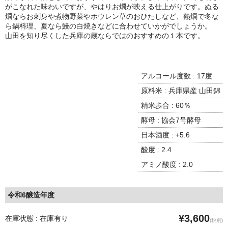
諏訪泉 諏訪酒造（鳥取県八頭郡智頭町）
がこなれた味わいですが、やはりお燗が映える仕上がりです。ぬる
燗ならお刺身や煮物野菜やホウレン草のおひたしなど、熱燗で冬な
✚旭日 旭日酒造（島根県出雲市）
ら鍋料理、夏なら鰻の白焼きなどに合わせていかがでしょうか。
山田を知り尽くした兵庫の蔵ならではのおすすめの１本です。
悦凱陣 丸尾本店（香川県琴平市）
旭菊・綾花 旭菊酒造（福岡県久留米市）
アルコール度数 : 17度
本 格 焼 酎
原料米 : 兵庫県産 山田錦
精米歩合 : 60％
小鹿 小鹿酒造（鹿児島県鹿屋市)
酵母 : 協会7号酵母
明るい農村 霧島町蒸留所（鹿児島県霧島市）
日本酒度 : +5.6
酸度 : 2.4
鶴見 大石酒造（鹿児島県阿久根市）
アミノ酸度 : 2.0
鉄輪 瑞鷹（熊本県熊本市）
自 然 派 ワ イ ン
令和6醸造年度
France/ﾌﾗﾝｽ
¥3,600
在庫状態 : 在庫有り
(税別)