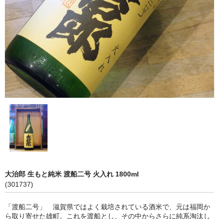
神亀 神亀酒造（埼玉県蓮田市）
隆・丹沢山 川西屋酒造店（神奈川県足柄上郡）
長珍 長珍酒造（愛知県津島市）
天遊琳・伊勢の白酒 タカハシ酒造（三重県四日市市）
るみ子の酒・英・妙の華 森喜酒造（三重県伊賀市）
大治郎・喜量能 畑酒造（滋賀県東近江市）
秋鹿・奥鹿 秋鹿酒造（大阪府豊能郡能勢町）
睡龍・生もとのどぶ 久保本家酒造（奈良県宇陀市）
大治郎 生もと純米 渡船二号 火入れ 1800ml
竹泉 田治米（兵庫県朝来市）
(301737)
奥播磨 下村酒造店（兵庫県姫路市安富町）
「渡船二号」 滋賀県ではよく栽培されている酒米で、元は福岡か
ら取り寄せた雄町。これを渡船とし、その中からさらに純系淘汰し