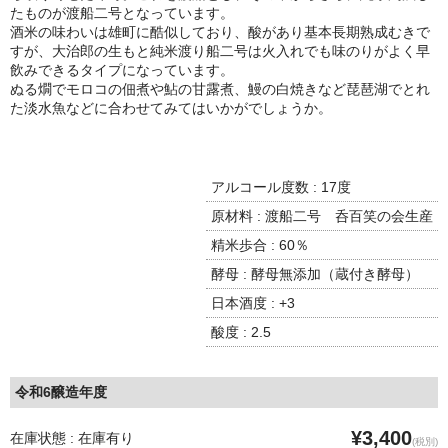
諏訪泉 諏訪酒造（鳥取県八頭郡智頭町）
たものが渡船二号となっています。
酒米の味わいは雄町に酷似しており、酸があり基本長期熟成むきで
✚旭日 旭日酒造（島根県出雲市）
すが、大治郎の生もと純米渡り船二号は火入れでも味のりがよく早
飲みできるタイプになっています。
悦凱陣 丸尾本店（香川県琴平市）
ぬる燗でモロコの佃煮や鮎の甘露煮、鰻の白焼きなど琵琶湖でとれ
た淡水魚などに合わせてみてはいかがでしょうか。
旭菊・綾花 旭菊酒造（福岡県久留米市）
本 格 焼 酎
アルコール度数 : 17度
小鹿 小鹿酒造（鹿児島県鹿屋市)
原材料 : 渡船二号 呑百笑の会生産
精米歩合 : 60％
明るい農村 霧島町蒸留所（鹿児島県霧島市）
酵母 : 酵母無添加（蔵付き酵母）
鶴見 大石酒造（鹿児島県阿久根市）
日本酒度 : +3
酸度 : 2.5
鉄輪 瑞鷹（熊本県熊本市）
自 然 派 ワ イ ン
令和6醸造年度
France/ﾌﾗﾝｽ
¥3,400
在庫状態 : 在庫有り
(税別)