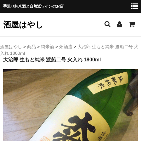
手造り純米酒と自然派ワインのお店
酒屋はやし
ホーム
酒屋はやし
>
商品
>
純米酒
>
畑酒造
>
大治郎 生もと純米 渡船二号 火
入れ 1800ml
商品カテゴリー
大治郎 生もと純米 渡船二号 火入れ 1800ml
純 米 酒
よえもん 川村酒造店（岩手県花巻市）
田从･月下の舞 舞鶴酒造（秋田県横手市）
綿屋 金の井酒造（宮城県栗原市）
大七 大七酒造（福島県二本松市）
宗玄 宗玄酒造（石川県珠洲市）