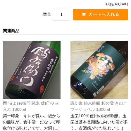
(
¥3,740 )
税込
France Champagne /ﾌﾗﾝｽ・ｼｬﾝﾊﾟｰﾆｭ
数量
Petitjean Pienne（ﾌﾟﾁｼﾞｬﾝ･ﾋﾟｴﾝﾇ）
Valerie Frison（ｳﾞｧﾚﾘｰ･ﾌﾘｿﾞﾝ）
関連商品
France Bourgogone/ﾌﾗﾝｽ･ﾌﾞﾙｺﾞｰﾆｭ
Pattes Loup（ﾊﾟｯﾄ・ﾙｰ）
Marcel Lapierre（ﾏﾙｾﾙ・ﾗﾋﾟｴｰﾙ）
Philippe Jambon（ﾌｨﾘｯﾌﾟ･ｼﾞｬﾝﾎﾞﾝ）
Roblet Monnot（ﾛﾌﾞﾚ･ﾓﾉ）
酉与(よ)右衛門 純米 雄町70 火
諏訪泉 純米吟醸 杉の雫 きのこ
France Cotes du Rhone /ﾌﾗﾝｽ･ｺｰﾄ･ﾃﾞｭ･ﾛｰﾇ
入れ 1800ml
ブーケラベル 1800ml
第一印象 キレが良い。後から
玉栄100％使用の純米吟醸。玉
Les Vignerons d’Estezargues（ｴｽﾃｻﾞﾙｸﾞ協同組合）
の酸味が、食中酒 だなって印
栄は基本長期熟に向いた酒が多
象付ける味わいです。お燗 […]
く、古酒感がでた味わい […]
Les Champs Libres（ﾚ･ｼｬﾝ･ﾘｰﾌﾞﾙ）