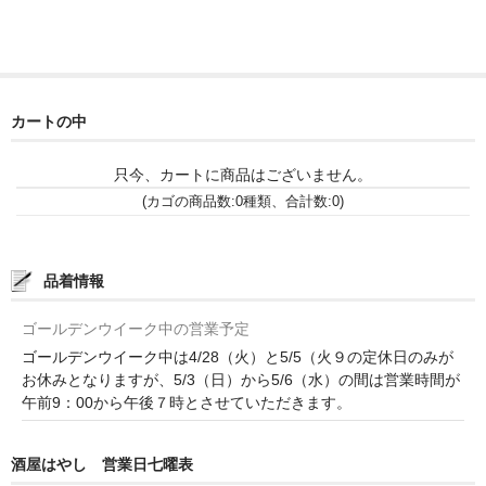
和-リキュール
ひやおろし
たまり
カートの中
キッコウトミ
只今、カートに商品はございません。
南蔵商店
(カゴの商品数:0種類、合計数:0)
品着情報
ゴールデンウイーク中の営業予定
ゴールデンウイーク中は4/28（火）と5/5（火９の定休日のみが
お休みとなりますが、5/3（日）から5/6（水）の間は営業時間が
午前9：00から午後７時とさせていただきます。
酒屋はやし 営業日七曜表