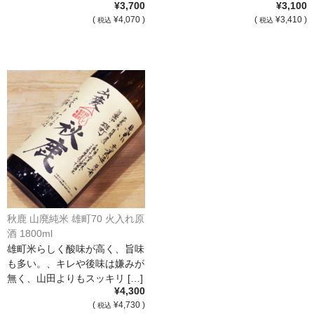
¥3,700
¥3,100
(
¥4,070 )
(
¥3,410 )
税込
税込
France Languedoc Roussillon / ﾗﾝｸﾞ･ﾄﾞｯｸ･ﾙｰｼｮﾝ
Castelmaure（ｶｽtｨﾓｰﾙ協同組合）
Mas Bres（ﾏｽ･ﾌﾞﾚｽ）
France Loire/ﾌﾗﾝｽ・ﾛﾜｰﾙ
Domaine des Bois Lucas（ﾄﾞﾒｰﾇ･ﾃﾞ･ﾎﾞｱ･ﾙｶ）
Italia/ｲｱﾀﾘｱ
Abruzzo/ｱﾌﾞﾙｯﾂｫ州
秋鹿 山廃純米 雄町70 火入れ原
Fabulas（ﾌｧﾋﾞｭﾗｽ）
酒 1800ml
雄町米らしく酸味が高く、旨味
United States of America / ｱﾒﾘｶ合衆国
も多い。、キレや後味は嫌みが
無く、山田よりもスッキリ […]
Broc Cellars（ﾌﾞﾛｯｸ・ｾﾗｰｽﾞ）
¥4,300
(
¥4,730 )
税込